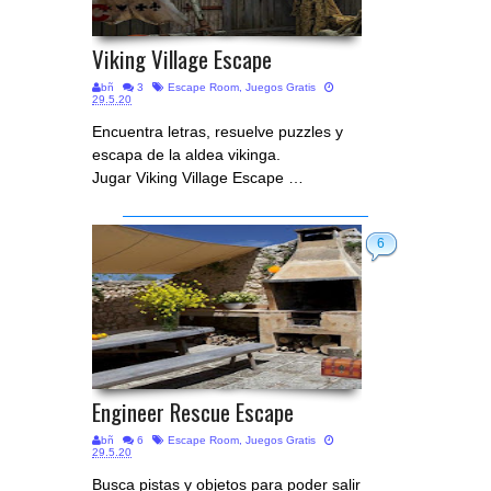
Viking Village Escape
bñ
3
Escape Room
,
Juegos Gratis
29.5.20
Encuentra letras, resuelve puzzles y
escapa de la aldea vikinga.
Jugar Viking Village Escape …
6
Engineer Rescue Escape
bñ
6
Escape Room
,
Juegos Gratis
29.5.20
Busca pistas y objetos para poder salir