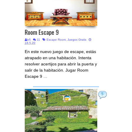
Room Escape 9
bñ
11
Escape Room
,
Juegos Gratis
18.5.20
En este nuevo juego de escape, estás
atrapado en una habitación. Intenta
resolver acertijos para abrir la puerta y
salir de la habitación. Jugar Room
Escape 9 …
5