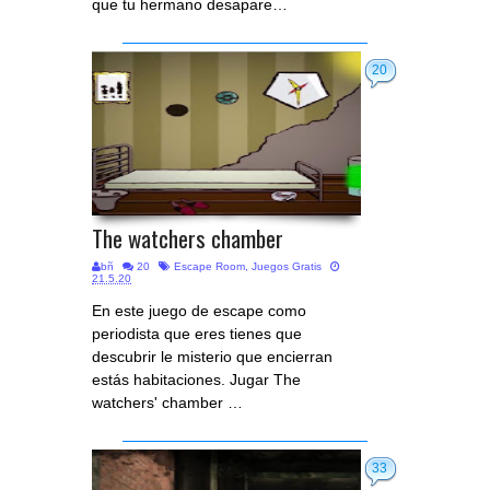
que tu hermano desapare…
20
The watchers chamber
bñ
20
Escape Room
,
Juegos Gratis
21.5.20
En este juego de escape como
periodista que eres tienes que
descubrir le misterio que encierran
estás habitaciones. Jugar The
watchers' chamber …
33