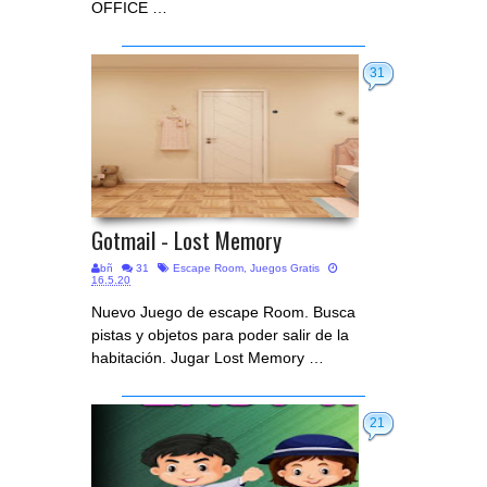
OFFICE …
31
Gotmail - Lost Memory
bñ
31
Escape Room
,
Juegos Gratis
16.5.20
Nuevo Juego de escape Room. Busca
pistas y objetos para poder salir de la
habitación. Jugar Lost Memory …
21