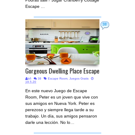
Podrás salir? Jugar Cranberry Cottage
Escape …
38
Gorgeous Dwelling Place Escape
bñ
38
Escape Room
,
Juegos Gratis
19.5.20
En este nuevo Juego de Escape
Room, Peter es un joven que vive con
sus amigos en Nueva York. Peter es
perezoso y siempre llega tarde a su
trabajo. Un día, sus amigos pensaron
darle una lección. No lo…