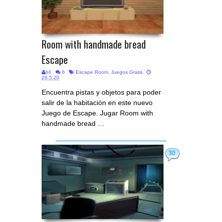
Room with handmade bread
Escape
bñ
6
Escape Room
,
Juegos Gratis
26.5.20
Encuentra pistas y objetos para poder
salir de la habitación en este nuevo
Juego de Escape. Jugar Room with
handmade bread …
30