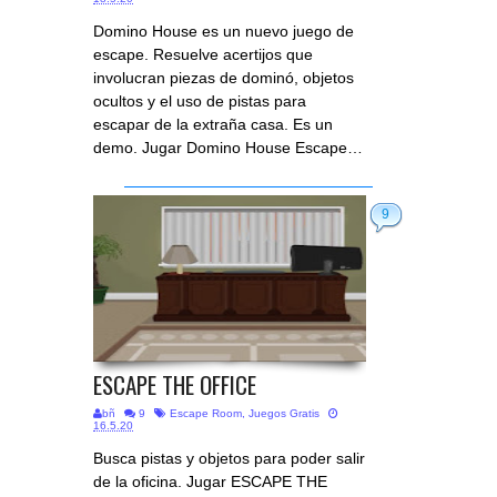
Domino House es un nuevo juego de
escape. Resuelve acertijos que
involucran piezas de dominó, objetos
ocultos y el uso de pistas para
escapar de la extraña casa. Es un
demo. Jugar Domino House Escape…
9
ESCAPE THE OFFICE
bñ
9
Escape Room
,
Juegos Gratis
16.5.20
Busca pistas y objetos para poder salir
de la oficina. Jugar ESCAPE THE