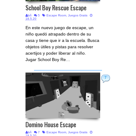
School Boy Rescue Escape
bñ
5
Escape Room
,
Juegos Gratis
18.5.20
En este nuevo juego de escape, un
niño quedó atrapado dentro de su
casa y tiene que ir a la escuela. Busca
objetos útiles y pistas para resolver
acertijos y poder liberar al niño.
Jugar School Boy Re…
7
Domino House Escape
bñ
7
Escape Room
,
Juegos Gratis
18.5.20