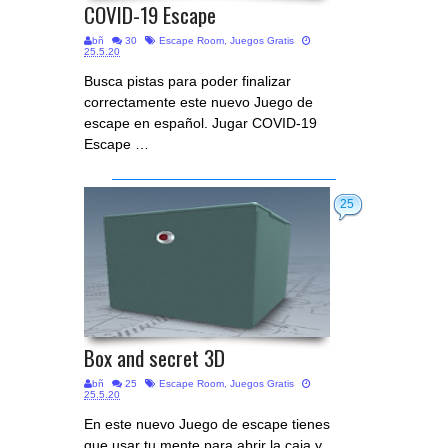
COVID-19 Escape
bñ
30
Escape Room
,
Juegos Gratis
25.5.20
Busca pistas para poder finalizar
correctamente este nuevo Juego de
escape en español. Jugar COVID-19
Escape …
25
Box and secret 3D
bñ
25
Escape Room
,
Juegos Gratis
25.5.20
En este nuevo Juego de escape tienes
que usar tu mente para abrir la caja y