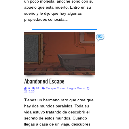
un poco molesta, anoche soñó con su
abuelo que está muerto. Entró en su
sueño y le dijo que hay algunas
propiedades conocida…
61
Abandoned Escape
bñ
61
Escape Room
,
Juegos Gratis
21.5.20
Tienes un hermano raro que cree que
hay dos mundos paralelos. Toda su
vida estuvo tratando de descubrir el
secreto de estos mundos. Cuando
llegas a casa de un viaje, descubres