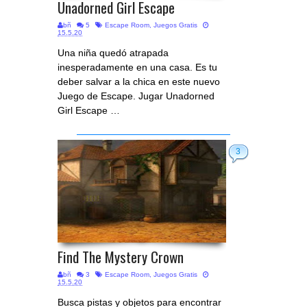
Unadorned Girl Escape
bñ
5
Escape Room
,
Juegos Gratis
15.5.20
Una niña quedó atrapada
inesperadamente en una casa. Es tu
deber salvar a la chica en este nuevo
Juego de Escape. Jugar Unadorned
Girl Escape …
3
Find The Mystery Crown
bñ
3
Escape Room
,
Juegos Gratis
15.5.20
Busca pistas y objetos para encontrar