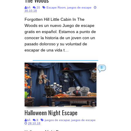
bñ
20
Escape Room
,
juegos de escape
30.10.18
Forgotten Hill Little Cabin In The
Woods es un nuevo Juego de escape
gratis en español. Estamos a punto de
conocer la historia de un joven con un
pasado doloroso y su voluntad de
escapar de una vida t…
8
Halloween Night Escape
bñ
8
juegos de escapar
,
juegos de escape
28.10.18