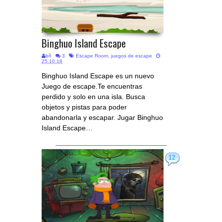
Binghuo Island Escape
bñ
3
Escape Room
,
juegos de escape
25.10.18
Binghuo Island Escape es un nuevo
Juego de escape.Te encuentras
perdido y solo en una isla. Busca
objetos y pistas para poder
abandonarla y escapar. Jugar Binghuo
Island Escape…
12