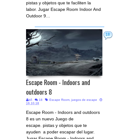
pistas y objetos que te faciliten la
labor. Jugar Escape Room Indoor And
Outdoor 9…
18
Escape Room - Indoors and
outdoors 8
bñ
18
Escape Room
,
juegos de escape
16.10.18
Escape Room - Indoors and outdoors
8 es un nuevo Juego de
escape. pistas y objetos que te
ayuden a poder escapar del lugar.
Jugar Escape Room - Indoors and