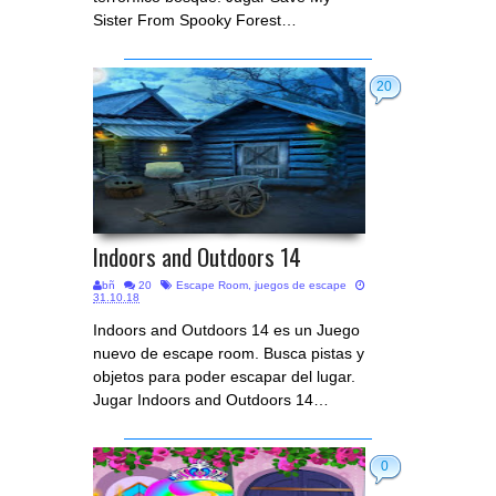
Sister From Spooky Forest…
20
Indoors and Outdoors 14
bñ
20
Escape Room
,
juegos de escape
31.10.18
Indoors and Outdoors 14 es un Juego
nuevo de escape room. Busca pistas y
objetos para poder escapar del lugar.
Jugar Indoors and Outdoors 14…
0