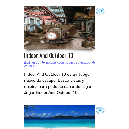
19
Indoor And Outdoor 10
bñ
19
Escape Room
,
juegos de escape
25.10.18
Indoor And Outdoor 10 es un Juego
nuevo de escape. Busca pistas y
objetos para poder escapar del lugar.
Jugar Indoor And Outdoor 10…
3