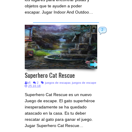
objetos que te ayuden a poder
escapar. Jugar Indoor And Outdoo…
2
Superhero Cat Rescue
bñ
2
juegos de escapar
,
juegos de escape
25.10.18
Superhero Cat Rescue es un nuevo
Juego de escape. El gato superhéroe
inesperadamente se ha quedado
atascado en la casa. Es tu deber
rescatar al gato para ganar el juego.
Jugar Superhero Cat Rescue…