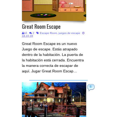
Great Room Escape
bñ
2
Escape Room
,
juegos de escape
18.10.18
Great Room Escape es un nuevo
Juego de escape. Estás atrapado
dentro de la habitación. La puerta de
la habitación está cerrada. Encuentra
la manera correcta de escapar de
aquí. Jugar Great Room Escap…
6