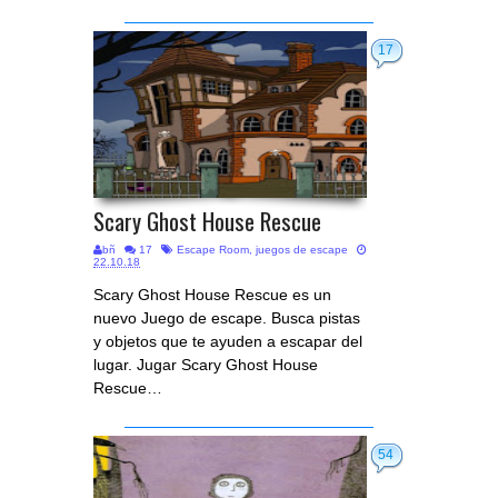
17
Scary Ghost House Rescue
bñ
17
Escape Room
,
juegos de escape
22.10.18
Scary Ghost House Rescue es un
nuevo Juego de escape. Busca pistas
y objetos que te ayuden a escapar del
lugar. Jugar Scary Ghost House
Rescue…
54