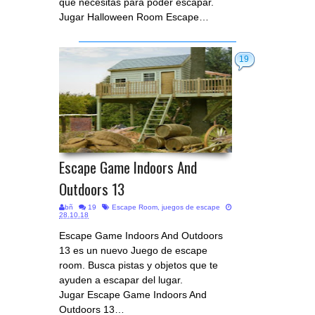
que necesitas para poder escapar.
Jugar Halloween Room Escape…
19
Escape Game Indoors And
Outdoors 13
bñ
19
Escape Room
,
juegos de escape
28.10.18
Escape Game Indoors And Outdoors
13 es un nuevo Juego de escape
room. Busca pistas y objetos que te
ayuden a escapar del lugar.
Jugar Escape Game Indoors And
Outdoors 13…