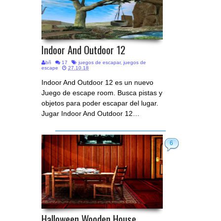
Indoor And Outdoor 12
bñ
17
juegos de escapar
,
juegos de
escape
27.10.18
Indoor And Outdoor 12 es un nuevo
Juego de escape room. Busca pistas y
objetos para poder escapar del lugar.
Jugar Indoor And Outdoor 12…
6
Halloween Wooden House