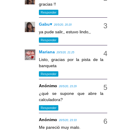
gracias !!
Responder
Gabu♥
20/5/20, 20:20
ya pude salir,, estuvo lindo,,
Responder
Mariana
20/5/20, 21:25
Listo, gracias por la pista de la
banqueta
Responder
Anónimo
20/5/20, 23:29
¿qué se supone que abre la
calculadora?
Responder
Anónimo
20/5/20, 23:33
Me pareció muy malo.