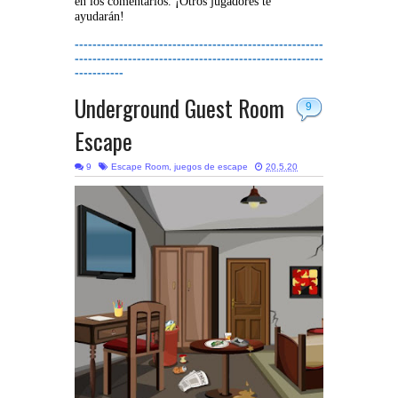
en los comentarios. ¡Otros jugadores te
ayudarán!
--------------------------------------------------------
--------------------------------------------------------
-----------
Underground Guest Room
9
Escape
9
Escape Room
,
juegos de escape
20.5.20