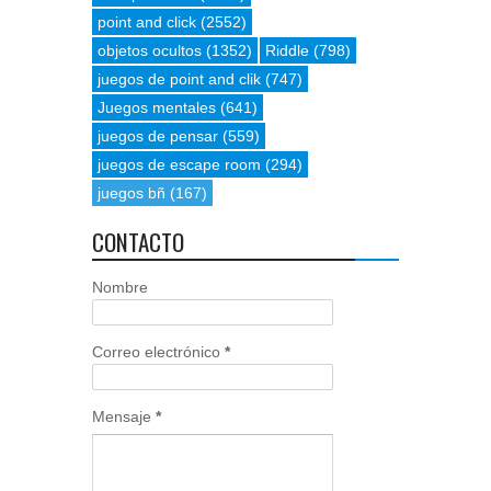
point and click
(2552)
objetos ocultos
(1352)
Riddle
(798)
juegos de point and clik
(747)
Juegos mentales
(641)
juegos de pensar
(559)
juegos de escape room
(294)
juegos bñ
(167)
CONTACTO
Nombre
Correo electrónico
*
Mensaje
*