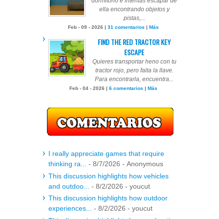
dormitorio e intentas escapar de
ella encontrando objetos y
pistas,...
Feb - 09 - 2026 |
31 comentarios
|
Más
FIND THE RED TRACTOR KEY
ESCAPE
Quieres transportar heno con tu
tractor rojo, pero falta la llave.
Para encontrarla, encuentra...
Feb - 04 - 2026 |
6 comentarios
|
Más
I really appreciate games that require
thinking ra...
- 8/7/2026
- Anonymous
This discussion highlights how vehicles
and outdoo...
- 8/2/2026
- youcut
This discussion highlights how outdoor
experiences...
- 8/2/2026
- youcut