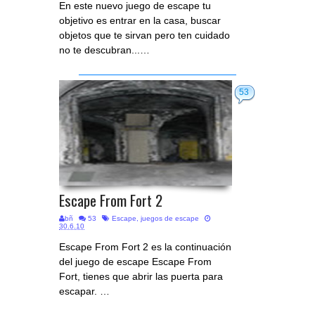
En este nuevo juego de escape tu
objetivo es entrar en la casa, buscar
objetos que te sirvan pero ten cuidado
no te descubran...…
53
Escape From Fort 2
bñ
53
Escape
,
juegos de escape
30.6.10
Escape From Fort 2 es la continuación
del juego de escape Escape From
Fort, tienes que abrir las puerta para
escapar. …