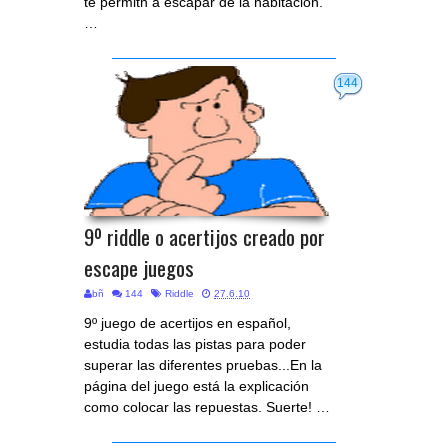
te permitn a escapar de la habitación.
…
144
9º riddle o acertijos creado por
escape juegos
bñ
144
Riddle
27.6.10
9º juego de acertijos en español,
estudia todas las pistas para poder
superar las diferentes pruebas...En la
página del juego está la explicación
como colocar las repuestas. Suerte! …