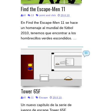
Find the Escape-Men 11
bñ
13
point and click
29.6.10
En Find the Escape-Men 11 se hace
un homenaje al mundial de fútbol
2010, tenemos que encontrar a los
hombrecillos verdes escondidos. …
11
Tower 65F
bñ
11
Escape
29.6.10
Un nuevo capítulo de la serie de
juegos de escape Tower 65F …