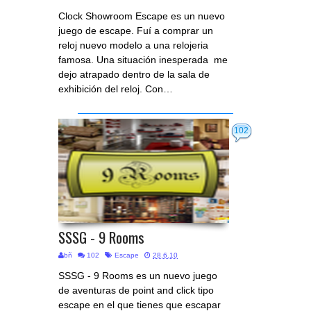
Clock Showroom Escape es un nuevo
juego de escape. Fuí a comprar un
reloj nuevo modelo a una relojeria
famosa. Una situación inesperada me
dejo atrapado dentro de la sala de
exhibición del reloj. Con…
102
SSSG - 9 Rooms
bñ
102
Escape
28.6.10
SSSG - 9 Rooms es un nuevo juego
de aventuras de point and click tipo
escape en el que tienes que escapar