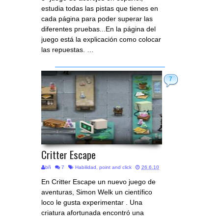
estudia todas las pistas que tienes en
cada página para poder superar las
diferentes pruebas...En la página del
juego está la explicación como colocar
las repuestas. …
7
Critter Escape
bñ
7
Habilidad
,
point and click
26.6.10
En Critter Escape un nuevo juego de
aventuras, Simon Welk un científico
loco le gusta experimentar . Una
criatura afortunada encontró una