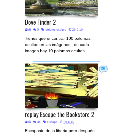
Dove Finder 2
bñ
5
objetos ocultos
29.6.10
Tienes que encontrar 100 palomas
ocultas en las imágenes...en cada
imagen hay 10 palomas ocultas... …
36
replay Escape the Bookstore 2
bñ
36
Escape
29.6.10
Escapaste de la liberia pero después