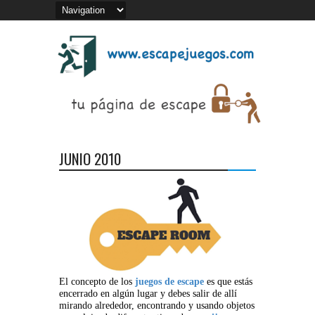
JUNIO 2010
El concepto de los
juegos de escape
es que estás
encerrado en algún lugar y debes salir de allí
mirando alrededor, encontrando y usando objetos