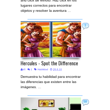
and click de Minoto. Haz click en los
lugares correctos para encontrar
objetos y resolver la aventura …
1
Hercules - Spot the Difference
bñ
1
Habilidad
26.6.10
Demuestra tu habilidad para encontrar
las diferencias que existen entre las
imágenes. …
58