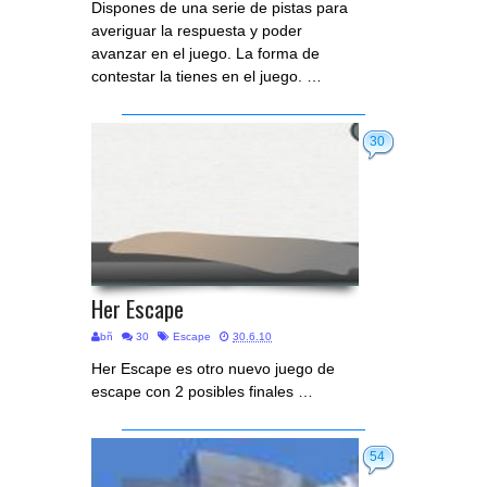
Dispones de una serie de pistas para
averiguar la respuesta y poder
avanzar en el juego. La forma de
contestar la tienes en el juego. …
30
Her Escape
bñ
30
Escape
30.6.10
Her Escape es otro nuevo juego de
escape con 2 posibles finales …
54