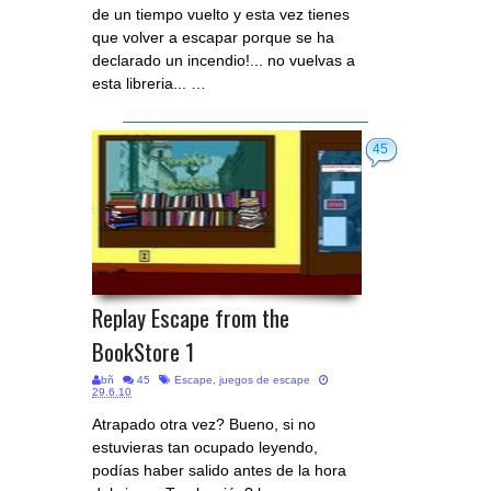
de un tiempo vuelto y esta vez tienes
que volver a escapar porque se ha
declarado un incendio!... no vuelvas a
esta libreria... …
45
Replay Escape from the
BookStore 1
bñ
45
Escape
,
juegos de escape
29.6.10
Atrapado otra vez? Bueno, si no
estuvieras tan ocupado leyendo,
podías haber salido antes de la hora