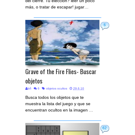
del cierre. Tu elección? leer un poco
más, o tratar de escapar! jugar…
6
Grave of the Fire Flies- Buscar
objetos
bñ
6
objetos ocultos
29.6.10
Busca todos los objetos que te
muestra la lista del juego y que se
encuentran ocultos en la imagen …
62