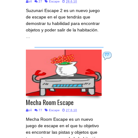
bñ
27
Escape
28.6.10
Suzunari Escape 2 es un nuevo juego
de escape en el que tendrás que
demostrar tu habilidad para encontrar
objetos y poder salir de la habitación.
…
77
Mecha Room Escape
bñ
77
Escape
27.6.10
Mecha Room Escape es un nuevo
juego de escape en el que tu objetivo
es encontrar las pistas y objetos que