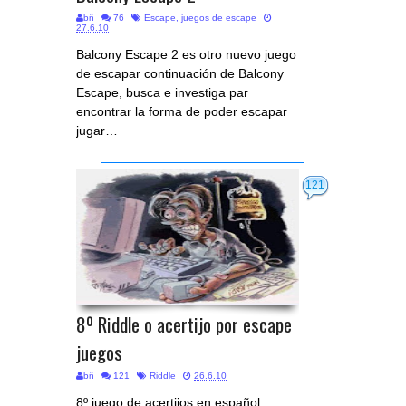
bñ
76
Escape
,
juegos de escape
27.6.10
Balcony Escape 2 es otro nuevo juego
de escapar continuación de Balcony
Escape, busca e investiga par
encontrar la forma de poder escapar
jugar…
121
8º Riddle o acertijo por escape
juegos
bñ
121
Riddle
26.6.10
8º juego de acertijos en español,