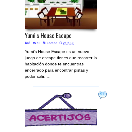
Yumi's House Escape
bñ
58
Escape
26.6.10
Yumi's House Escape es un nuevo
juego de escape tienes que recorrer la
habitación donde te encuentras
encerrado para encontrar pistas y
poder salir. …
91