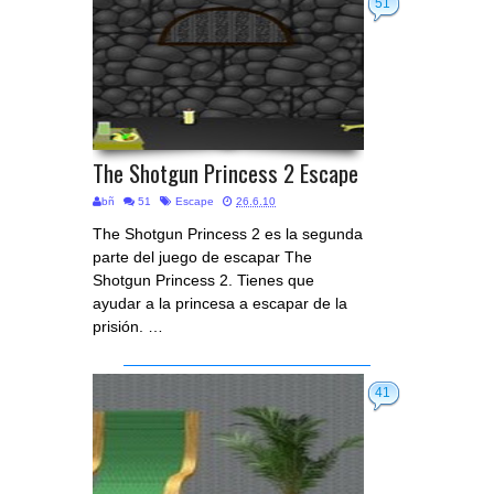
51
The Shotgun Princess 2 Escape
bñ
51
Escape
26.6.10
The Shotgun Princess 2 es la segunda
parte del juego de escapar The
Shotgun Princess 2. Tienes que
ayudar a la princesa a escapar de la
prisión. …
41