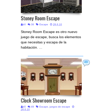
Stoney Room Escape
bñ
38
Escape
28.6.10
Stoney Room Escape es otro nuevo
juego de escape, busca los elementos
que necesitas y escapa de la
habitación. …
49
Clock Showroom Escape
bñ
49
Escape
,
juegos de escape
28.6.10