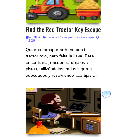
Find the Red Tractor Key Escape
bñ
6
Escape Room
,
juegos de escape
4.2.26
Quieres transportar heno con tu
tractor rojo, pero falta la llave. Para
encontrarla, encuentra objetos y
pistas, utilizándolas en los lugares
adecuados y resolviendo acertijos.…
7