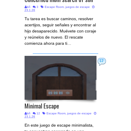
bñ
3
Escape Room
,
juegos de escape
23.1.26
Tu tarea es buscar caminos, resolver
acertijos, seguir señales y encontrar al
hijo desaparecido. Muévete con coraje
y reúnelos de nuevo. El rescate
comienza ahora para ti…
12
Minimal Escape
bñ
12
Escape Room
,
juegos de escape
23.1.26
En este juego de escape minimalista,