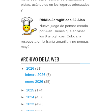
pistas, usándolos en los lugares adecuados
y...
Riddle-Jeroglíficos 62 Alan
Nuevo juego de pensar creado
por Alan. Tienes que adivinar
los 9 jeroglíficos. Coloca la
respuesta en la franja amarilla y no pongas
mayú...
ARCHIVO DE LA WEB
▼
2026
(31)
febrero 2026
(6)
enero 2026
(25)
►
2025
(174)
►
2024
(457)
►
2023
(426)
►
2022
(384)