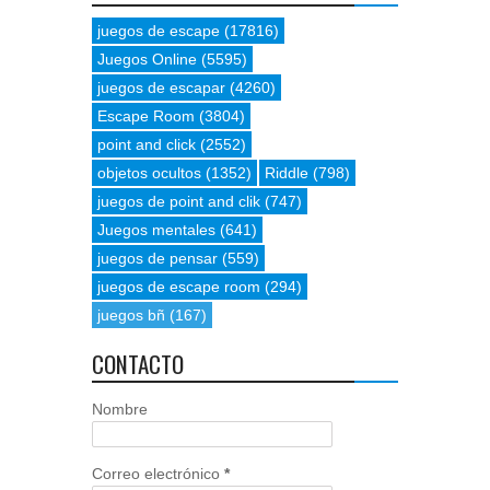
juegos de escape
(17816)
Juegos Online
(5595)
juegos de escapar
(4260)
Escape Room
(3804)
point and click
(2552)
objetos ocultos
(1352)
Riddle
(798)
juegos de point and clik
(747)
Juegos mentales
(641)
juegos de pensar
(559)
juegos de escape room
(294)
juegos bñ
(167)
CONTACTO
Nombre
Correo electrónico
*