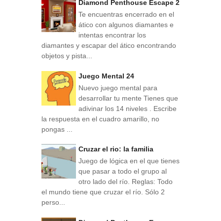
Diamond Penthouse Escape 2
Te encuentras encerrado en el
ático con algunos diamantes e
intentas encontrar los
diamantes y escapar del ático encontrando
objetos y pista...
Juego Mental 24
Nuevo juego mental para
desarrollar tu mente Tienes que
adivinar los 14 niveles . Escribe
la respuesta en el cuadro amarillo, no
pongas ...
Cruzar el rio: la familia
Juego de lógica en el que tienes
que pasar a todo el grupo al
otro lado del río. Reglas: Todo
el mundo tiene que cruzar el río. Sólo 2
perso...