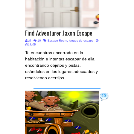
Find Adventurer Jaxon Escape
bñ
10
Escape Room
,
juegos de escape
20.1.26
Te encuentras encerrado en la
habitación e intentas escapar de ella
encontrando objetos y pistas,
usándolos en los lugares adecuados y
resolviendo acertijos.…
10