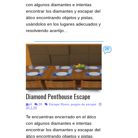
con algunos diamantes e intentas
encontrar los diamantes y escapar del
ático encontrando objetos y pistas,
usándolos en los lugares adecuados y
resolviendo acertijo…
26
Diamond Penthouse Escape
bñ
26
Escape Room
,
juegos de escape
30.1.26
Te encuentras encerrado en el ático
con algunos diamantes e intentas
encontrar los diamantes y escapar del
ático encontrando objetos y pistas,