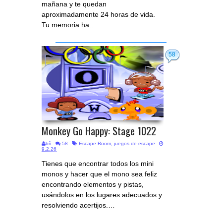
mañana y te quedan
aproximadamente 24 horas de vida.
Tu memoria ha…
58
Monkey Go Happy: Stage 1022
bñ
58
Escape Room
,
juegos de escape
9.2.26
Tienes que encontrar todos los mini
monos y hacer que el mono sea feliz
encontrando elementos y pistas,
usándolos en los lugares adecuados y
resolviendo acertijos.…