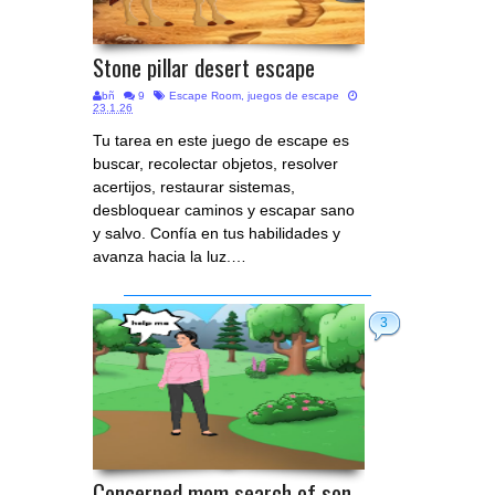
Stone pillar desert escape
bñ
9
Escape Room
,
juegos de escape
23.1.26
Tu tarea en este juego de escape es
buscar, recolectar objetos, resolver
acertijos, restaurar sistemas,
desbloquear caminos y escapar sano
y salvo. Confía en tus habilidades y
avanza hacia la luz.…
3
Concerned mom search of son