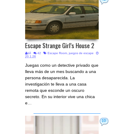
Escape Strange Girl’s House 2
bñ
42
Escape Room
,
juegos de escape
20.1.26
Juegas como un detective privado que
lleva más de un mes buscando a una
persona desaparecida. La
investigación te lleva a una casa
remota que esconde un oscuro
secreto. En su interior vive una chica
e…
10