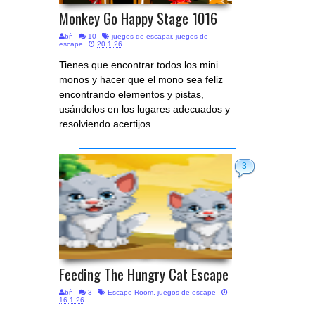
Monkey Go Happy Stage 1016
bñ
10
juegos de escapar
,
juegos de
escape
20.1.26
Tienes que encontrar todos los mini
monos y hacer que el mono sea feliz
encontrando elementos y pistas,
usándolos en los lugares adecuados y
resolviendo acertijos.…
3
Feeding The Hungry Cat Escape
bñ
3
Escape Room
,
juegos de escape
16.1.26