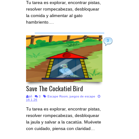
Tu tarea es explorar, encontrar pistas,
resolver rompecabezas, desbloquear
la comida y alimentar al gato
hambriento.…
3
Save The Cockatiel Bird
bñ
3
Escape Room
,
juegos de escape
16.1.26
Tu tarea es explorar, encontrar pistas,
resolver rompecabezas, desbloquear
la jaula y salvar a la cacatúa. Muévete
con cuidado, piensa con claridad…