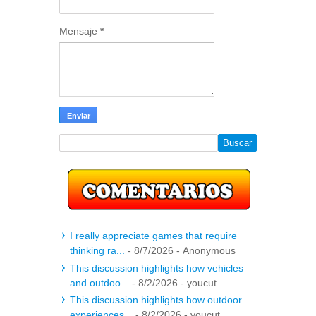
Mensaje
*
I really appreciate games that require
thinking ra...
- 8/7/2026
- Anonymous
This discussion highlights how vehicles
and outdoo...
- 8/2/2026
- youcut
This discussion highlights how outdoor
experiences...
- 8/2/2026
- youcut