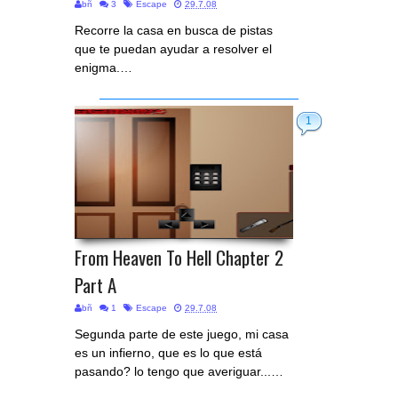
bñ
3
Escape
29.7.08
Recorre la casa en busca de pistas
que te puedan ayudar a resolver el
enigma.…
1
From Heaven To Hell Chapter 2
Part A
bñ
1
Escape
29.7.08
Segunda parte de este juego, mi casa
es un infierno, que es lo que está
pasando? lo tengo que averiguar...…