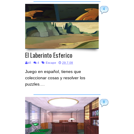
4
El Laberinto Esferico
bñ
4
Escape
29.7.08
Juego en español, tienes que
coleccionar cosas y resolver los
puzzles.…
8