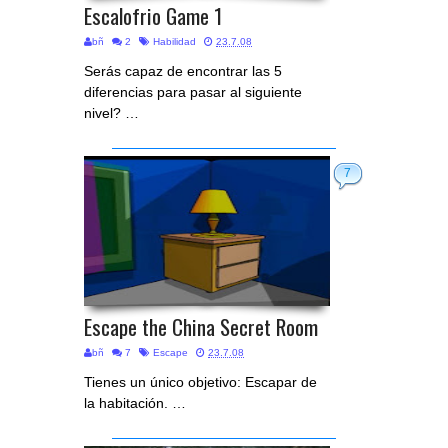
Escalofrio Game 1
bñ
2
Habilidad
23.7.08
Serás capaz de encontrar las 5
diferencias para pasar al siguiente
nivel? …
7
Escape the China Secret Room
bñ
7
Escape
23.7.08
Tienes un único objetivo: Escapar de
la habitación. …