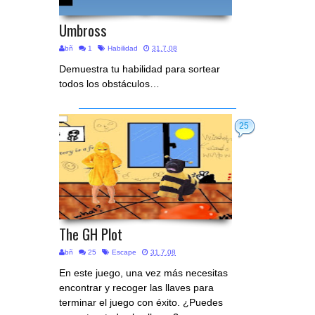
Umbross
bñ
1
Habilidad
31.7.08
Demuestra tu habilidad para sortear
todos los obstáculos…
25
The GH Plot
bñ
25
Escape
31.7.08
En este juego, una vez más necesitas
encontrar y recoger las llaves para
terminar el juego con éxito. ¿Puedes