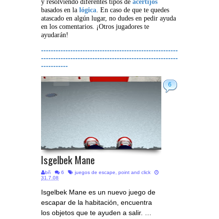
y resolviendo diferentes tipos de
acertijos
basados en la
lógica
. En caso de que te quedes
atascado en algún lugar, no dudes en pedir ayuda
en los comentarios. ¡Otros jugadores te
ayudarán!
--------------------------------------------------------
--------------------------------------------------------
-----------
6
Isgelbek Mane
bñ
6
juegos de escape
,
point and click
31.7.08
Isgelbek Mane es un nuevo juego de
escapar de la habitación, encuentra
los objetos que te ayuden a salir. …