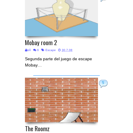
Mobay room 2
bñ
6
Escape
30.7.08
Segunda parte del juego de escape
Mobay…
5
The Roomz