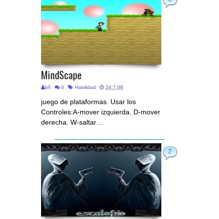
MindScape
bñ
0
Habilidad
24.7.08
juego de plataformas. Usar los
Controles:A-mover izquierda. D-mover
derecha. W-saltar…
2