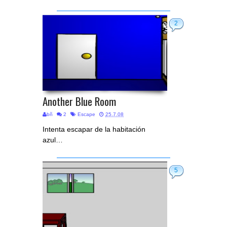
2
Another Blue Room
bñ
2
Escape
25.7.08
Intenta escapar de la habitación
azul…
5