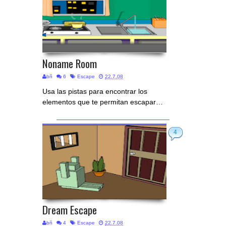
Noname Room
bñ
6
Escape
22.7.08
Usa las pistas para encontrar los
elementos que te permitan escapar…
4
Dream Escape
bñ
4
Escape
22.7.08