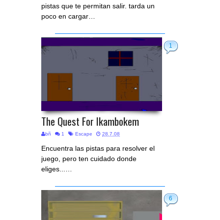
pistas que te permitan salir. tarda un
poco en cargar…
1
The Quest For Ikambokem
bñ
1
Escape
28.7.08
Encuentra las pistas para resolver el
juego, pero ten cuidado donde
eliges...…
6