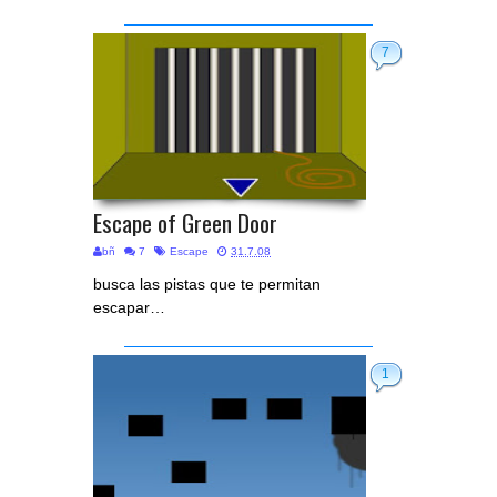
7
Escape of Green Door
bñ
7
Escape
31.7.08
busca las pistas que te permitan
escapar…
1