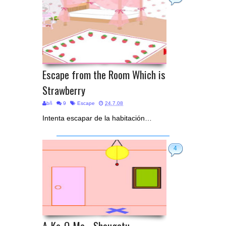
Escape from the Room Which is
Strawberry
bñ
9
Escape
24.7.08
Intenta escapar de la habitación…
4
A-Ke-O-Me - Shougatu