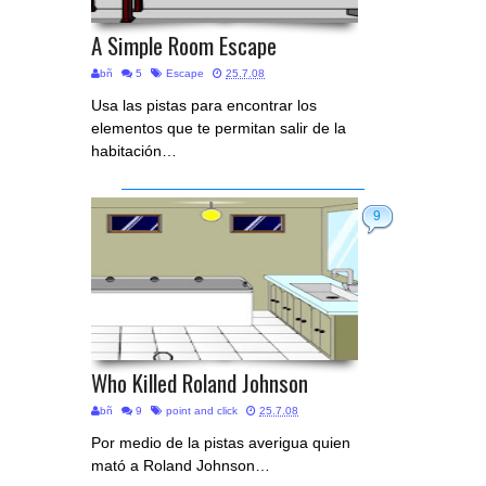
A Simple Room Escape
bñ
5
Escape
25.7.08
Usa las pistas para encontrar los
elementos que te permitan salir de la
habitación…
9
Who Killed Roland Johnson
bñ
9
point and click
25.7.08
Por medio de la pistas averigua quien
mató a Roland Johnson…