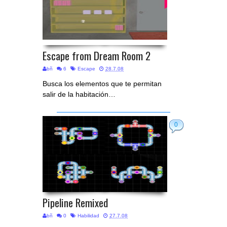
Escape from Dream Room 2
bñ
6
Escape
28.7.08
Busca los elementos que te permitan
salir de la habitación…
0
Pipeline Remixed
bñ
0
Habilidad
27.7.08