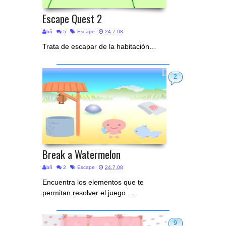
Escape Quest 2
bñ
5
Escape
24.7.08
Trata de escapar de la habitación…
2
Break a Watermelon
bñ
2
Escape
24.7.08
Encuentra los elementos que te
permitan resolver el juego.…
9