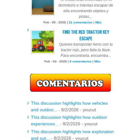
dormitorio e intentas escapar de
ella encontrando objetos y
pistas,...
Feb - 09 - 2026 |
31 comentarios
|
Más
FIND THE RED TRACTOR KEY
ESCAPE
Quieres transportar heno con tu
tractor rojo, pero falta la llave.
Para encontrarla, encuentra...
Feb - 04 - 2026 |
6 comentarios
|
Más
This discussion highlights how vehicles
and outdoo...
- 8/2/2026
- youcut
This discussion highlights how outdoor
experiences...
- 8/2/2026
- youcut
This discussion highlights how exploration
and out...
- 8/2/2026
- youcut