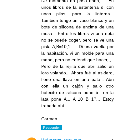
De momento no paso nada, ... En
unos libros de la estantería di con
unas pilas, para la linterna...
También tengo un vaso blanco y un
bote de silicona de encima de una
mesa... Entre los libros vi una nota
no se puede coger, pero se ve una
pista A;B=10;1 .... Di una vuelta por
la habitación, vi un molde para una
mano, pero no entendi que hacer,,,
Pero de la rejilla que abri salio un
loro volando... Ahora fué al asidero,
tiene una llave en una pata... Abri
con ella un cajón y salio otro
botecito de silicona pone b.. en la
lata pone A... A 10 B 1?... Estoy
trabada ahí
Carmen
Responder
Unknown