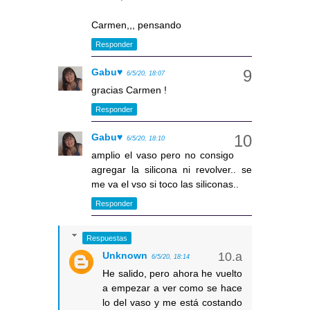
Carmen,,, pensando
Responder
Gabu♥
6/5/20, 18:07
gracias Carmen !
Responder
Gabu♥
6/5/20, 18:10
amplio el vaso pero no consigo
agregar la silicona ni revolver.. se
me va el vso si toco las siliconas..
Responder
Respuestas
Unknown
6/5/20, 18:14
He salido, pero ahora he vuelto
a empezar a ver como se hace
lo del vaso y me está costando