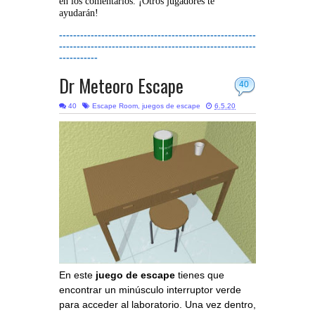
en los comentarios. ¡Otros jugadores te
ayudarán!
--------------------------------------------------------
--------------------------------------------------------
-----------
Dr Meteoro Escape
40
40
Escape Room
,
juegos de escape
6.5.20
En este
juego de escape
tienes que
encontrar un minúsculo interruptor verde
para acceder al laboratorio. Una vez dentro,