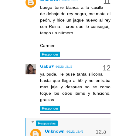
6/5/20, 18:10
Luego torre blanca a la casilla
de debajo de rey negro, me mata el
peón, y hice un jaque nuevo al rey
con Reina... creo que lo consegui,,
tengo un número
Carmen
Responder
Gabu♥
6/5/20, 18:15
ya pude,, le puse tanta silicona
hasta que llego a 50 y no entraba
mas jaja y despues no se como
toque los otros items y funcionó,
gracias
Responder
Respuestas
Unknown
6/5/20, 18:45