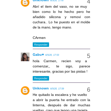
6/5/20, 17:47
Abrí el item del vaso, no se muy
bien como lo he hecho pero he
añadido silicona y removi con
cuchara.. Lo he puesto en el molde
de la mano, tengo mano.
CArmen
Responder
Gabu♥
6/5/20, 17:53
hola Carmen, recien voy a
comenzar,, te sigo, parece
interesante, gracias por las pistas !
Responder
Unknown
6/5/20, 17:59
He quitado la escalera y he vuelto
a abrir la puerta he entrado con la
linterna, después de dar muchas
vueltas, creo que tengo una tarjeta..