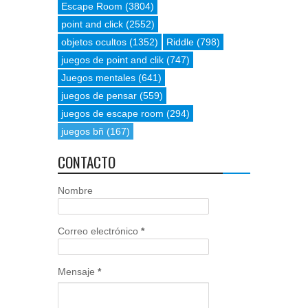
Escape Room
(3804)
point and click
(2552)
objetos ocultos
(1352)
Riddle
(798)
juegos de point and clik
(747)
Juegos mentales
(641)
juegos de pensar
(559)
juegos de escape room
(294)
juegos bñ
(167)
CONTACTO
Nombre
Correo electrónico
*
Mensaje
*