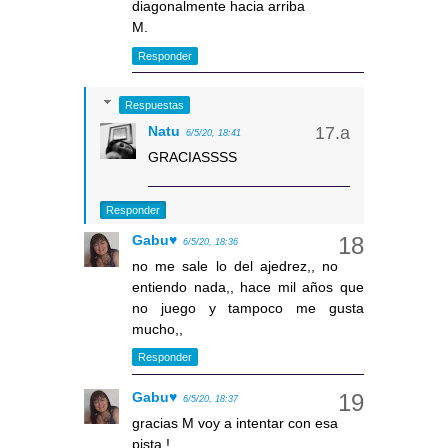
diagonalmente hacia arriba
M.
Responder
Respuestas
Natu
6/5/20, 18:41
GRACIASSSS
Responder
Gabu♥
6/5/20, 18:36
no me sale lo del ajedrez,, no
entiendo nada,, hace mil años que
no juego y tampoco me gusta
mucho,,
Responder
Gabu♥
6/5/20, 18:37
gracias M voy a intentar con esa
pista !