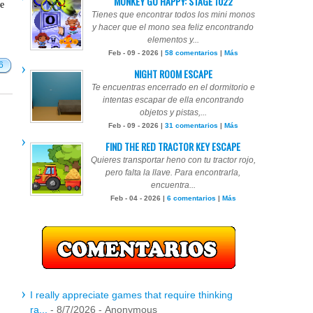
MONKEY GO HAPPY: STAGE 1022
te
Tienes que encontrar todos los mini monos
y hacer que el mono sea feliz encontrando
elementos y...
Feb - 09 - 2026 |
58 comentarios
|
Más
6
NIGHT ROOM ESCAPE
Te encuentras encerrado en el dormitorio e
intentas escapar de ella encontrando
objetos y pistas,...
Feb - 09 - 2026 |
31 comentarios
|
Más
FIND THE RED TRACTOR KEY ESCAPE
Quieres transportar heno con tu tractor rojo,
pero falta la llave. Para encontrarla,
encuentra...
Feb - 04 - 2026 |
6 comentarios
|
Más
I really appreciate games that require thinking
ra...
- 8/7/2026
- Anonymous