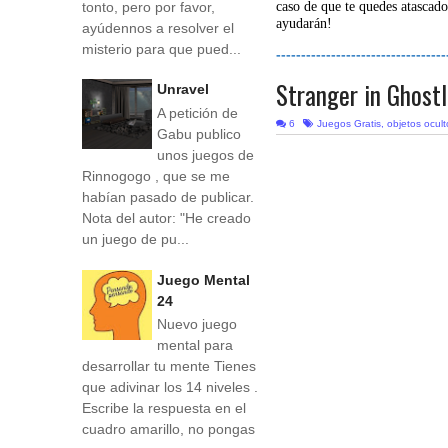
tonto, pero por favor,
caso de que te quedes atascado
ayudarán!
ayúdennos a resolver el
misterio para que pued...
----------------------------------
Stranger in Ghost
Unravel
A petición de
6
Juegos Gratis
,
objetos ocul
Gabu publico
unos juegos de
Rinnogogo , que se me
habían pasado de publicar.
Nota del autor: "He creado
un juego de pu...
Juego Mental
24
Nuevo juego
mental para
desarrollar tu mente Tienes
que adivinar los 14 niveles .
Escribe la respuesta en el
cuadro amarillo, no pongas