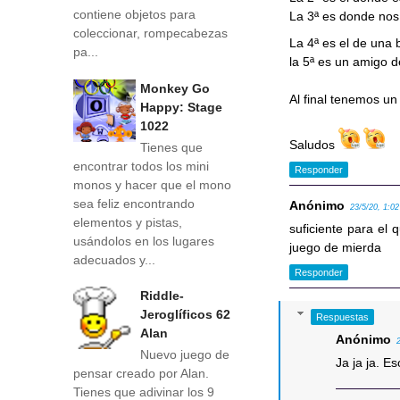
contiene objetos para
La 3ª es donde no
coleccionar, rompecabezas
La 4ª es el de una
pa...
la 5ª es un amigo 
Monkey Go
Al final tenemos un
Happy: Stage
1022
Saludos
Tienes que
encontrar todos los mini
Responder
monos y hacer que el mono
sea feliz encontrando
Anónimo
23/5/20, 1:02
elementos y pistas,
suficiente para el
usándolos en los lugares
juego de mierda
adecuados y...
Responder
Riddle-
Jeroglíficos 62
Respuestas
Alan
Anónimo
Nuevo juego de
Ja ja ja. E
pensar creado por Alan.
Tienes que adivinar los 9