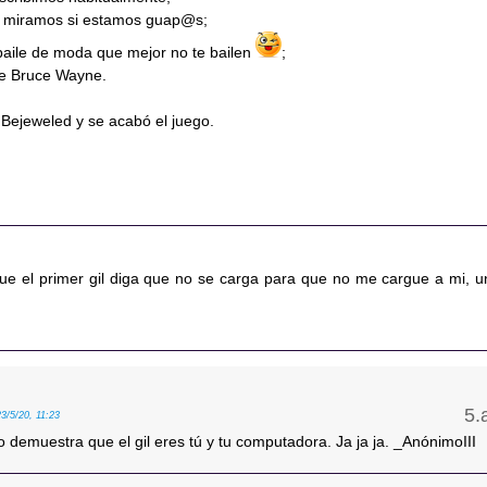
s miramos si estamos guap@s;
 baile de moda que mejor no te bailen
;
de Bruce Wayne.
 Bejeweled y se acabó el juego.
 que el primer gil diga que no se carga para que no me cargue a mi, u
23/5/20, 11:23
so demuestra que el gil eres tú y tu computadora. Ja ja ja. _AnónimoIII