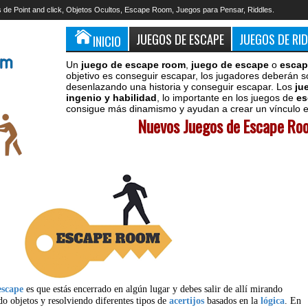
 de Point and click, Objetos Ocultos, Escape Room, Juegos para Pensar, Riddles.
JUEGOS DE ESCAPE
JUEGOS DE RI
INICIO
Un
juego de escape room
,
juego de escape
o
escap
objetivo es conseguir escapar, los jugadores deberán s
desenlazando una historia y conseguir escapar. Los
ju
ingenio y habilidad
, lo importante en los juegos de
es
consigue más dinamismo y ayudan a crear un vínculo en
Nuevos Juegos de Escape Roo
escape
es que estás encerrado en algún lugar y debes salir de allí mirando
do objetos y resolviendo diferentes tipos de
acertijos
basados en la
lógica
. En