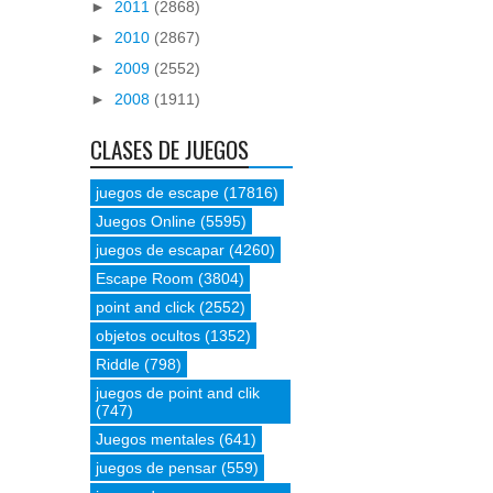
►
2011
(2868)
►
2010
(2867)
►
2009
(2552)
►
2008
(1911)
CLASES DE JUEGOS
juegos de escape
(17816)
Juegos Online
(5595)
juegos de escapar
(4260)
Escape Room
(3804)
point and click
(2552)
objetos ocultos
(1352)
Riddle
(798)
juegos de point and clik
(747)
Juegos mentales
(641)
juegos de pensar
(559)