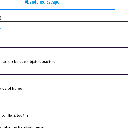
Abandoned Escape
o
10
..
, es de buscar objetos ocultos
za es el humo
mo. Hla a tod@s!
escribimos habitualmente;