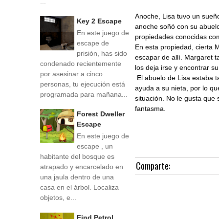
...
Anoche, Lisa tuvo un sueño
Key 2 Escape
anoche soñó con su abuelo
En este juego de
propiedades conocidas co
escape de
En esta propiedad, cierta 
prisión, has sido
escapar de allí. Margaret
condenado recientemente
los deja irse y encontrar su
por asesinar a cinco
El abuelo de Lisa estaba 
personas, tu ejecución está
ayuda a su nieta, por lo q
programada para mañana...
situación. No le gusta que 
fantasma.
Forest Dweller
Escape
En este juego de
escape , un
habitante del bosque es
Comparte:
atrapado y encarcelado en
una jaula dentro de una
casa en el árbol. Localiza
objetos, e...
Find Petrol