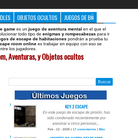
DDLES
OBJETOS OCULTOS
JUEGOS DE BÑ
e game
es un
juego de aventura mental
en el que el
olucionar todo tipo de
enigmas y rompecabezas
para ir
egos de escape de habitaciones
pondrán a prueba tu
cape room online
es trabajar en equipo con eso se
tre los jugadores.
m, Aventuras, y Objetos ocultos
KEY 2 ESCAPE
En este juego de escape de prisión, has
sido condenado recientemente por
asesinar a cinco personas,...
Feb - 12 - 2026 |
17 comentarios
|
Más