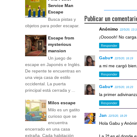
Service Man
Escape
Publicar un comentari
Busca pistas y
objetos para poder escapar.
Anónimo
22/5/20, 13:
¡Oooooh! No carga.
Escape from
mysterious
Responder
mansion
Gabu♥
Un juego de
22/5/20, 16:19
escape en Japonés e Inglés.
a mi me cargó bien,
De repente te encuentras en
Responder
una vieja casa de estilo
occidental. La puerta
Gabu♥
22/5/20, 16:23
principal está cerrada y ...
la primer adivinan
Milos escape
Responder
Milo es un gatito
Jan
curioso que se
22/5/20, 18:29
encuentra
Hola Gabu y Anóni
encerrado en una casa
extraña. Cada habitación
La 2ª es el donde 