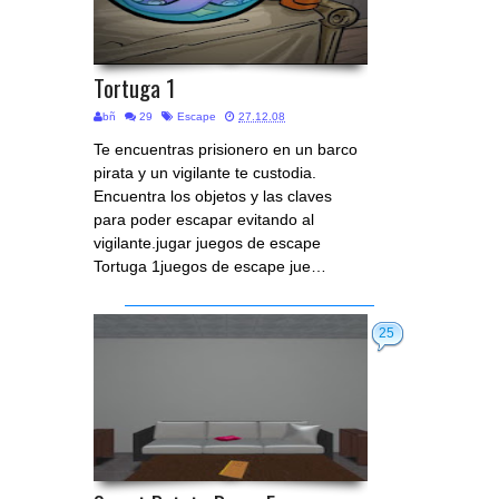
Tortuga 1
bñ
29
Escape
27.12.08
Te encuentras prisionero en un barco
pirata y un vigilante te custodia.
Encuentra los objetos y las claves
para poder escapar evitando al
vigilante.jugar juegos de escape
Tortuga 1juegos de escape jue…
25