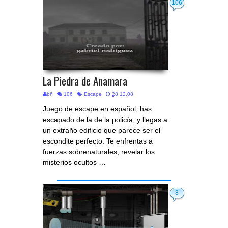
106
La Piedra de Anamara
bñ
106
Escape
28.12.08
Juego de escape en español, has
escapado de la de la policía, y llegas a
un extraño edificio que parece ser el
escondite perfecto. Te enfrentas a
fuerzas sobrenaturales, revelar los
misterios ocultos …
8