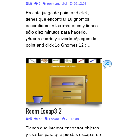
bñ
6
point and click
29.12.08
En este juego de point and click,
tienes que encontrar 10 gnomos
escondidos en las imágenes y tienes
sólo diez minutos para hacerlo.
¡Buena suerte y diviértete!juegos de
point and click 1o Gnomes 12 :…
52
Room Escap3 2
bñ
52
Escape
29.12.08
Tienes que intentar encontrar objetos
y usarlos para que puedas escapar de