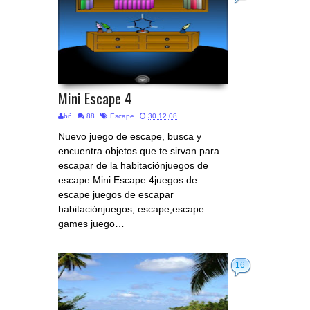
Mini Escape 4
bñ
88
Escape
30.12.08
Nuevo juego de escape, busca y
encuentra objetos que te sirvan para
escapar de la habitaciónjuegos de
escape Mini Escape 4juegos de
escape juegos de escapar
habitaciónjuegos, escape,escape
games juego…
16