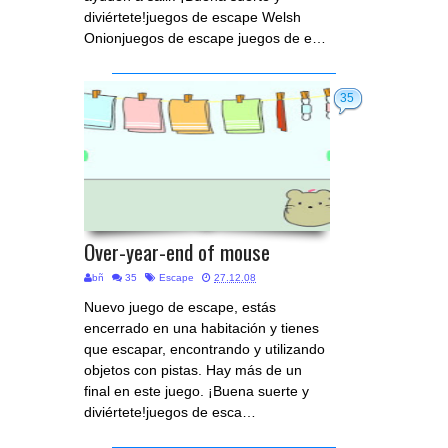
diviértete!juegos de escape Welsh
Onionjuegos de escape juegos de e…
35
Over-year-end of mouse
bñ
35
Escape
27.12.08
Nuevo juego de escape, estás
encerrado en una habitación y tienes
que escapar, encontrando y utilizando
objetos con pistas. Hay más de un
final en este juego. ¡Buena suerte y
diviértete!juegos de esca…