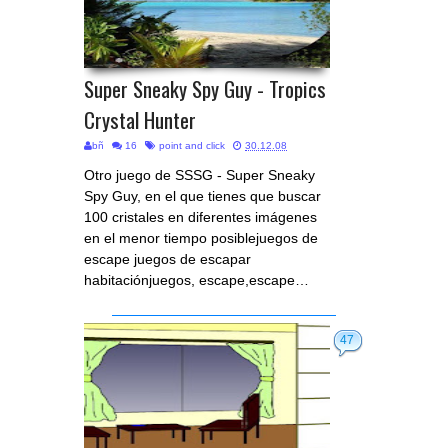
Super Sneaky Spy Guy - Tropics
Crystal Hunter
bñ
16
point and click
30.12.08
Otro juego de SSSG - Super Sneaky
Spy Guy, en el que tienes que buscar
100 cristales en diferentes imágenes
en el menor tiempo posiblejuegos de
escape juegos de escapar
habitaciónjuegos, escape,escape…
47