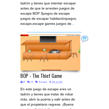
ladrón y tienes que intentar escapar
antes de que te arresten.juegos de
escape BOP 3juegos de escape
juegos de escapar habitaciónjuegos,
escape,escape games juegos de…
15
BOP - The Thief Game
bñ
15
Escape
28.12.08
En este juego de escape eres un
ladrón y tienes que tratar de robar
más, abrir la puerta y salir antes de
que el propietario regrese. ¡Buena