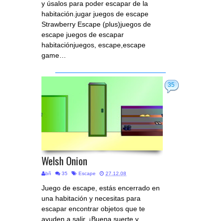
y úsalos para poder escapar de la
habitación.jugar juegos de escape
Strawberry Escape (plus)juegos de
escape juegos de escapar
habitaciónjuegos, escape,escape
game…
35
Welsh Onion
bñ
35
Escape
27.12.08
Juego de escape, estás encerrado en
una habitación y necesitas para
escapar encontrar objetos que te
ayuden a salir. ¡Buena suerte y