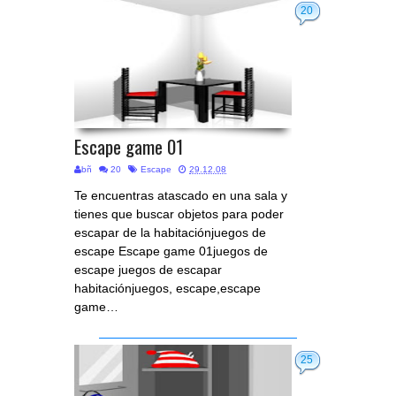
20
Escape game 01
bñ
20
Escape
29.12.08
Te encuentras atascado en una sala y
tienes que buscar objetos para poder
escapar de la habitaciónjuegos de
escape Escape game 01juegos de
escape juegos de escapar
habitaciónjuegos, escape,escape
game…
25