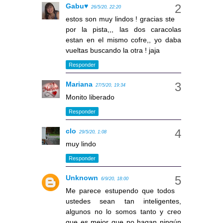
Gabu♥
26/5/20, 22:20
estos son muy lindos ! gracias ste
por la pista,,, las dos caracolas
estan en el mismo cofre,, yo daba
vueltas buscando la otra ! jaja
Responder
Mariana
27/5/20, 19:34
Monito liberado
Responder
clo
29/5/20, 1:08
muy lindo
Responder
Unknown
6/9/20, 18:00
Me parece estupendo que todos
ustedes sean tan inteligentes,
algunos no lo somos tanto y creo
que es mejor que no hagan ningún