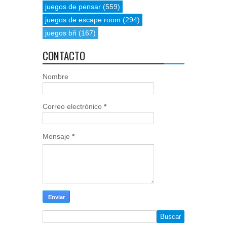
juegos de pensar
(559)
juegos de escape room
(294)
juegos bñ
(167)
CONTACTO
Nombre
Correo electrónico
*
Mensaje
*