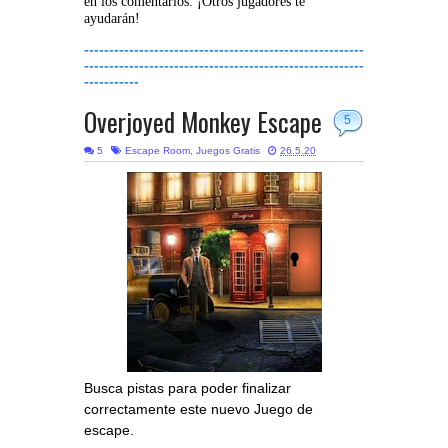
en los comentarios. ¡Otros jugadores te
ayudarán!
--------------------------------------------------------
--------------------------------------------------------
-----------
Overjoyed Monkey Escape
5
5
Escape Room
,
Juegos Gratis
26.5.20
Busca pistas para poder finalizar
correctamente este nuevo Juego de
escape.