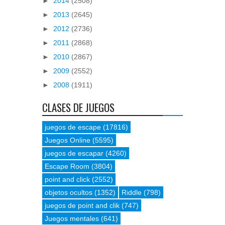
►
2014
(2508)
►
2013
(2645)
►
2012
(2736)
►
2011
(2868)
►
2010
(2867)
►
2009
(2552)
►
2008
(1911)
CLASES DE JUEGOS
juegos de escape
(17816)
Juegos Online
(5595)
juegos de escapar
(4260)
Escape Room
(3804)
point and click
(2552)
objetos ocultos
(1352)
Riddle
(798)
juegos de point and clik
(747)
Juegos mentales
(641)