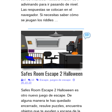
adivinando para ir pasando de nivel.
Las respuestas se colocan en el
navegador. Si necesitas saber cómo
se jeugan los riddles …
10
Safes Room Escape 2 Halloween
bñ
10
Escape
,
juegos de escape
30.10.10
Safes Room Escape 2 Halloween es
otro nuevo juego de escape. De
alguna manera te has quedado
encerrado, resulve puzzles, encuentra
objetos que te ayuden y escapa de la