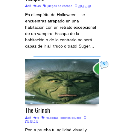
bñ
45
juegos de escape
28.10.10
Es el espíritu de Halloween... te
encuentras atrapado en una
habitación con un retrato excepcional
de un vampiro. Escapa de la
habitación o de lo contrario no será
capaz de ir al "truco o trato! Suger…
5
The Grinch
bñ
5
Habilidad
,
objetos ocultos
28.10.10
Pon a prueba tu agilidad visual y