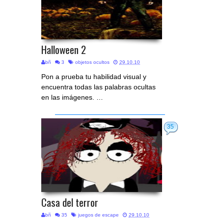
Halloween 2
bñ
3
objetos ocultos
29.10.10
Pon a prueba tu habilidad visual y
encuentra todas las palabras ocultas
en las imágenes. …
35
Casa del terror
bñ
35
juegos de escape
29.10.10