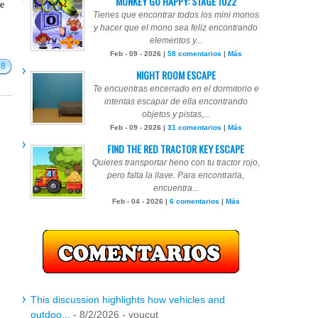
MONKEY GO HAPPY: STAGE 1022
te
Tienes que encontrar todos los mini monos
y hacer que el mono sea feliz encontrando
elementos y...
Feb - 09 - 2026 |
58 comentarios
|
Más
18
NIGHT ROOM ESCAPE
Te encuentras encerrado en el dormitorio e
intentas escapar de ella encontrando
objetos y pistas,...
Feb - 09 - 2026 |
31 comentarios
|
Más
FIND THE RED TRACTOR KEY ESCAPE
Quieres transportar heno con tu tractor rojo,
pero falta la llave. Para encontrarla,
encuentra...
Feb - 04 - 2026 |
6 comentarios
|
Más
This discussion highlights how vehicles and
outdoo...
- 8/2/2026
- youcut