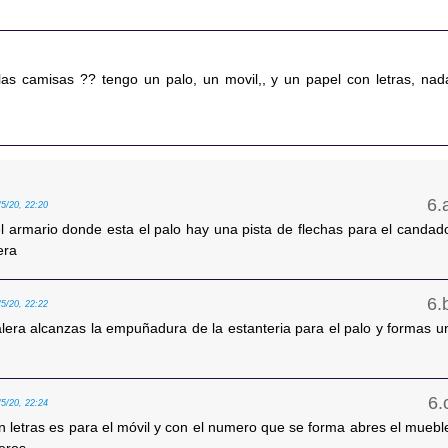
as camisas ?? tengo un palo, un movil,, y un papel con letras, nad
/5/20, 22:20
l armario donde esta el palo hay una pista de flechas para el candad
era
/5/20, 22:22
alera alcanzas la empuñadura de la estanteria para el palo y formas u
/5/20, 22:24
n letras es para el móvil y con el numero que se forma abres el muebl