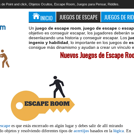
 de Point and click, Objetos Ocultos, Escape Room, Juegos para Pensar, Riddles.
JUEGOS DE ESCAPE
JUEGOS DE RI
INICIO
Un
juego de escape room
,
juego de escape
o
escap
objetivo es conseguir escapar, los jugadores deberán s
desenlazando una historia y conseguir escapar. Los
ju
ingenio y habilidad
, lo importante en los juegos de
es
consigue más dinamismo y ayudan a crear un vínculo en
Nuevos Juegos de Escape Roo
escape
es que estás encerrado en algún lugar y debes salir de allí mirando
do objetos y resolviendo diferentes tipos de
acertijos
basados en la
lógica
. En