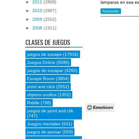
►
2011
(2868)
lamparas en esa e
►
2010
(2867)
Responder
►
2009
(2552)
►
2008
(1911)
CLASES DE JUEGOS
juegos de escape
(17816)
Juegos Online
(5595)
juegos de escapar
(4260)
Escape Room
(3804)
point and click
(2552)
objetos ocultos
(1352)
Riddle
(798)
Emoticon
juegos de point and clik
(747)
Juegos mentales
(641)
juegos de pensar
(559)