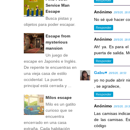
Responder
Service Man
Escape
Anónimo
20/5/20, 18:
Busca pistas y
No sé qué hacer con
objetos para poder escapar.
Responder
Escape from
Anónimo
20/5/20, 18:
mysterious
Ah! ya. Es para el
mansion
puerta de salida. 
Un juego de
escape en Japonés e Inglés.
Responder
De repente te encuentras en
Gabu♥
una vieja casa de estilo
20/5/20, 18:53
occidental. La puerta
yo no pude abrir ni
principal está cerrada y ...
, se agradece,
Responder
Milos escape
Milo es un gatito
Anónimo
20/5/20, 19:
curioso que se
Las camisas indican
encuentra
de las camisas. Es
encerrado en una casa
código
extraña. Cada habitación