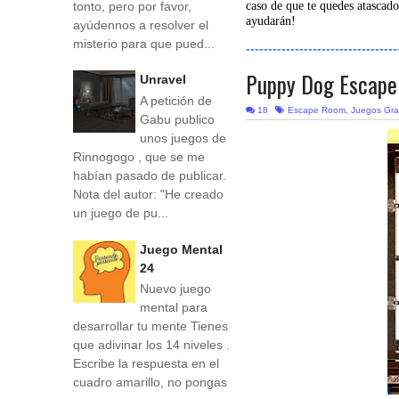
tonto, pero por favor,
caso de que te quedes atascado
ayudarán!
ayúdennos a resolver el
misterio para que pued...
----------------------------------
Puppy Dog Escape
Unravel
A petición de
18
Escape Room
,
Juegos Gra
Gabu publico
unos juegos de
Rinnogogo , que se me
habían pasado de publicar.
Nota del autor: "He creado
un juego de pu...
Juego Mental
24
Nuevo juego
mental para
desarrollar tu mente Tienes
que adivinar los 14 niveles .
Escribe la respuesta en el
cuadro amarillo, no pongas