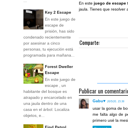
...
En este
juego de escape
jaula. Tienes que resolver 
Key 2 Escape
En este juego de
escape de
prisión, has sido
condenado recientemente
Comparte:
por asesinar a cinco
personas, tu ejecución está
programada para mañana...
Forest Dweller
Escape
En este juego de
escape , un
Publicar un comentari
habitante del bosque es
atrapado y encarcelado en
Gabu♥
20/5/20, 15:36
una jaula dentro de una
usar la goma de bor
casa en el árbol. Localiza
me falta algo de pe
objetos, e...
primero usé la mes
Find Petrol