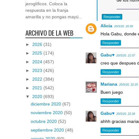
de los num
jeroglíficos. Coloca la
respuesta en la franja
amarilla y no pongas mayú...
Responder
Alicia
20/5/20, 20:39
ARCHIVO DE LA WEB
Hola Gabu, donde e
Responder
►
2026
(31)
►
2025
(174)
Gabu♥
20/5/20, 21:07
►
2024
(457)
creo que despues de
►
2023
(426)
Responder
►
2022
(384)
Mariana
20/5/20, 22:25
►
2021
(542)
Buen juego
▼
2020
(693)
Responder
diciembre 2020
(67)
noviembre 2020
(50)
Gabu♥
20/5/20, 22:34
ahhh gracias marian
octubre 2020
(52)
septiembre 2020
(48)
Responder
agosto 2020
(50)