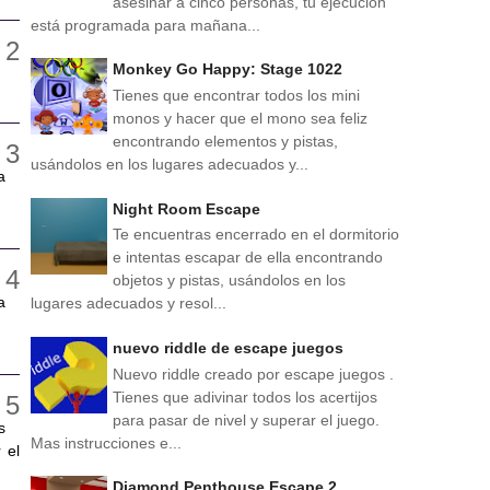
asesinar a cinco personas, tu ejecución
está programada para mañana...
Monkey Go Happy: Stage 1022
Tienes que encontrar todos los mini
monos y hacer que el mono sea feliz
encontrando elementos y pistas,
usándolos en los lugares adecuados y...
a
Night Room Escape
Te encuentras encerrado en el dormitorio
e intentas escapar de ella encontrando
objetos y pistas, usándolos en los
a
lugares adecuados y resol...
nuevo riddle de escape juegos
Nuevo riddle creado por escape juegos .
Tienes que adivinar todos los acertijos
para pasar de nivel y superar el juego.
s
Mas instrucciones e...
 el
Diamond Penthouse Escape 2