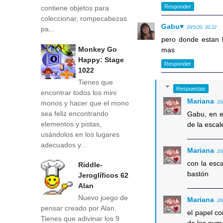
Responder
contiene objetos para
coleccionar, rompecabezas
Gabu♥
20/5/20, 20:22
pa...
pero donde estan l
Monkey Go
mas
Happy: Stage
Responder
1022
Tienes que
Respuestas
encontrar todos los mini
Mariana
monos y hacer que el mono
20
sea feliz encontrando
Gabu, en e
elementos y pistas,
de la escal
usándolos en los lugares
adecuados y...
Mariana
20
con la esc
Riddle-
bastón
Jeroglíficos 62
Alan
Nuevo juego de
Mariana
20
pensar creado por Alan.
el papel co
Tienes que adivinar los 9