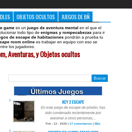
DDLES
OBJETOS OCULTOS
JUEGOS DE BÑ
e game
es un
juego de aventura mental
en el que el
olucionar todo tipo de
enigmas y rompecabezas
para ir
egos de escape de habitaciones
pondrán a prueba tu
cape room online
es trabajar en equipo con eso se
tre los jugadores.
m, Aventuras, y Objetos ocultos
KEY 2 ESCAPE
En este juego de escape de prisión, has
sido condenado recientemente por
asesinar a cinco personas,...
Feb - 12 - 2026 |
17 comentarios
|
Más