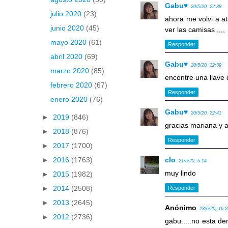
Gabu♥
20/5/20, 22:38
julio 2020
(23)
ahora me volvi a at
junio 2020
(45)
ver las camisas ,,,,
mayo 2020
(61)
Responder
abril 2020
(69)
Gabu♥
20/5/20, 22:39
marzo 2020
(85)
encontre una llave d
febrero 2020
(67)
Responder
enero 2020
(76)
Gabu♥
20/5/20, 22:41
►
2019
(846)
gracias mariana y a
►
2018
(876)
Responder
►
2017
(1700)
clo
►
2016
(1763)
21/5/20, 6:14
muy lindo
►
2015
(1982)
►
2014
(2508)
Responder
►
2013
(2645)
Anónimo
23/6/20, 16:
►
2012
(2736)
gabu.....no esta den