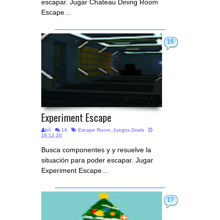
escapar. Jugar Chateau Dining Room
Escape…
16
Experiment Escape
bñ
16
Escape Room
,
Juegos Gratis
18.12.20
Busca componentes y y resuelve la
situación para poder escapar. Jugar
Experiment Escape…
17