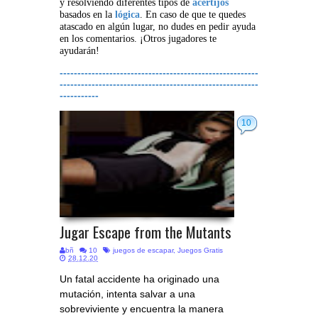
y resolviendo diferentes tipos de
acertijos
basados en la
lógica
. En caso de que te quedes
atascado en algún lugar, no dudes en pedir ayuda
en los comentarios. ¡Otros jugadores te
ayudarán!
--------------------------------------------------------
--------------------------------------------------------
-----------
10
Jugar Escape from the Mutants
bñ
10
juegos de escapar
,
Juegos Gratis
28.12.20
Un fatal accidente ha originado una
mutación, intenta salvar a una
sobreviviente y encuentra la manera