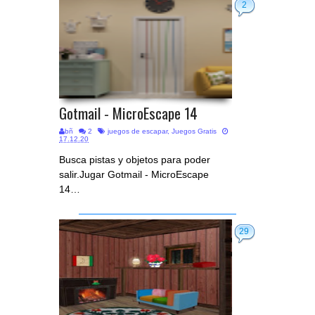
2
Gotmail - MicroEscape 14
bñ
2
juegos de escapar
,
Juegos Gratis
17.12.20
Busca pistas y objetos para poder
salir.Jugar Gotmail - MicroEscape
14…
29