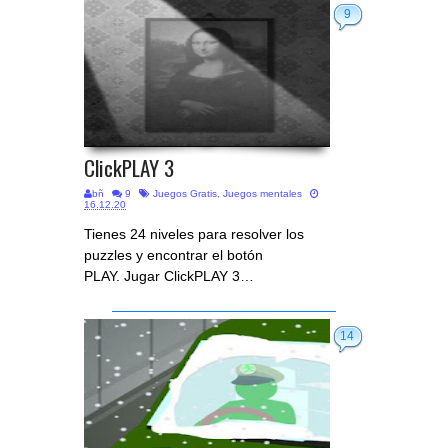
9
ClickPLAY 3
bñ
9
Juegos Gratis
,
Juegos mentales
16.12.20
Tienes 24 niveles para resolver los
puzzles y encontrar el botón
PLAY. Jugar ClickPLAY 3…
14