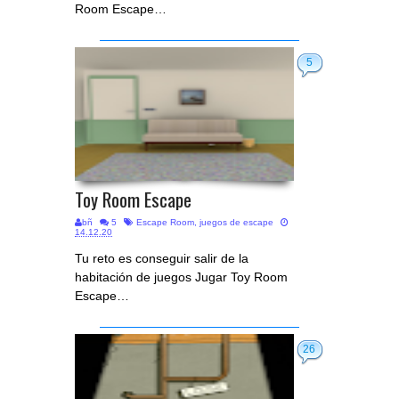
Room Escape…
5
Toy Room Escape
bñ
5
Escape Room
,
juegos de escape
14.12.20
Tu reto es conseguir salir de la
habitación de juegos Jugar Toy Room
Escape…
26