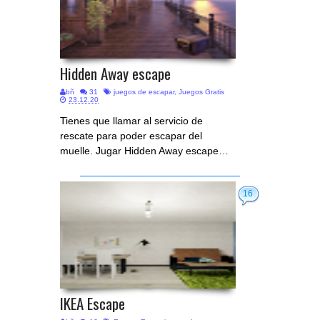
Hidden Away escape
bñ
31
juegos de escapar
,
Juegos Gratis
23.12.20
Tienes que llamar al servicio de
rescate para poder escapar del
muelle. Jugar Hidden Away escape…
16
IKEA Escape