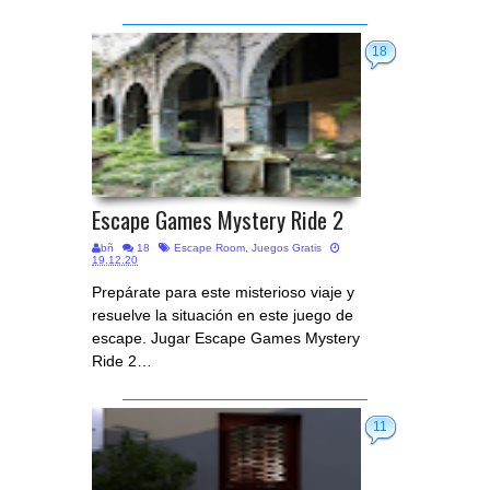
18
Escape Games Mystery Ride 2
bñ
18
Escape Room
,
Juegos Gratis
19.12.20
Prepárate para este misterioso viaje y
resuelve la situación en este juego de
escape. Jugar Escape Games Mystery
Ride 2…
11