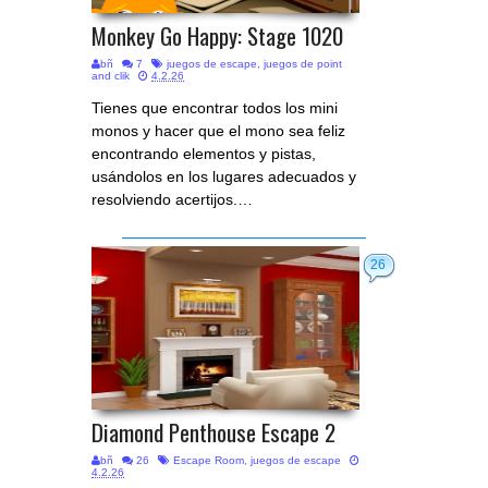
Monkey Go Happy: Stage 1020
bñ
7
juegos de escape
,
juegos de point
and clik
4.2.26
Tienes que encontrar todos los mini
monos y hacer que el mono sea feliz
encontrando elementos y pistas,
usándolos en los lugares adecuados y
resolviendo acertijos.…
26
Diamond Penthouse Escape 2
bñ
26
Escape Room
,
juegos de escape
4.2.26