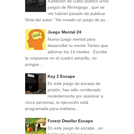
A petición de Gabu publico unos
juegos de Rinnogogo , que se
me habían pasado de publicar.
Nota del autor: "He creado un juego de pu...
Juego Mental 24
Nuevo juego mental para
desarrollar tu mente Tienes que
adivinar los 14 niveles . Escribe
la respuesta en el cuadro amarillo, no
pongas ...
Key 2 Escape
En este juego de escape de
prisión, has sido condenado
recientemente por asesinar a
cinco personas, tu ejecución está
programada para mañana...
Forest Dweller Escape
En este juego de escape , un