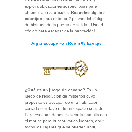
explora ubicaciones sospechosas para
obtener varios artículos.
Resuelve
algunos
acertijos
para obtener 2 piezas del código
de bloqueo de la puerta de salida. ¡Usa el
código para escapar de la habitación!
Jugar Escape Fan Room 08 Escape
¿Qué es un juego de escape?
Es un
juego de resolución de misterios cuyo
propósito es escapar de una habitación
cerrada con llave o de un espacio cerrado.
Para escapar, debes clickear la pantalla con
el mouse para buscar varios lugares, abrir
todos los lugares que se pueden abrir,