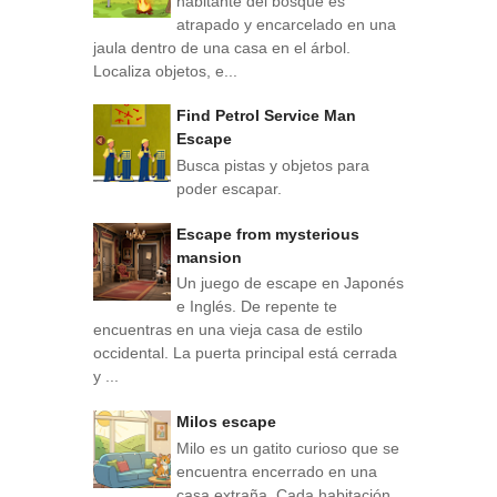
habitante del bosque es
atrapado y encarcelado en una
jaula dentro de una casa en el árbol.
Localiza objetos, e...
Find Petrol Service Man
Escape
Busca pistas y objetos para
poder escapar.
Escape from mysterious
mansion
Un juego de escape en Japonés
e Inglés. De repente te
encuentras en una vieja casa de estilo
occidental. La puerta principal está cerrada
y ...
Milos escape
Milo es un gatito curioso que se
encuentra encerrado en una
casa extraña. Cada habitación