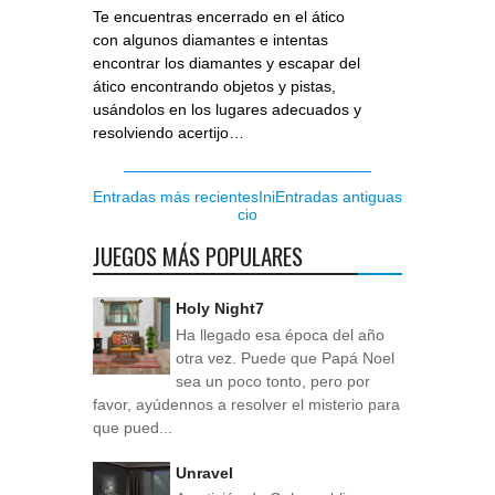
Te encuentras encerrado en el ático
con algunos diamantes e intentas
encontrar los diamantes y escapar del
ático encontrando objetos y pistas,
usándolos en los lugares adecuados y
resolviendo acertijo…
Entradas más recientes
Ini
Entradas antiguas
cio
JUEGOS MÁS POPULARES
Holy Night7
Ha llegado esa época del año
otra vez. Puede que Papá Noel
sea un poco tonto, pero por
favor, ayúdennos a resolver el misterio para
que pued...
Unravel