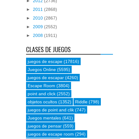
►
2012
(2736)
►
2011
(2868)
►
2010
(2867)
►
2009
(2552)
►
2008
(1911)
CLASES DE JUEGOS
juegos de escape
(17816)
Juegos Online
(5595)
juegos de escapar
(4260)
Escape Room
(3804)
point and click
(2552)
objetos ocultos
(1352)
Riddle
(798)
juegos de point and clik
(747)
Juegos mentales
(641)
juegos de pensar
(559)
juegos de escape room
(294)