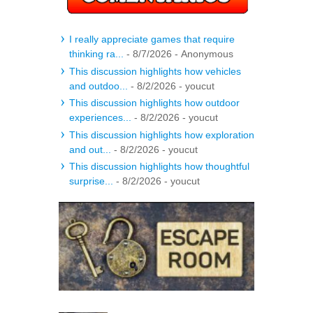
I really appreciate games that require
thinking ra...
- 8/7/2026
- Anonymous
This discussion highlights how vehicles
and outdoo...
- 8/2/2026
- youcut
This discussion highlights how outdoor
experiences...
- 8/2/2026
- youcut
This discussion highlights how exploration
and out...
- 8/2/2026
- youcut
This discussion highlights how thoughtful
surprise...
- 8/2/2026
- youcut