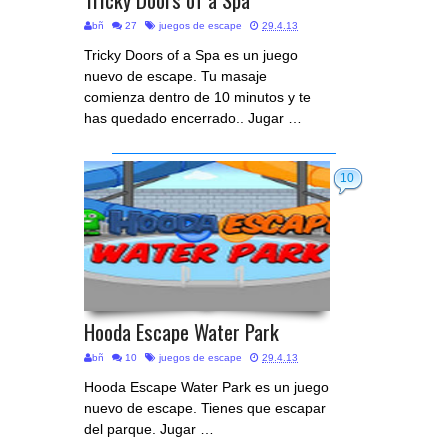
bñ
27
juegos de escape
29.4.13
Tricky Doors of a Spa es un juego
nuevo de escape. Tu masaje
comienza dentro de 10 minutos y te
has quedado encerrado.. Jugar …
10
Hooda Escape Water Park
bñ
10
juegos de escape
29.4.13
Hooda Escape Water Park es un juego
nuevo de escape. Tienes que escapar
del parque. Jugar …