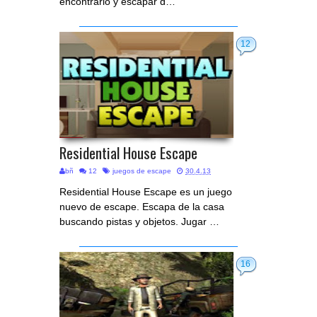
encontrarlo y escapar d…
12
Residential House Escape
bñ
12
juegos de escape
30.4.13
Residential House Escape es un juego
nuevo de escape. Escapa de la casa
buscando pistas y objetos. Jugar …
16