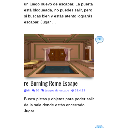
un juego nuevo de escapar. La puerta
está bloqueada, no puedes salir, pero
si buscas bien y estás atento lograrás
escapar. Jugar …
20
re-Burning Rome Escape
bñ
20
juegos de escape
28.4.13
Busca pistas y objetos para poder salir
de la sala donde estás encerrado.
Jugar …