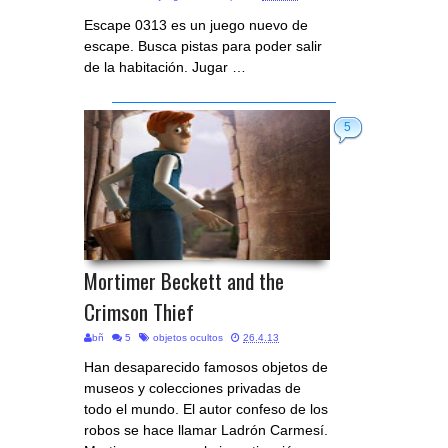
Escape 0313 es un juego nuevo de
escape. Busca pistas para poder salir
de la habitación. Jugar …
5
Mortimer Beckett and the
Crimson Thief
bñ
5
objetos ocultos
26.4.13
Han desaparecido famosos objetos de
museos y colecciones privadas de
todo el mundo. El autor confeso de los
robos se hace llamar Ladrón Carmesí.