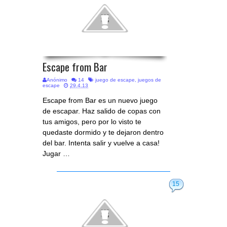
Escape from Bar
Anónimo
14
juego de escape
,
juegos de
escape
29.4.13
Escape from Bar es un nuevo juego
de escapar. Haz salido de copas con
tus amigos, pero por lo visto te
quedaste dormido y te dejaron dentro
del bar. Intenta salir y vuelve a casa!
Jugar …
15