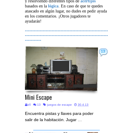
y resolviendo diferentes tipos de
acertijos
basados en la
lógica
. En caso de que te quedes
atascado en algún lugar, no dudes en pedir ayuda
en los comentarios. ¡Otros jugadores te
ayudarán!
--------------------------------------------------------
--------------------------------------------------------
-----------
13
Mini Escape
bñ
13
juegos de escape
30.4.13
Encuentra pistas y llaves para poder
salir de la habitación. Jugar …