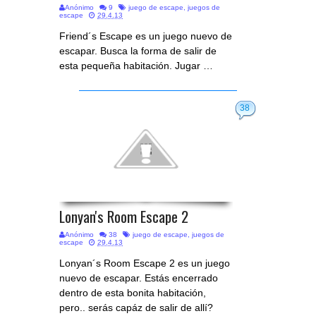
Anónimo
9
juego de escape
,
juegos de
escape
29.4.13
Friend´s Escape es un juego nuevo de
escapar. Busca la forma de salir de
esta pequeña habitación. Jugar …
38
Lonyan's Room Escape 2
Anónimo
38
juego de escape
,
juegos de
escape
29.4.13
Lonyan´s Room Escape 2 es un juego
nuevo de escapar. Estás encerrado
dentro de esta bonita habitación,
pero.. serás capáz de salir de allí?