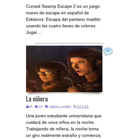
Cursed Swamp Escape 2 es un juego
nuevo de escape en español de
Esklavos. Escapa del pantano maldito
usando las cuatro llaves de colores.
Jugar …
23
La niñera
bñ
23
objetos ocultos
27.4.13
Una joven estudiante universitaria que
cuidará de unos niños en la noche.
Trabajando de niñera, la noche toma
un giro realmente extraño y comienza