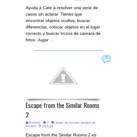
Ayuda a Cate a resolver una serie de
casos sin aclarar. Tienes que
encontrar objetos ocultos, buscar
diferencias, colocar objetos en el lugar
correcto y buscar trozos de cámara de
fotos. Jugar …
7
Escape from the Similar Rooms
2
Anónimo
7
juego de escape
,
juegos de
escape
28.4.13
Escape from the Similar Rooms 2 es