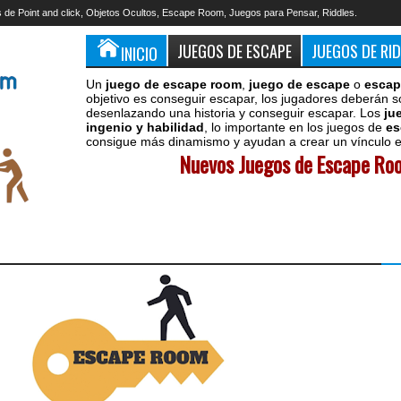
 de Point and click, Objetos Ocultos, Escape Room, Juegos para Pensar, Riddles.
JUEGOS DE ESCAPE
JUEGOS DE RI
INICIO
Un
juego de escape room
,
juego de escape
o
escap
objetivo es conseguir escapar, los jugadores deberán s
desenlazando una historia y conseguir escapar. Los
ju
ingenio y habilidad
, lo importante en los juegos de
es
consigue más dinamismo y ayudan a crear un vínculo en
Nuevos Juegos de Escape Roo