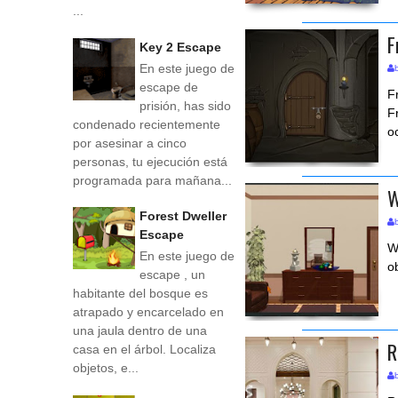
...
F
Key 2 Escape
En este juego de
escape de
F
prisión, has sido
F
condenado recientemente
o
por asesinar a cinco
personas, tu ejecución está
programada para mañana...
W
Forest Dweller
Escape
W
En este juego de
o
escape , un
habitante del bosque es
atrapado y encarcelado en
una jaula dentro de una
R
casa en el árbol. Localiza
objetos, e...