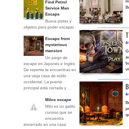
R
Find Petrol
B
Service Man
Escape
Busca pistas y
objetos para poder escapar.
T
Escape from
mysterious
mansion
G
a
Un juego de
b
escape en Japonés e Inglés.
v
De repente te encuentras en
una vieja casa de estilo
occidental. La puerta
B
principal está cerrada y ...
Milos escape
B
Milo es un gatito
p
curioso que se
q
encuentra
encerrado en una casa