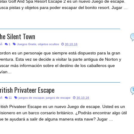
elax Golf And Spa Resort Escape 2 es un nuevo Juego de escape.
usca pistas y objetos para poder escapar del bonito resort. Jugar …
he Silent Town
bñ
1
Juegos Gratis
,
objetos ocultos
30.10.16
ordon es un personaje que siempre está dispuesto para la gran
ventura. Esta vez se decide a visitar la parte antigua de Norton y
uscar más información sobre el destino de los caballeros que
ivían…
ritish Privateer Escape
bñ
11
juegos de escapar
,
juegos de escape
30.10.16
ritish Privateer Escape es un nuevo Juego de escape. Usted es un
risionero en un barco corsario británico. ¿Podrás encontrar algo útil
ue te ayudará a salir de alguna manera esta nave? Jugar …