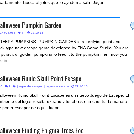
partamento. Busca objetos que te ayuden a salir. Jugar …
alloween Pumpkin Garden
EnaGames
4
28.10.16
REEPY PUMPKINS- PUMPKIN GARDEN is a terrifying point and
lick type new escape game developed by ENA Game Studio. You are
n pursuit of golden pumpkins to feed it to the pumpkin man, now you
re in …
alloween Runic Skull Point Escape
bñ
7
juegos de escapar
,
juegos de escape
27.10.16
alloween Runic Skull Point Escape es un nuevo Juego de Escape. El
mbiente del lugar resulta extraño y tenebroso. Encuentra la manera
e poder escapar de aquí. Jugar …
alloween Finding Enigma Trees Foe