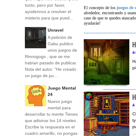
tonto, pero por favor,
El concepto de los
juegos de 
ayúdennos a resolver el
alrededor, encontrando y usan
misterio para que pued...
caso de que te quedes atascado
ayudarán!
Unravel
----------------------------------
A petición de
H
Gabu publico
unos juegos de
Rinnogogo , que se me
H
habían pasado de publicar.
p
Nota del autor: "He creado
un juego de pu...
Juego Mental
H
24
Nuevo juego
mental para
C
desarrollar tu mente Tienes
t
que adivinar los 14 niveles .
p
Escribe la respuesta en el
cuadro amarillo, no pongas