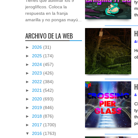
Tienes que adivinar los 9
t
jeroglíficos. Coloca la
m
respuesta en la franja
t
amarilla y no pongas mayú...
H
ARCHIVO DE LA WEB
►
2026
(31)
H
►
2025
(174)
o
►
2024
(457)
►
2023
(426)
►
2022
(384)
H
►
2021
(542)
►
2020
(693)
C
►
2019
(846)
t
►
2018
(876)
t
p
►
2017
(1700)
▼
2016
(1763)