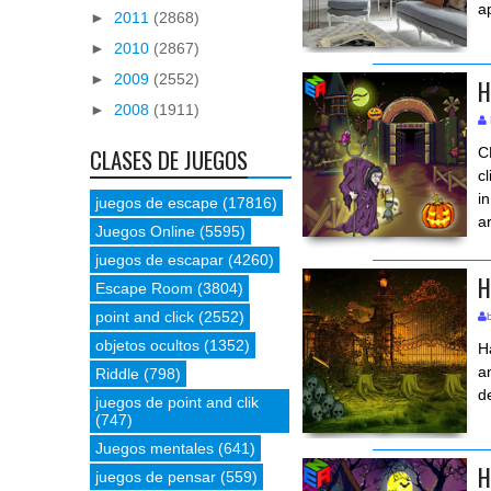
a
►
2011
(2868)
►
2010
(2867)
►
2009
(2552)
H
►
2008
(1911)
CLASES DE JUEGOS
C
c
i
juegos de escape
(17816)
a
Juegos Online
(5595)
juegos de escapar
(4260)
H
Escape Room
(3804)
point and click
(2552)
objetos ocultos
(1352)
H
a
Riddle
(798)
d
juegos de point and clik
(747)
Juegos mentales
(641)
H
juegos de pensar
(559)