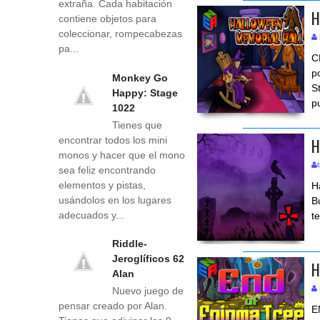
extraña. Cada habitación
H
contiene objetos para
coleccionar, rompecabezas
pa...
C
p
Monkey Go
S
Happy: Stage
p
1022
Tienes que
H
encontrar todos los mini
monos y hacer que el mono
sea feliz encontrando
elementos y pistas,
H
usándolos en los lugares
B
adecuados y...
t
Riddle-
Jeroglíficos 62
H
Alan
Nuevo juego de
pensar creado por Alan.
E