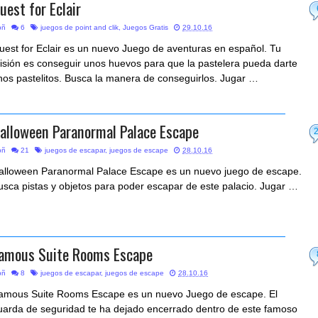
uest for Eclair
bñ
6
juegos de point and clik
,
Juegos Gratis
29.10.16
uest for Eclair es un nuevo Juego de aventuras en español. Tu
isión es conseguir unos huevos para que la pastelera pueda darte
nos pastelitos. Busca la manera de conseguirlos. Jugar …
alloween Paranormal Palace Escape
bñ
21
juegos de escapar
,
juegos de escape
28.10.16
alloween Paranormal Palace Escape es un nuevo juego de escape.
usca pistas y objetos para poder escapar de este palacio. Jugar …
amous Suite Rooms Escape
bñ
8
juegos de escapar
,
juegos de escape
28.10.16
amous Suite Rooms Escape es un nuevo Juego de escape. El
uarda de seguridad te ha dejado encerrado dentro de este famoso