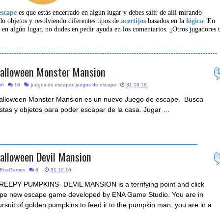
escape
es que estás encerrado en algún lugar y debes salir de allí mirando
do objetos y resolviendo diferentes tipos de
acertijos
basados en la
lógica
. En
 en algún lugar, no dudes en pedir ayuda en los comentarios. ¡Otros jugadores 
-----------------------------------------------------------------------------------------
alloween Monster Mansion
bñ
16
juegos de escapar
,
juegos de escape
31.10.16
alloween Monster Mansion es un nuevo Juego de escape. Busca
istas y objetos para poder escapar de la casa. Jugar …
alloween Devil Mansion
EnaGames
3
31.10.16
REEPY PUMPKINS- DEVIL MANSION is a terrifying point and click
ype new escape game developed by ENA Game Studio. You are in
ursuit of golden pumpkins to feed it to the pumpkin man, you are in a
…