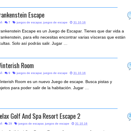
rankenstein Escape
bñ
7
juegos de escapar
,
juegos de escape
31.10.16
rankenstein Escape es un Juego de Escapar. Tienes que dar vida a
rankenstein, para ello necesitas encontrar varias vísceras que están
cultas. Solo así podrás salir. Jugar …
interish Room
bñ
9
juegos de escapar
,
juegos de escape
31.10.16
interish Room es un nuevo Juego de escape. Busca pistas y
bjetos para poder salir de la habitación. Jugar …
elax Golf And Spa Resort Escape 2
bñ
29
juegos de escapar
,
juegos de escape
31.10.16