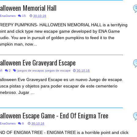
alloween Memorial Hall
EnaGames
15
30.10.16
REEPY PUMPKINS- HALLOWEEN MEMORIAL HALL is a terrifying
oint and click type new escape game developed by ENA Game
tudio. You are in pursuit of golden pumpkins to feed it to the
umpkin man, now…
alloween Eve Graveyard Escape
bñ
2
juegos de escapar
,
juegos de escape
30.10.16
alloween Eve Graveyard Escape es un nuevo Juego de escape.
usca pistas y objetos para poder escapar de este cementerio
enebroso. Jugar …
alloween Escape Game - End Of Enigma Tree
EnaGames
6
30.10.16
ND OF ENIGMA TREE - ENIGMA TREE is a horrible point and click