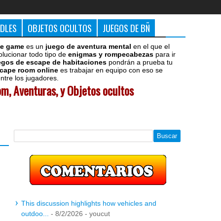
DDLES
OBJETOS OCULTOS
JUEGOS DE BÑ
e game
es un
juego de aventura mental
en el que el
olucionar todo tipo de
enigmas y rompecabezas
para ir
egos de escape de habitaciones
pondrán a prueba tu
cape room online
es trabajar en equipo con eso se
tre los jugadores.
m, Aventuras, y Objetos ocultos
This discussion highlights how vehicles and
outdoo...
- 8/2/2026
- youcut