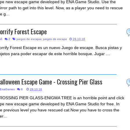
ype new escape game developed by ENA Game Studio. Use the
irror path to get into this level. Now, as a player you need to rescue
he g…
orrify Forest Escape
bñ
2
juegos de escapar
,
juegos de escape
29.10.16
orrify Forest Escape es un nuevo Juego de escape. Busca pistas y
bjetos para poder escapar de este horrible bosque. Jugar …
alloween Escape Game - Crossing Pier Glass
EnaGames
8
29.10.16
ROSSING PIER GLASS-ENIGMA TREE is an horrible point and click
ype new escape game developed by ENA Game Studio for free. In
he previous level you have rescued cat.Now you have to cross the
ier…