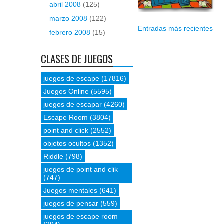
abril 2008
(125)
marzo 2008
(122)
Entradas más recientes
febrero 2008
(15)
CLASES DE JUEGOS
juegos de escape
(17816)
Juegos Online
(5595)
juegos de escapar
(4260)
Escape Room
(3804)
point and click
(2552)
objetos ocultos
(1352)
Riddle
(798)
juegos de point and clik
(747)
Juegos mentales
(641)
juegos de pensar
(559)
juegos de escape room