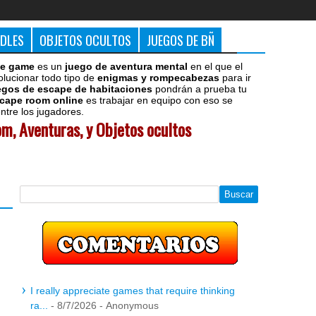
DDLES
OBJETOS OCULTOS
JUEGOS DE BÑ
e game
es un
juego de aventura mental
en el que el
olucionar todo tipo de
enigmas y rompecabezas
para ir
egos de escape de habitaciones
pondrán a prueba tu
cape room online
es trabajar en equipo con eso se
tre los jugadores.
m, Aventuras, y Objetos ocultos
I really appreciate games that require thinking
ra...
- 8/7/2026
- Anonymous