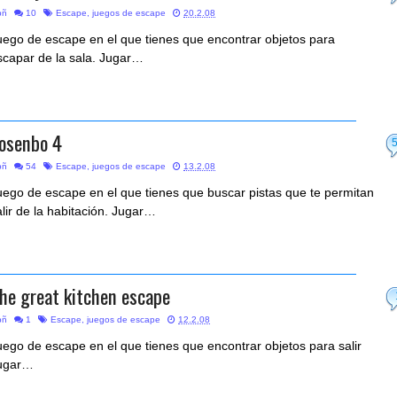
bñ
10
Escape
,
juegos de escape
20.2.08
uego de escape en el que tienes que encontrar objetos para
scapar de la sala. Jugar…
osenbo 4
bñ
54
Escape
,
juegos de escape
13.2.08
uego de escape en el que tienes que buscar pistas que te permitan
alir de la habitación. Jugar…
he great kitchen escape
bñ
1
Escape
,
juegos de escape
12.2.08
uego de escape en el que tienes que encontrar objetos para salir
ugar…