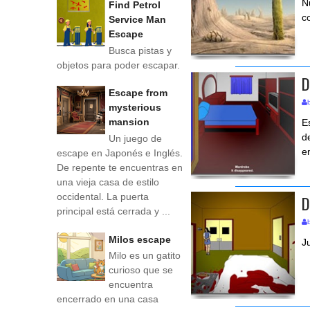
N
Find Petrol
c
Service Man
Escape
Busca pistas y
objetos para poder escapar.
D
Escape from
mysterious
mansion
E
d
Un juego de
e
escape en Japonés e Inglés.
De repente te encuentras en
una vieja casa de estilo
occidental. La puerta
D
principal está cerrada y ...
Milos escape
J
Milo es un gatito
curioso que se
encuentra
encerrado en una casa