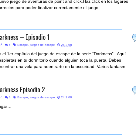
uevo juego de aventuras de point and click.Haz click en los lugares
orrectos para poder finalizar correctamente el juego. …
arkness – Episodio 1
bñ
6
Escape
,
juegos de escape
24.2.08
s el 1er capítulo del juego de escape de la serie “Darkness” . Aquí
espiertas en tu dormitorio cuando alguien toca la puerta. Debes
ncontrar una vela para adentrarte en la oscuridad. Varios fantasm…
arkness Episodio 2
bñ
3
Escape
,
juegos de escape
24.2.08
ugar…