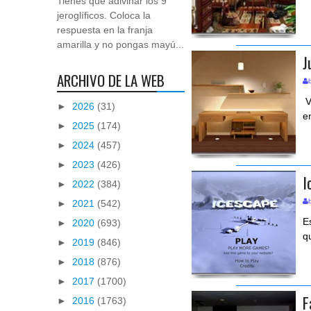
Tienes que adivinar los 9
jeroglíficos. Coloca la
respuesta en la franja
amarilla y no pongas mayú...
J
ARCHIVO DE LA WEB
V
►
2026
(31)
e
►
2025
(174)
►
2024
(457)
►
2023
(426)
I
►
2022
(384)
►
2021
(542)
E
►
2020
(693)
q
►
2019
(846)
►
2018
(876)
►
2017
(1700)
F
►
2016
(1763)