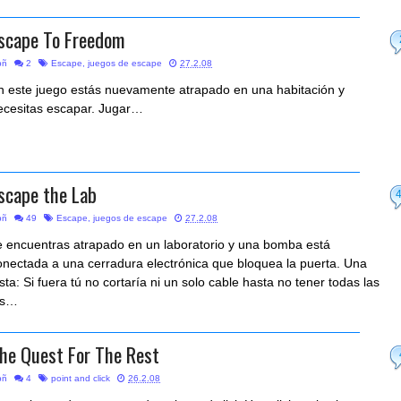
scape To Freedom
bñ
2
Escape
,
juegos de escape
27.2.08
n este juego estás nuevamente atrapado en una habitación y
ecesitas escapar. Jugar…
scape the Lab
bñ
49
Escape
,
juegos de escape
27.2.08
e encuentras atrapado en un laboratorio y una bomba está
onectada a una cerradura electrónica que bloquea la puerta. Una
ista: Si fuera tú no cortaría ni un solo cable hasta no tener todas las
is…
he Quest For The Rest
bñ
4
point and click
26.2.08