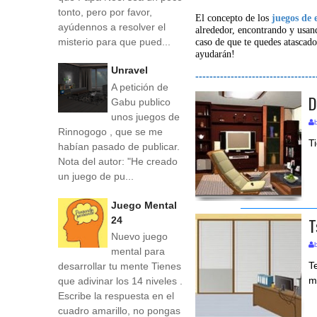
tonto, pero por favor,
El concepto de los
juegos de 
ayúdennos a resolver el
alrededor, encontrando y usan
misterio para que pued...
caso de que te quedes atascado
ayudarán!
Unravel
----------------------------------
A petición de
D
Gabu publico
unos juegos de
Rinnogogo , que se me
T
habían pasado de publicar.
Nota del autor: "He creado
un juego de pu...
Juego Mental
T
24
Nuevo juego
mental para
T
desarrollar tu mente Tienes
m
que adivinar los 14 niveles .
Escribe la respuesta en el
cuadro amarillo, no pongas