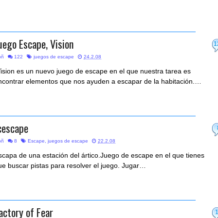
uego Escape, Vision
1
bñ
122
juegos de escape
24.2.08
ision es un nuevo juego de escape en el que nuestra tarea es
ncontrar elementos que nos ayuden a escapar de la habitación.…
cescape
bñ
8
Escape
,
juegos de escape
22.2.08
scapa de una estación del ártico.Juego de escape en el que tienes
ue buscar pistas para resolver el juego. Jugar…
actory of Fear