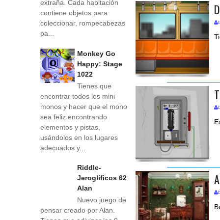
extraña. Cada habitación
D
contiene objetos para
coleccionar, rompecabezas
pa...
T
Monkey Go
Happy: Stage
1022
Tienes que
T
encontrar todos los mini
monos y hacer que el mono
sea feliz encontrando
E
elementos y pistas,
usándolos en los lugares
adecuados y...
Riddle-
A
Jeroglíficos 62
Alan
Nuevo juego de
B
pensar creado por Alan.