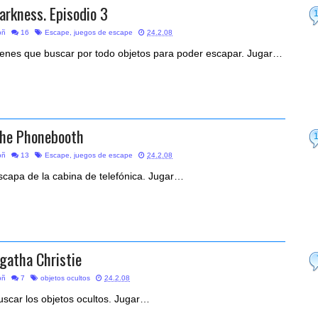
arkness. Episodio 3
bñ
16
Escape
,
juegos de escape
24.2.08
ienes que buscar por todo objetos para poder escapar. Jugar…
he Phonebooth
bñ
13
Escape
,
juegos de escape
24.2.08
scapa de la cabina de telefónica. Jugar…
gatha Christie
bñ
7
objetos ocultos
24.2.08
uscar los objetos ocultos. Jugar…