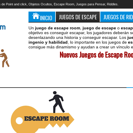
 de Point and click, Objetos Ocultos, Escape Room, Juegos para Pensar, Riddles.
JUEGOS DE ESCAPE
JUEGOS DE RI
INICIO
Un
juego de escape room
,
juego de escape
o
escap
objetivo es conseguir escapar, los jugadores deberán s
desenlazando una historia y conseguir escapar. Los
ju
ingenio y habilidad
, lo importante en los juegos de
es
consigue más dinamismo y ayudan a crear un vínculo en
Nuevos Juegos de Escape Roo