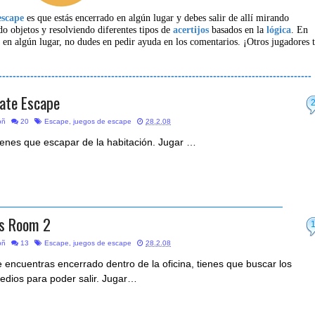
escape
es que estás encerrado en algún lugar y debes salir de allí mirando
do objetos y resolviendo diferentes tipos de
acertijos
basados en la
lógica
. En
 en algún lugar, no dudes en pedir ayuda en los comentarios. ¡Otros jugadores 
-----------------------------------------------------------------------------------------
ate Escape
bñ
20
Escape
,
juegos de escape
28.2.08
ienes que escapar de la habitación. Jugar …
s Room 2
bñ
13
Escape
,
juegos de escape
28.2.08
e encuentras encerrado dentro de la oficina, tienes que buscar los
edios para poder salir. Jugar…