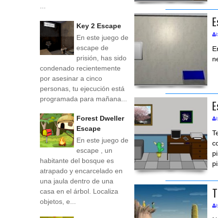
...
E
Key 2 Escape
En este juego de
escape de
E
prisión, has sido
n
condenado recientemente
por asesinar a cinco
personas, tu ejecución está
programada para mañana...
E
Forest Dweller
Escape
T
En este juego de
c
escape , un
p
habitante del bosque es
p
atrapado y encarcelado en
una jaula dentro de una
T
casa en el árbol. Localiza
objetos, e...