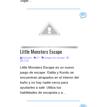
Jugar…
27
Little Monsters Escape
Anónimo
27
juegos de escape
28.7.12
Little Monsters Escape es un nuevo
juego de escape. Galita y Kundu se
encuentran atrapados en el interior del
baño y no hay nadie cerca para
ayudarles a salir. Utiliza tus
habilidades de escapista y a…
10