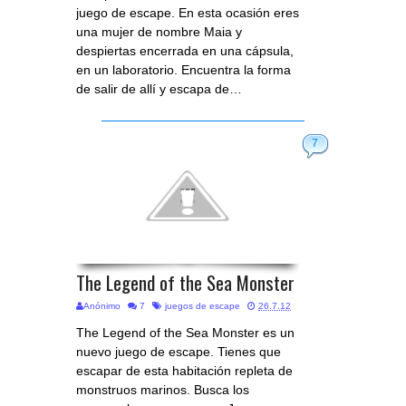
juego de escape. En esta ocasión eres
una mujer de nombre Maia y
despiertas encerrada en una cápsula,
en un laboratorio. Encuentra la forma
de salir de allí y escapa de…
7
The Legend of the Sea Monster
Anónimo
7
juegos de escape
26.7.12
The Legend of the Sea Monster es un
nuevo juego de escape. Tienes que
escapar de esta habitación repleta de
monstruos marinos. Busca los