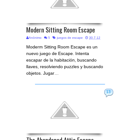
Modern Sitting Room Escape
Anónimo
5
juegos de escape
30.7.12
Moderm Sitting Room Escape es un
nuevo juego de Escape. Intenta
escapar de la habitación, buscando
llaves, resolviendo puzzles y buscando
objetos. Jugar…
13
The Abandoned Attic Escape