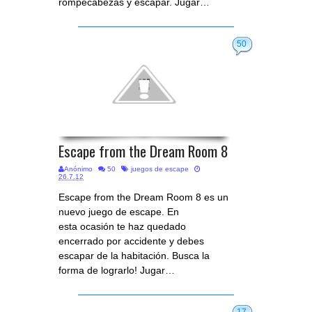
rompecabezas y escapar. Jugar…
50
Escape from the Dream Room 8
Anónimo
50
juegos de escape
26.7.12
Escape from the Dream Room 8 es un
nuevo juego de escape. En
esta ocasión te haz quedado
encerrado por accidente y debes
escapar de la habitación. Busca la
forma de lograrlo! Jugar…