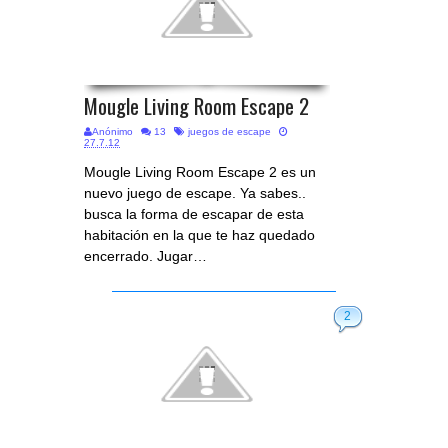
Mougle Living Room Escape 2
Anónimo
13
juegos de escape
27.7.12
Mougle Living Room Escape 2 es un
nuevo juego de escape. Ya sabes..
busca la forma de escapar de esta
habitación en la que te haz quedado
encerrado. Jugar…
2