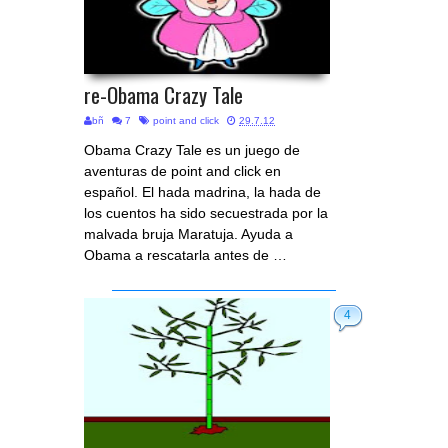
re-Obama Crazy Tale
bñ
7
point and click
29.7.12
Obama Crazy Tale es un juego de
aventuras de point and click en
español. El hada madrina, la hada de
los cuentos ha sido secuestrada por la
malvada bruja Maratuja. Ayuda a
Obama a rescatarla antes de …
4