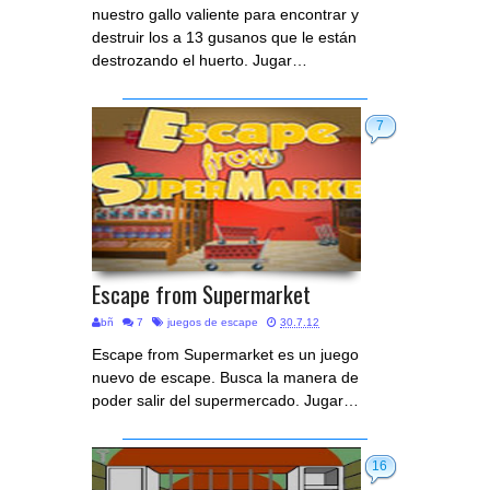
nuestro gallo valiente para encontrar y
destruir los a 13 gusanos que le están
destrozando el huerto. Jugar…
7
Escape from Supermarket
bñ
7
juegos de escape
30.7.12
Escape from Supermarket es un juego
nuevo de escape. Busca la manera de
poder salir del supermercado. Jugar…
16