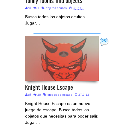
funny rooms find objects
bñ
1
objetos ocultos
28.7.12
Busca todos los objetos ocultos.
Jugar…
25
Knight House Escape
bñ
25
juegos de escape
27.7.12
Knight House Escape es un nuevo
juego de escape. Busca todos los
objetos que necesitas para poder salir.
Jugar…