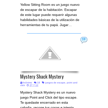
Yellow Sitting Room es un juego nuevo
de escapar de la habitación. Escapar
de este lugar puede requerir algunas
habilidades básicas de la utilización de
herramientas de tu papá. Jugar…
18
Mystery Shack Mystery
Anónimo
18
juegos de escape
,
point and
click
27.7.12
Mystery Shack Mystery es un nuevo
juego Point and Click del tipo escape.
Te quedaste encerrado en esta
cabaña, recoge tus cosas e intenta