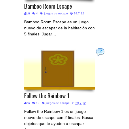
Bamboo Room Escape
bñ
4
juegos de escape
29.7.12
Bamboo Room Escape es un juego
nuevo de escapar de la habitación con
5 finales. Jugar…
12
Follow the Rainbow 1
bñ
12
juegos de escape
29.7.12
Follow the Rainbow 1 es un juego
nuevo de escape con 2 finales. Busca
objetos que te ayuden a escapar.