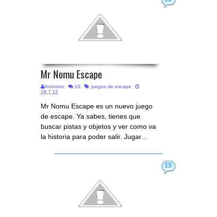
Mr Nomu Escape
Anónimo
10
juegos de escape
28.7.12
Mr Nomu Escape es un nuevo juego
de escape. Ya sabes, tienes que
buscar pistas y objetos y ver como va
la historia para poder salir. Jugar…
13