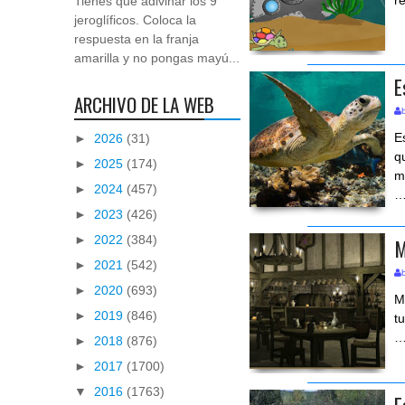
r
Tienes que adivinar los 9
jeroglíficos. Coloca la
respuesta en la franja
amarilla y no pongas mayú...
E
ARCHIVO DE LA WEB
E
►
2026
(31)
q
►
2025
(174)
m
►
2024
(457)
►
2023
(426)
►
2022
(384)
M
►
2021
(542)
►
2020
(693)
M
►
2019
(846)
t
►
2018
(876)
►
2017
(1700)
▼
2016
(1763)
E