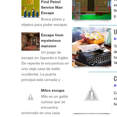
Find Petrol
e
Service Man
t
Escape
p
Busca pistas y
objetos para poder escapar.
U
Escape from
mysterious
mansion
T
d
Un juego de
t
escape en Japonés e Inglés.
V
De repente te encuentras en
una vieja casa de estilo
occidental. La puerta
C
principal está cerrada y ...
Milos escape
C
Milo es un gatito
c
curioso que se
b
encuentra
encerrado en una casa