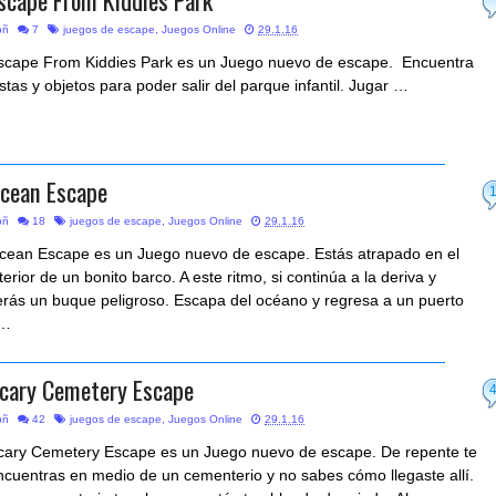
bñ
7
juegos de escape
,
Juegos Online
29.1.16
scape From Kiddies Park es un Juego nuevo de escape. Encuentra
istas y objetos para poder salir del parque infantil. Jugar …
cean Escape
bñ
18
juegos de escape
,
Juegos Online
29.1.16
cean Escape es un Juego nuevo de escape. Estás atrapado en el
nterior de un bonito barco. A este ritmo, si continúa a la deriva y
erás un buque peligroso. Escapa del océano y regresa a un puerto
…
cary Cemetery Escape
bñ
42
juegos de escape
,
Juegos Online
29.1.16
cary Cemetery Escape es un Juego nuevo de escape. De repente te
ncuentras en medio de un cementerio y no sabes cómo llegaste allí.