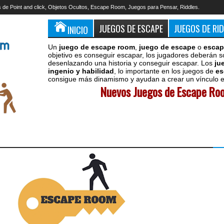
 de Point and click, Objetos Ocultos, Escape Room, Juegos para Pensar, Riddles.
JUEGOS DE ESCAPE
JUEGOS DE RI
INICIO
Un
juego de escape room
,
juego de escape
o
escap
objetivo es conseguir escapar, los jugadores deberán s
desenlazando una historia y conseguir escapar. Los
ju
ingenio y habilidad
, lo importante en los juegos de
es
consigue más dinamismo y ayudan a crear un vínculo en
Nuevos Juegos de Escape Roo