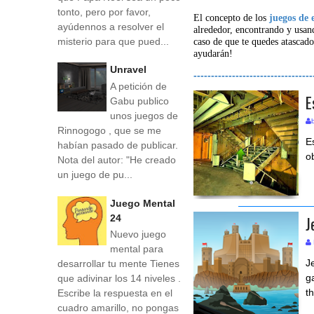
tonto, pero por favor,
El concepto de los
juegos de 
ayúdennos a resolver el
alrededor, encontrando y usan
misterio para que pued...
caso de que te quedes atascado
ayudarán!
Unravel
----------------------------------
A petición de
E
Gabu publico
unos juegos de
Rinnogogo , que se me
E
habían pasado de publicar.
o
Nota del autor: "He creado
un juego de pu...
Juego Mental
J
24
Nuevo juego
mental para
J
desarrollar tu mente Tienes
g
que adivinar los 14 niveles .
t
Escribe la respuesta en el
cuadro amarillo, no pongas