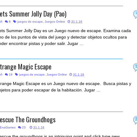
ets Summer Jolly Day (Pao)
bñ
6
juegos de escape
,
Juegos Online
31.1.16
ets Summer Jolly Day es un Juego nuevo de escape. Examina cada
no de los puntos de vista del juego y detectar objetos ocultos para
oder encontrar pistas y poder salir. Jugar …
trange Magic Escape
bñ
19
juegos de escape
,
Juegos Online
31.1.16
trange Magic Escape es un Juego nuevo de escape. Busca pistas y
bjetos para poder escapar de la habitación. Jugar …
escue The Groundhogs
EnaGames
23
31.1.16
escue the groundhogs is an intriguing point and click type new