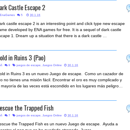
ark Castle Escape 2
EnaGames
5
30.1.16
ark castle escape 2 is an interesting point and click type new escape
ame developed by ENA games for free. It is a sequel of dark castle
scape 1. Dream up a situation that there is a dark castle …
old in Ruins 3 (Pao)
bñ
9
juegos de escape
,
Juegos Online
30.1.16
old in Ruins 3 es un nuevo Juego de escape. Como un cazador de
ro no tienes una misión fácil. Encontrar el oro es muy complicado y
a mayoría de las veces está escondido en los lugares más peligro…
escue the Trapped Fish
bñ
7
juegos de escape
,
Juegos Online
30.1.16
escue the Trapped Fish es un nuevo Juego de escape. Ayuda a