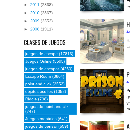
E
►
2011
(2868)
t
►
2010
(2867)
►
2009
(2552)
H
►
2008
(1911)
CLASES DE JUEGOS
H
l
juegos de escape
(17816)
Juegos Online
(5595)
juegos de escapar
(4260)
P
Escape Room
(3804)
point and click
(2552)
P
objetos ocultos
(1352)
g
Riddle
(798)
y
juegos de point and clik
m
(747)
Juegos mentales
(641)
A
juegos de pensar
(559)