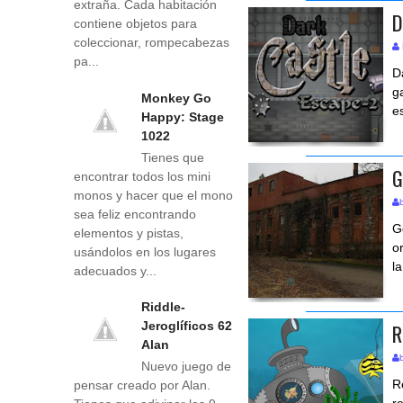
extraña. Cada habitación
D
contiene objetos para
coleccionar, rompecabezas
pa...
D
g
Monkey Go
e
Happy: Stage
1022
Tienes que
G
encontrar todos los mini
monos y hacer que el mono
sea feliz encontrando
G
elementos y pistas,
o
usándolos en los lugares
l
adecuados y...
Riddle-
R
Jeroglíficos 62
Alan
Nuevo juego de
R
pensar creado por Alan.