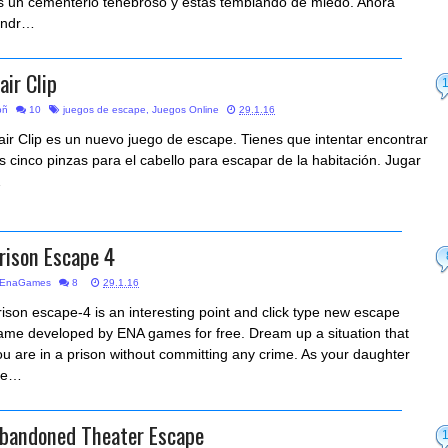
s un cementerio tenebroso y estás temblando de miedo. Ahora
endr…
air Clip
bñ
10
juegos de escape
,
Juegos Online
29.1.16
air Clip es un nuevo juego de escape. Tienes que intentar encontrar
as cinco pinzas para el cabello para escapar de la habitación. Jugar
…
rison Escape 4
EnaGames
8
29.1.16
rison escape-4 is an interesting point and click type new escape
ame developed by ENA games for free. Dream up a situation that
ou are in a prison without committing any crime. As your daughter
e…
bandoned Theater Escape