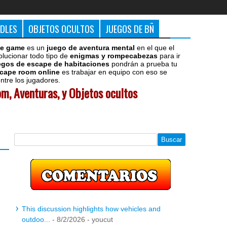
DDLES
OBJETOS OCULTOS
JUEGOS DE BÑ
e game
es un
juego de aventura mental
en el que el
olucionar todo tipo de
enigmas y rompecabezas
para ir
egos de escape de habitaciones
pondrán a prueba tu
cape room online
es trabajar en equipo con eso se
tre los jugadores.
m, Aventuras, y Objetos ocultos
This discussion highlights how vehicles and
outdoo...
- 8/2/2026
- youcut