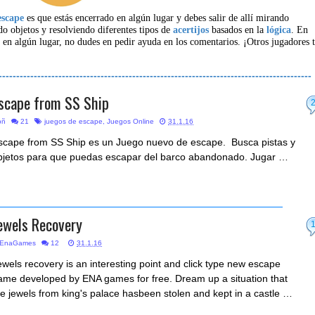
escape
es que estás encerrado en algún lugar y debes salir de allí mirando
do objetos y resolviendo diferentes tipos de
acertijos
basados en la
lógica
. En
 en algún lugar, no dudes en pedir ayuda en los comentarios. ¡Otros jugadores 
-----------------------------------------------------------------------------------------
scape from SS Ship
bñ
21
juegos de escape
,
Juegos Online
31.1.16
scape from SS Ship es un Juego nuevo de escape. Busca pistas y
bjetos para que puedas escapar del barco abandonado. Jugar …
ewels Recovery
EnaGames
12
31.1.16
ewels recovery is an interesting point and click type new escape
ame developed by ENA games for free. Dream up a situation that
he jewels from king's palace hasbeen stolen and kept in a castle …