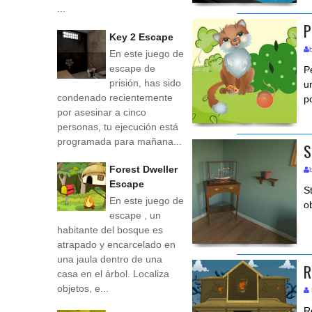
...
P
Key 2 Escape
En este juego de
escape de
P
prisión, has sido
u
condenado recientemente
p
por asesinar a cinco
personas, tu ejecución está
programada para mañana...
S
Forest Dweller
Escape
S
En este juego de
o
escape , un
habitante del bosque es
atrapado y encarcelado en
una jaula dentro de una
R
casa en el árbol. Localiza
objetos, e...
R