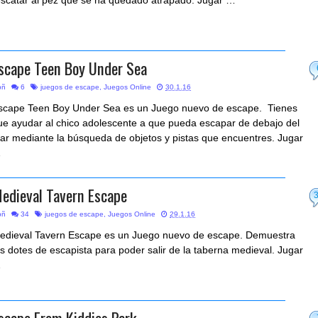
escatar al pez que se ha quedado atrapado. Jugar …
scape Teen Boy Under Sea
bñ
6
juegos de escape
,
Juegos Online
30.1.16
scape Teen Boy Under Sea es un Juego nuevo de escape. Tienes
ue ayudar al chico adolescente a que pueda escapar de debajo del
ar mediante la búsqueda de objetos y pistas que encuentres. Jugar
…
edieval Tavern Escape
bñ
34
juegos de escape
,
Juegos Online
29.1.16
edieval Tavern Escape es un Juego nuevo de escape. Demuestra
us dotes de escapista para poder salir de la taberna medieval. Jugar
…
scape From Kiddies Park