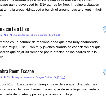
scape game developed by ENA games for free. Imagine a situation
hat a mafia group kidnapped a bunch of groundhogs and kept in their
…
na carta a Elise
bñ
1
Juegos Online
,
objetos ocultos
30.1.16
imoteo es un hombre de mediana edad que está muy enamorado
e una mujer, Elise. Eran muy jóvenes cuando se conocieron así que
uvieron que dejar su romance por la presión de los padres de ella.
ein…
obra Room Escape
bñ
33
juegos de escape
,
Juegos Online
30.1.16
obra Room Escape es un Juego nuevo de escape. Una peligrosa
obra vive en la casa. Tienes que escapar de este lugar mediante la
úsqueda de objetos y pistas que te ayuden. Jugar …