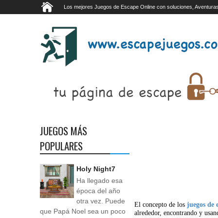
Los mejores Juegos de Escape Online con soluciones, Aventuras
JUEGOS MÁS
POPULARES
Holy Night7
Ha llegado esa
época del año
otra vez. Puede
El concepto de los
juegos de 
que Papá Noel sea un poco
alrededor, encontrando y usan