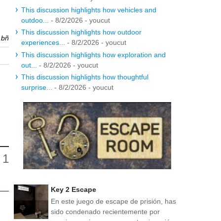
This discussion highlights how vehicles and
outdoo...
- 8/2/2026
- youcut
This discussion highlights how outdoor
r
bñ
experiences...
- 8/2/2026
- youcut
This discussion highlights how exploration and
out...
- 8/2/2026
- youcut
This discussion highlights how thoughtful
surprise...
- 8/2/2026
- youcut
Key 2 Escape
En este juego de escape de prisión, has
sido condenado recientemente por