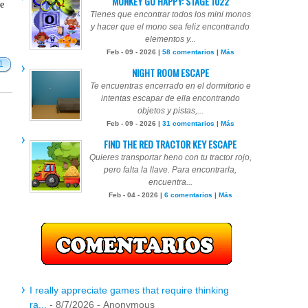
MONKEY GO HAPPY: STAGE 1022
te
Tienes que encontrar todos los mini monos
y hacer que el mono sea feliz encontrando
elementos y...
Feb - 09 - 2026 |
58 comentarios
|
Más
1
NIGHT ROOM ESCAPE
Te encuentras encerrado en el dormitorio e
intentas escapar de ella encontrando
objetos y pistas,...
Feb - 09 - 2026 |
31 comentarios
|
Más
FIND THE RED TRACTOR KEY ESCAPE
Quieres transportar heno con tu tractor rojo,
pero falta la llave. Para encontrarla,
encuentra...
Feb - 04 - 2026 |
6 comentarios
|
Más
I really appreciate games that require thinking
ra...
- 8/7/2026
- Anonymous