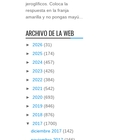
jeroglíficos. Coloca la
respuesta en la franja
amarilla y no pongas mayú...
ARCHIVO DE LA WEB
►
2026
(31)
►
2025
(174)
►
2024
(457)
►
2023
(426)
►
2022
(384)
►
2021
(542)
►
2020
(693)
►
2019
(846)
►
2018
(876)
▼
2017
(1700)
diciembre 2017
(142)
noviembre 2017
(166)