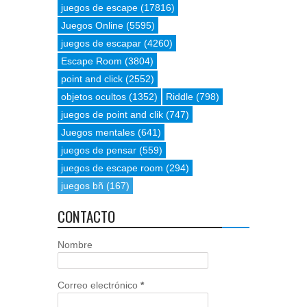
juegos de escape
(17816)
Juegos Online
(5595)
juegos de escapar
(4260)
Escape Room
(3804)
point and click
(2552)
objetos ocultos
(1352)
Riddle
(798)
juegos de point and clik
(747)
Juegos mentales
(641)
juegos de pensar
(559)
juegos de escape room
(294)
juegos bñ
(167)
CONTACTO
Nombre
Correo electrónico
*