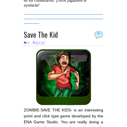
en los comentarios. ¡Otros jugadores te
ayudarán!
--------------------------------------------------------
--------------------------------------------------------
-----------
Save The Kid
3
3
6.7.17
ZOMBIE-SAVE THE KIDS- is an interesting
point and click type game developed by the
ENA Game Studio. You are really doing a