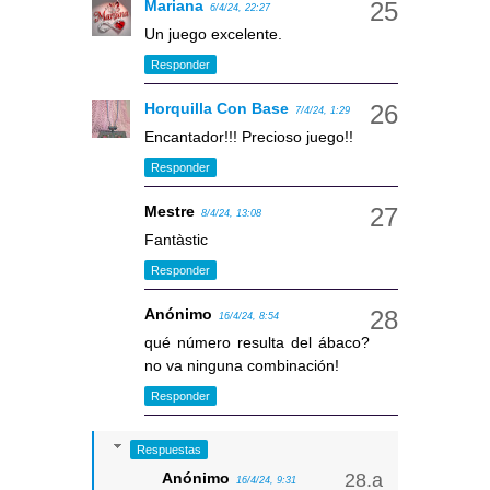
Mariana
6/4/24, 22:27
Un juego excelente.
Responder
Horquilla Con Base
7/4/24, 1:29
Encantador!!! Precioso juego!!
Responder
Mestre
8/4/24, 13:08
Fantàstic
Responder
Anónimo
16/4/24, 8:54
qué número resulta del ábaco?
no va ninguna combinación!
Responder
Respuestas
Anónimo
16/4/24, 9:31