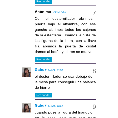
Responder
Anónimo
5/4/24, 18:58
Con el destornillador abrimos
puerta bajo al alfombra, con ese
gancho abrimos todos los cajones
de la estantería. Usamos la pista de
las figuras de la litera, con la llave
fija abrimos la puerta de cristal
damos al botón y el tren se mueve.
Responder
Gabu♥
5/4/24, 19:00
el destornillador se usa debajo de
la mesa para conseguir una palanca
de hierro
Responder
Gabu♥
5/4/24, 19:03
cuando puse la figura del triangulo
en la pesa, sale otra caja para