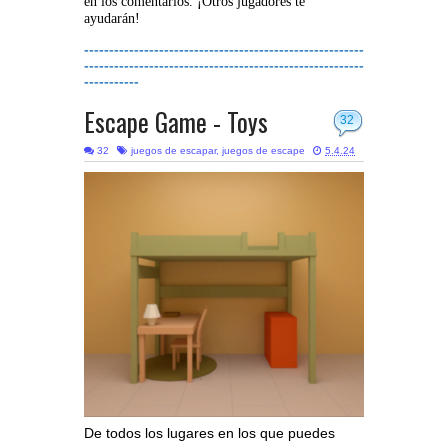
en los comentarios. ¡Otros jugadores te
ayudarán!
--------------------------------------------------------
--------------------------------------------------------
-----------
Escape Game - Toys
32
32
juegos de escapar
,
juegos de escape
5.4.24
De todos los lugares en los que puedes