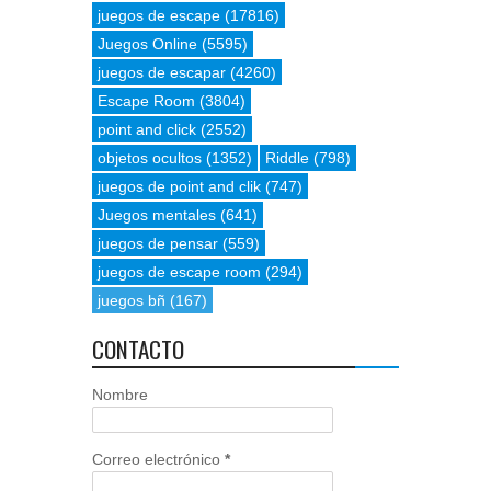
juegos de escape
(17816)
Juegos Online
(5595)
juegos de escapar
(4260)
Escape Room
(3804)
point and click
(2552)
objetos ocultos
(1352)
Riddle
(798)
juegos de point and clik
(747)
Juegos mentales
(641)
juegos de pensar
(559)
juegos de escape room
(294)
juegos bñ
(167)
CONTACTO
Nombre
Correo electrónico
*