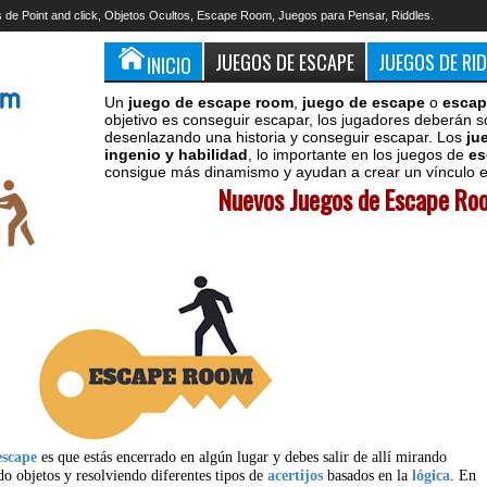
 de Point and click, Objetos Ocultos, Escape Room, Juegos para Pensar, Riddles.
JUEGOS DE ESCAPE
JUEGOS DE RI
INICIO
Un
juego de escape room
,
juego de escape
o
escap
objetivo es conseguir escapar, los jugadores deberán s
desenlazando una historia y conseguir escapar. Los
ju
ingenio y habilidad
, lo importante en los juegos de
es
consigue más dinamismo y ayudan a crear un vínculo en
Nuevos Juegos de Escape Roo
escape
es que estás encerrado en algún lugar y debes salir de allí mirando
do objetos y resolviendo diferentes tipos de
acertijos
basados en la
lógica
. En