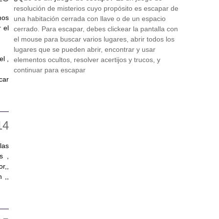
resolución de misterios cuyo propósito es escapar de
mos
una habitación cerrada con llave o de un espacio
 el
cerrado. Para escapar, debes clickear la pantalla con
el mouse para buscar varios lugares, abrir todos los
lugares que se pueden abrir, encontrar y usar
l ,
elementos ocultos, resolver acertijos y trucos, y
continuar para escapar
car
las
s ,
r,,
 ,,