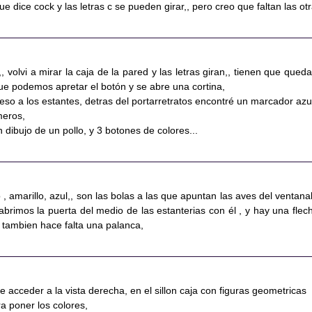
ue dice cock y las letras c se pueden girar,, pero creo que faltan las ot
,, volvi a mirar la caja de la pared y las letras giran,, tienen que queda
ue podemos apretar el botón y se abre una cortina,
o a los estantes, detras del portarretratos encontré un marcador azul
meros,
 dibujo de un pollo, y 3 botones de colores...
o , amarillo, azul,, son las bolas a las que apuntan las aves del ventanal
brimos la puerta del medio de las estanterias con él , y hay una flech
 tambien hace falta una palanca,
te acceder a la vista derecha, en el sillon caja con figuras geometricas
a poner los colores,