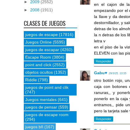
►
2009
(2552)
en el cajon de la
►
2008
(1911)
empezando por el d
la llave y da dest
CLASES DE JUEGOS
destornillador, y sal
detras de los almoh
juegos de escape
(17816)
la n detras de los l
letra v
Juegos Online
(5595)
en el piso de la vi
juegos de escapar
(4260)
ELEVEN con las pis
Escape Room
(3804)
Responder
point and click
(2552)
objetos ocultos
(1352)
Gabu♥
29/3/25, 13:55
Riddle
(798)
otro botón rojo, u
caja con botones d
juegos de point and clik
(747)
ranuras,, y ponerl
ponerlo en la caja
Juegos mentales
(641)
entramos,, pide un
juegos de pensar
(559)
pero la tarjeta sale
juegos de escape room
(294)
Responder
juegos bñ
(167)