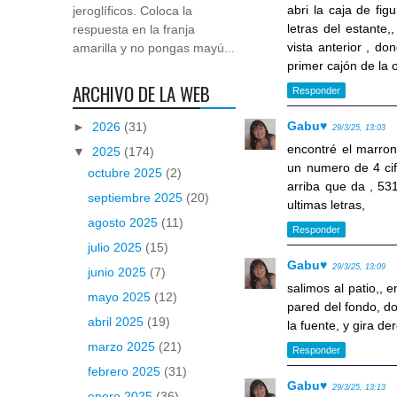
abri la caja de fi
jeroglíficos. Coloca la
letras del estante
respuesta en la franja
vista anterior , do
amarilla y no pongas mayú...
primer cajón de la o
ARCHIVO DE LA WEB
Responder
Gabu♥
►
2026
(31)
29/3/25, 13:03
encontré el marron
▼
2025
(174)
un numero de 4 cif
octubre 2025
(2)
arriba que da , 531
septiembre 2025
(20)
ultimas letras,
agosto 2025
(11)
Responder
julio 2025
(15)
Gabu♥
29/3/25, 13:09
junio 2025
(7)
salimos al patio,, 
mayo 2025
(12)
pared del fondo, do
abril 2025
(19)
la fuente, y gira de
marzo 2025
(21)
Responder
febrero 2025
(31)
Gabu♥
29/3/25, 13:13
enero 2025
(36)