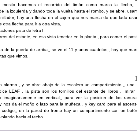
 mesita hacemos el recorrido del timón como marca la flecha,,
e la izquierda y dando toda la vuelta hasta el rombo, y se abre, usa
ornillador, hay una flecha en el cajon que nos marca de que lado usar
e otra flecha para ir a otra vista,
adones pista de letra l ,
ibros del estante, en esa vista tenedor en la planta , para comer el paste
sta de la puerta de arriba,, se ve el 11 y unos cuadritos,, hay que mar
tas que vimos,,
na alarma , y se abre abajo de la escalera un compartimiento ,, una
ice LEAF , la pista son los tornillos del estante de libros ,, mirar 
o imaginariamente en vertical,, para ver la posicion de las ranura
 y nos da el moño o lazo para la muñeca , y key card para el ascenso
 codigo,, en la pared de frente hay un compartimiento con un botón
 volando hacia el techo..