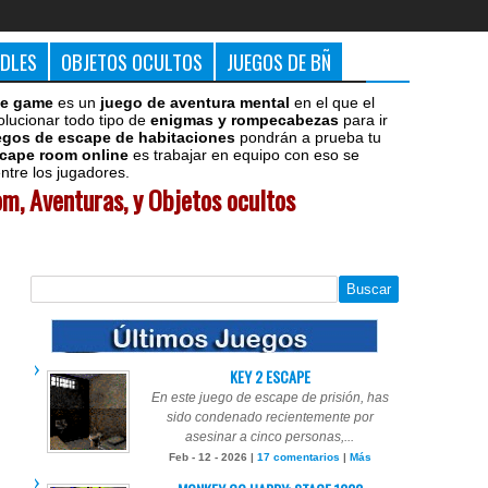
DDLES
OBJETOS OCULTOS
JUEGOS DE BÑ
e game
es un
juego de aventura mental
en el que el
olucionar todo tipo de
enigmas y rompecabezas
para ir
egos de escape de habitaciones
pondrán a prueba tu
cape room online
es trabajar en equipo con eso se
tre los jugadores.
m, Aventuras, y Objetos ocultos
KEY 2 ESCAPE
En este juego de escape de prisión, has
sido condenado recientemente por
asesinar a cinco personas,...
Feb - 12 - 2026 |
17 comentarios
|
Más