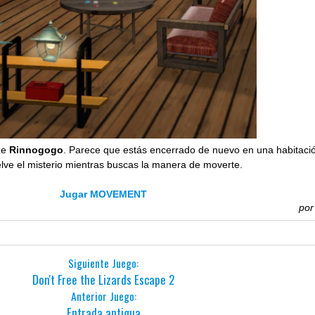
de
Rinnogogo
. Parece que estás encerrado de nuevo en una habitaci
uelve el misterio mientras buscas la manera de moverte.
Jugar MOVEMENT
po
Siguiente Juego:
Don't Free the Lizards Escape 2
Anterior Juego:
Entrada antigua