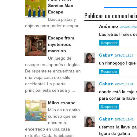
Service Man
Escape
Publicar un comentari
Busca pistas y
objetos para poder escapar.
Anónimo
29/3/25, 11:1
Las letras finales 
Escape from
Responder
mysterious
mansion
Gabu♥
29/3/25, 12:15
Un juego de
un rinnogogo ! que
escape en Japonés e Inglés.
De repente te encuentras en
Responder
una vieja casa de estilo
occidental. La puerta
Gabu♥
29/3/25, 12:44
principal está cerrada y ...
donde está la caja r
para cortar la llave
Milos escape
Responder
Milo es un gatito
curioso que se
Gabu♥
29/3/25, 12:46
encuentra
usamos la llave par
encerrado en una casa
figura de gallina
extraña. Cada habitación