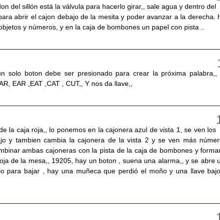
n del sillón está la válvula para hacerlo girar,, sale agua y dentro del
, para abrir el cajon debajo de la mesita y poder avanzar a la derecha. 
objetos y números, y en la caja de bombones un papel con pista ..
un solo boton debe ser presionado para crear la próxima palabra,,
, EAR ,EAT ,CAT , CUT,, Y nos da llave,,
e la caja roja,, lo ponemos en la cajonera azul de vista 1, se ven los
jo y tambien cambia la cajonera de la vista 2 y se ven más númer
inar ambas cajoneras con la pista de la caja de bombones y formar
oja de la mesa,, 19205, hay un boton , suena una alarma,, y se abre 
elo para bajar , hay una muñeca que perdió el moño y una llave bajo