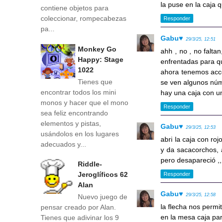
la puse en la caja q
contiene objetos para
coleccionar, rompecabezas
Responder
pa...
Gabu♥
29/3/25, 12:51
Monkey Go
ahh , no , no faltan
Happy: Stage
enfrentadas para q
1022
ahora tenemos acces
Tienes que
se ven algunos nú
encontrar todos los mini
hay una caja con un
monos y hacer que el mono
Responder
sea feliz encontrando
elementos y pistas,
Gabu♥
29/3/25, 12:53
usándolos en los lugares
abri la caja con roj
adecuados y...
y da sacacorchos, a
pero desapareció ,,
Riddle-
Jeroglíficos 62
Responder
Alan
Gabu♥
29/3/25, 12:58
Nuevo juego de
la flecha nos permi
pensar creado por Alan.
en la mesa caja par
Tienes que adivinar los 9