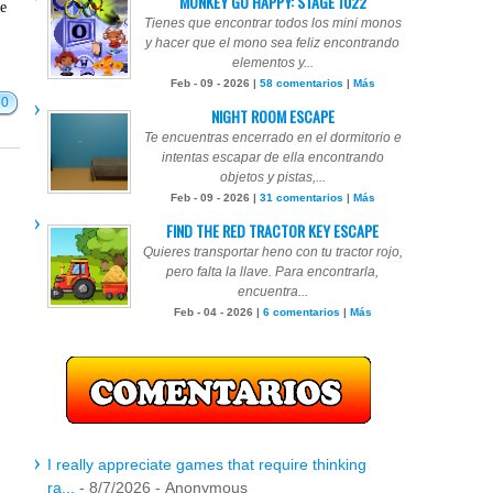
MONKEY GO HAPPY: STAGE 1022
te
Tienes que encontrar todos los mini monos
y hacer que el mono sea feliz encontrando
elementos y...
Feb - 09 - 2026 |
58 comentarios
|
Más
30
NIGHT ROOM ESCAPE
Te encuentras encerrado en el dormitorio e
intentas escapar de ella encontrando
objetos y pistas,...
Feb - 09 - 2026 |
31 comentarios
|
Más
FIND THE RED TRACTOR KEY ESCAPE
Quieres transportar heno con tu tractor rojo,
pero falta la llave. Para encontrarla,
encuentra...
Feb - 04 - 2026 |
6 comentarios
|
Más
I really appreciate games that require thinking
ra...
- 8/7/2026
- Anonymous