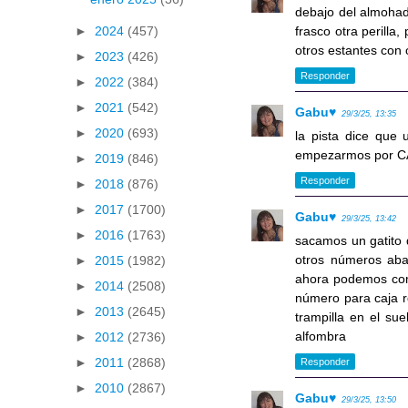
debajo del almohado
frasco otra perilla
►
2024
(457)
otros estantes con 
►
2023
(426)
Responder
►
2022
(384)
►
2021
(542)
Gabu♥
29/3/25, 13:35
►
2020
(693)
la pista dice que 
empezarmos por CAR
►
2019
(846)
Responder
►
2018
(876)
►
2017
(1700)
Gabu♥
29/3/25, 13:42
►
2016
(1763)
sacamos un gatito d
otros números aba
►
2015
(1982)
ahora podemos comb
►
2014
(2508)
número para caja r
►
2013
(2645)
trampilla en el su
alfombra
►
2012
(2736)
►
2011
(2868)
Responder
►
2010
(2867)
Gabu♥
29/3/25, 13:50