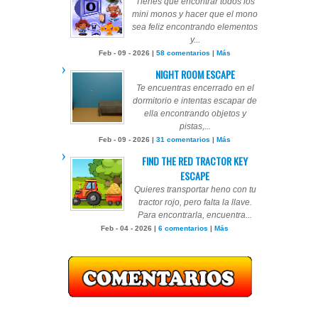
Tienes que encontrar todos los
mini monos y hacer que el mono
sea feliz encontrando elementos
y...
Feb - 09 - 2026 |
58 comentarios
|
Más
NIGHT ROOM ESCAPE
Te encuentras encerrado en el
dormitorio e intentas escapar de
ella encontrando objetos y
pistas,...
Feb - 09 - 2026 |
31 comentarios
|
Más
FIND THE RED TRACTOR KEY
ESCAPE
Quieres transportar heno con tu
tractor rojo, pero falta la llave.
Para encontrarla, encuentra...
Feb - 04 - 2026 |
6 comentarios
|
Más