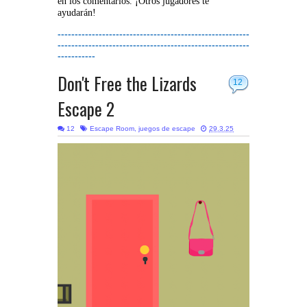
en los comentarios. ¡Otros jugadores te
ayudarán!
--------------------------------------------------------
--------------------------------------------------------
-----------
Don't Free the Lizards
12
Escape 2
12
Escape Room
,
juegos de escape
29.3.25