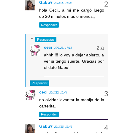
Gabu♥
29/3/25, 15:37
hola Ceci,, a mi me cargó luego
de 20 minutos mas o menos,,
Responder
Respuestas
ceci
29/3/25, 17:18
ahhh !!! lo voy a dejar abierto, a
ver si tengo suerte. Gracias por
el dato Gabu !
Responder
ceci
29/3/25, 15:44
no olvidar levantar la manija de la
carterita.
Responder
Gabu♥
29/3/25, 15:45