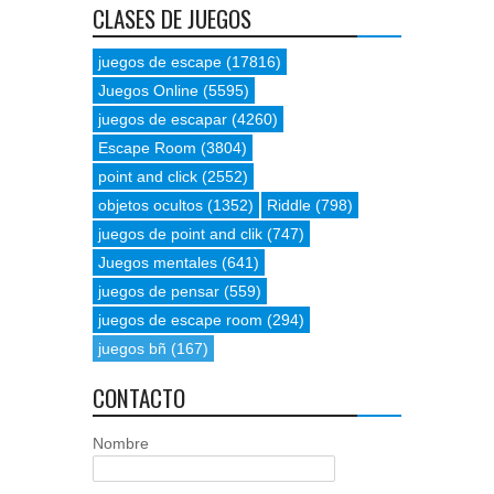
CLASES DE JUEGOS
juegos de escape
(17816)
Juegos Online
(5595)
juegos de escapar
(4260)
Escape Room
(3804)
point and click
(2552)
objetos ocultos
(1352)
Riddle
(798)
juegos de point and clik
(747)
Juegos mentales
(641)
juegos de pensar
(559)
juegos de escape room
(294)
juegos bñ
(167)
CONTACTO
Nombre