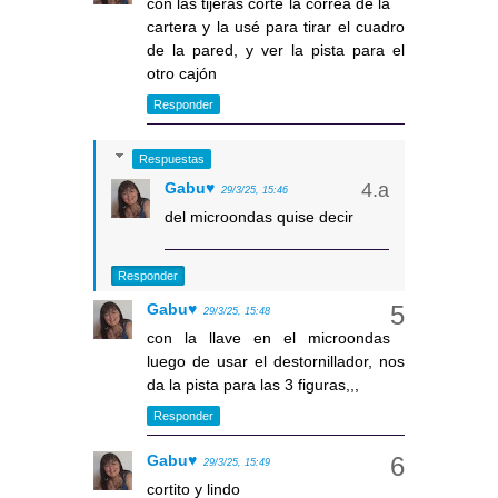
con las tijeras corté la correa de la
cartera y la usé para tirar el cuadro
de la pared, y ver la pista para el
otro cajón
Responder
Respuestas
Gabu♥
29/3/25, 15:46
del microondas quise decir
Responder
Gabu♥
29/3/25, 15:48
con la llave en el microondas
luego de usar el destornillador, nos
da la pista para las 3 figuras,,,
Responder
Gabu♥
29/3/25, 15:49
cortito y lindo