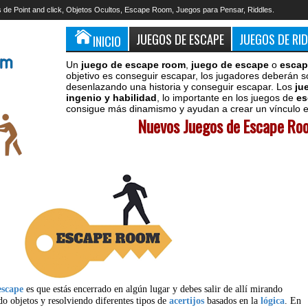
 de Point and click, Objetos Ocultos, Escape Room, Juegos para Pensar, Riddles.
JUEGOS DE ESCAPE
JUEGOS DE RI
INICIO
Un
juego de escape room
,
juego de escape
o
escap
objetivo es conseguir escapar, los jugadores deberán s
desenlazando una historia y conseguir escapar. Los
ju
ingenio y habilidad
, lo importante en los juegos de
es
consigue más dinamismo y ayudan a crear un vínculo en
Nuevos Juegos de Escape Roo
escape
es que estás encerrado en algún lugar y debes salir de allí mirando
do objetos y resolviendo diferentes tipos de
acertijos
basados en la
lógica
. En