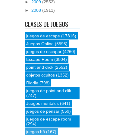
►
2009
(2552)
►
2008
(1911)
CLASES DE JUEGOS
juegos de escape
(17816)
Juegos Online
(5595)
juegos de escapar
(4260)
Escape Room
(3804)
point and click
(2552)
objetos ocultos
(1352)
Riddle
(798)
juegos de point and clik
(747)
Juegos mentales
(641)
juegos de pensar
(559)
juegos de escape room
(294)
juegos bñ
(167)