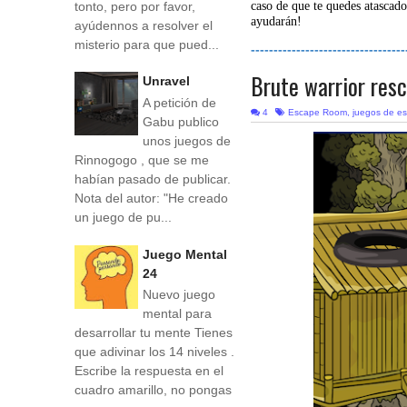
tonto, pero por favor,
caso de que te quedes atascado
ayudarán!
ayúdennos a resolver el
misterio para que pued...
----------------------------------
Brute warrior res
Unravel
A petición de
4
Escape Room
,
juegos de e
Gabu publico
unos juegos de
Rinnogogo , que se me
habían pasado de publicar.
Nota del autor: "He creado
un juego de pu...
Juego Mental
24
Nuevo juego
mental para
desarrollar tu mente Tienes
que adivinar los 14 niveles .
Escribe la respuesta en el
cuadro amarillo, no pongas