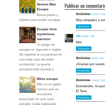
Publicar un comentari
Service Man
Escape
Anónimo
Busca pistas y
5/3/25, 17:08
objetos para poder escapar.
Muy simpatico y ent
Responder
Escape from
mysterious
clo
6/3/25, 2:58
mansion
listo
Un juego de
Responder
escape en Japonés e Inglés.
De repente te encuentras en
Anónimo
6/3/25, 9:16
una vieja casa de estilo
¡Gracias por vuest
occidental. La puerta
principal está cerrada y ...
Responder
Milos escape
Anónimo
13/4/25, 1:20
Milo es un gatito
Entretenido, mi pu
curioso que se
El Tano.
encuentra
Responder
encerrado en una casa
extraña. Cada habitación