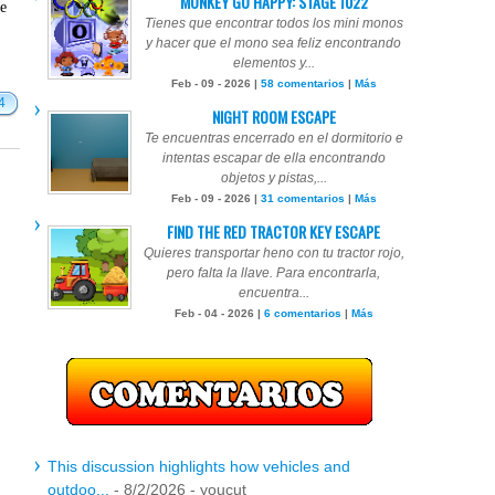
MONKEY GO HAPPY: STAGE 1022
te
Tienes que encontrar todos los mini monos
y hacer que el mono sea feliz encontrando
elementos y...
Feb - 09 - 2026 |
58 comentarios
|
Más
4
NIGHT ROOM ESCAPE
Te encuentras encerrado en el dormitorio e
intentas escapar de ella encontrando
objetos y pistas,...
Feb - 09 - 2026 |
31 comentarios
|
Más
FIND THE RED TRACTOR KEY ESCAPE
Quieres transportar heno con tu tractor rojo,
pero falta la llave. Para encontrarla,
encuentra...
Feb - 04 - 2026 |
6 comentarios
|
Más
This discussion highlights how vehicles and
outdoo...
- 8/2/2026
- youcut