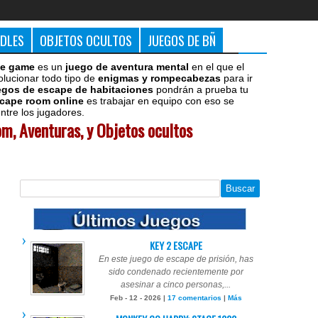
DDLES
OBJETOS OCULTOS
JUEGOS DE BÑ
e game
es un
juego de aventura mental
en el que el
olucionar todo tipo de
enigmas y rompecabezas
para ir
egos de escape de habitaciones
pondrán a prueba tu
cape room online
es trabajar en equipo con eso se
tre los jugadores.
m, Aventuras, y Objetos ocultos
KEY 2 ESCAPE
En este juego de escape de prisión, has
sido condenado recientemente por
asesinar a cinco personas,...
Feb - 12 - 2026 |
17 comentarios
|
Más