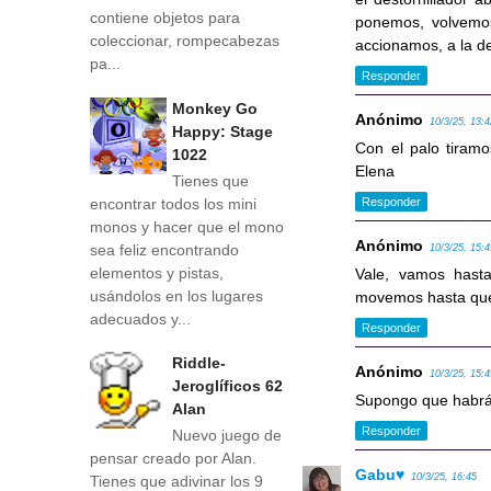
contiene objetos para
ponemos, volvemos
coleccionar, rompecabezas
accionamos, a la d
pa...
Responder
Monkey Go
Anónimo
10/3/25, 13:
Happy: Stage
Con el palo tiramo
1022
Elena
Tienes que
encontrar todos los mini
Responder
monos y hacer que el mono
Anónimo
sea feliz encontrando
10/3/25, 15:
elementos y pistas,
Vale, vamos hasta
usándolos en los lugares
movemos hasta que 
adecuados y...
Responder
Riddle-
Anónimo
10/3/25, 15:
Jeroglíficos 62
Supongo que habrá
Alan
Responder
Nuevo juego de
pensar creado por Alan.
Gabu♥
10/3/25, 16:45
Tienes que adivinar los 9