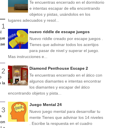
Te encuentras encerrado en el dormitorio
e intentas escapar de ella encontrando
objetos y pistas, usándolos en los
lugares adecuados y resol...
nuevo riddle de escape juegos
l
que
Nuevo riddle creado por escape juegos .
cae
Tienes que adivinar todos los acertijos
para pasar de nivel y superar el juego.
Mas instrucciones e...
Diamond Penthouse Escape 2
Te encuentras encerrado en el ático con
o
algunos diamantes e intentas encontrar
 la
los diamantes y escapar del ático
encontrando objetos y pista...
Juego Mental 24
Nuevo juego mental para desarrollar tu
a
mente Tienes que adivinar los 14 niveles
con
. Escribe la respuesta en el cuadro
 La