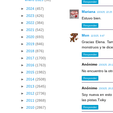
Responder
►
2024
(457)
Mariana
10/3/25, 22:25
►
2023
(426)
Estuvo bien.
►
2022
(384)
Responder
►
2021
(542)
Mon
11/3/25, 9:47
►
2020
(693)
Gracias Elena. Ta
►
2019
(846)
monstruos y te dic
►
2018
(876)
Responder
►
2017
(1700)
Anónimo
►
2016
(1763)
23/3/25, 20:
No encuentro la otra
►
2015
(1982)
Responder
►
2014
(2508)
►
2013
(2645)
Anónimo
23/3/25, 20:
►
2012
(2736)
Soy nueva en esto y
las pistas.Txiky
►
2011
(2868)
►
2010
(2867)
Responder