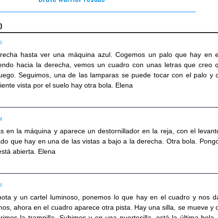
o
30
recha hasta ver una máquina azul. Cogemos un palo que hay en e
endo hacia la derecha, vemos un cuadro con unas letras que creo 
uego. Seguimos, una de las lamparas se puede tocar con el palo y 
iente vista por el suelo hay otra bola. Elena
34
s en la máquina y aparece un destornillador en la reja, con el levant
o que hay en una de las vistas a bajo a la derecha. Otra bola. Pongo
está abierta. Elena
40
nota y un cartel luminoso, ponemos lo que hay en el cuadro y nos d
os, ahora en el cuadro aparece otra pista. Hay una silla, se mueve y 
brimos la trampilla. Subimos y en una puertecilla, está la última bola.