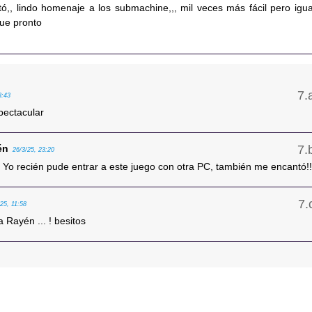
tó,, lindo homenaje a los submachine,,, mil veces más fácil pero igua
nue pronto
8:43
pectacular
én
26/3/25, 23:20
 Yo recién pude entrar a este juego con otra PC, también me encantó!
/25, 11:58
a Rayén ... ! besitos