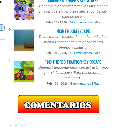
MONKEY GO HAPPY: STAGE 1022
te
Tienes que encontrar todos los mini monos
y hacer que el mono sea feliz encontrando
elementos y...
Feb - 09 - 2026 |
58 comentarios
|
Más
16
NIGHT ROOM ESCAPE
Te encuentras encerrado en el dormitorio e
intentas escapar de ella encontrando
objetos y pistas,...
Feb - 09 - 2026 |
31 comentarios
|
Más
FIND THE RED TRACTOR KEY ESCAPE
Quieres transportar heno con tu tractor rojo,
pero falta la llave. Para encontrarla,
encuentra...
Feb - 04 - 2026 |
6 comentarios
|
Más
Cargando...