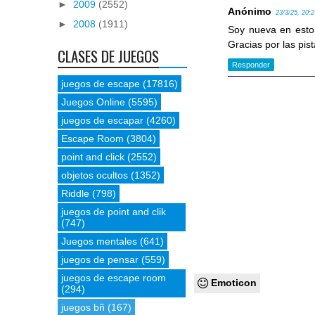
►
2009
(2552)
Anónimo
23/3/25, 20:
►
2008
(1911)
Soy nueva en esto 
Gracias por las pis
CLASES DE JUEGOS
Responder
juegos de escape
(17816)
Juegos Online
(5595)
juegos de escapar
(4260)
Escape Room
(3804)
point and click
(2552)
objetos ocultos
(1352)
Riddle
(798)
juegos de point and clik
(747)
Juegos mentales
(641)
juegos de pensar
(559)
juegos de escape room
Emoticon
(294)
juegos bñ
(167)