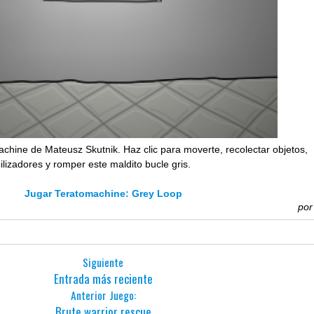
achine de Mateusz Skutnik. Haz clic para moverte, recolectar objetos,
bilizadores y romper este maldito bucle gris.
Jugar Teratomachine: Grey Loop
po
Siguiente
Entrada más reciente
Anterior Juego:
Brute warrior rescue