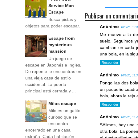
Service Man
Escape
Publicar un comentari
Busca pistas y
objetos para poder escapar.
Anónimo
10/3/25, 13:
Me muevo a la de
Escape from
suelo. Seguimos y
mysterious
cambian en cada j
mansion
una bola, en la sigu
Un juego de
Responder
escape en Japonés e Inglés.
De repente te encuentras en
Anónimo
10/3/25, 13:
una vieja casa de estilo
Pongo las dos bola
occidental. La puerta
un pequeño cuadrad
principal está cerrada y ...
bola, ahora la reja 
Milos escape
Responder
Milo es un gatito
Anónimo
curioso que se
10/3/25, 13:
encuentra
SAlimos, hay una 
encerrado en una casa
otra bola. La ponem
extraña. Cada habitación
el destornillador a