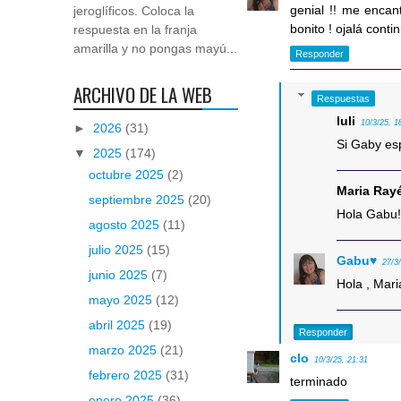
genial !! me encan
jeroglíficos. Coloca la
bonito ! ojalá conti
respuesta en la franja
amarilla y no pongas mayú...
Responder
ARCHIVO DE LA WEB
Respuestas
luli
10/3/25, 1
►
2026
(31)
Si Gaby es
▼
2025
(174)
octubre 2025
(2)
Maria Ray
septiembre 2025
(20)
Hola Gabu!
agosto 2025
(11)
julio 2025
(15)
Gabu♥
27/3
junio 2025
(7)
Hola , Mari
mayo 2025
(12)
abril 2025
(19)
Responder
marzo 2025
(21)
clo
10/3/25, 21:31
febrero 2025
(31)
terminado
enero 2025
(36)