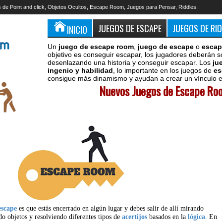
 de Point and click, Objetos Ocultos, Escape Room, Juegos para Pensar, Riddles.
JUEGOS DE ESCAPE
JUEGOS DE RI
INICIO
Un
juego de escape room
,
juego de escape
o
escap
objetivo es conseguir escapar, los jugadores deberán s
desenlazando una historia y conseguir escapar. Los
ju
ingenio y habilidad
, lo importante en los juegos de
es
consigue más dinamismo y ayudan a crear un vínculo en
Nuevos Juegos de Escape Roo
escape
es que estás encerrado en algún lugar y debes salir de allí mirando
do objetos y resolviendo diferentes tipos de
acertijos
basados en la
lógica
. En