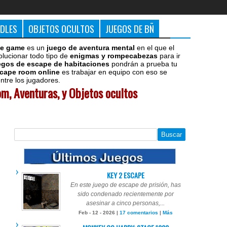
DDLES
OBJETOS OCULTOS
JUEGOS DE BÑ
e game
es un
juego de aventura mental
en el que el
olucionar todo tipo de
enigmas y rompecabezas
para ir
egos de escape de habitaciones
pondrán a prueba tu
cape room online
es trabajar en equipo con eso se
tre los jugadores.
m, Aventuras, y Objetos ocultos
KEY 2 ESCAPE
En este juego de escape de prisión, has
sido condenado recientemente por
asesinar a cinco personas,...
Feb - 12 - 2026 |
17 comentarios
|
Más