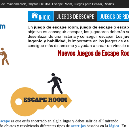
 de Point and click, Objetos Ocultos, Escape Room, Juegos para Pensar, Riddles.
JUEGOS DE ESCAPE
JUEGOS DE RI
INICIO
Un
juego de escape room
,
juego de escape
o
escap
objetivo es conseguir escapar, los jugadores deberán s
desenlazando una historia y conseguir escapar. Los
ju
ingenio y habilidad
, lo importante en los juegos de
es
consigue más dinamismo y ayudan a crear un vínculo en
Nuevos Juegos de Escape Roo
escape
es que estás encerrado en algún lugar y debes salir de allí mirando
do objetos y resolviendo diferentes tipos de
acertijos
basados en la
lógica
. En