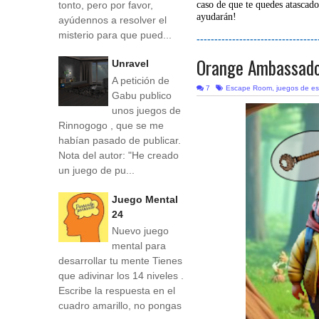
tonto, pero por favor,
caso de que te quedes atascado
ayudarán!
ayúdennos a resolver el
misterio para que pued...
----------------------------------
Orange Ambassado
Unravel
A petición de
7
Escape Room
,
juegos de e
Gabu publico
unos juegos de
Rinnogogo , que se me
habían pasado de publicar.
Nota del autor: "He creado
un juego de pu...
Juego Mental
24
Nuevo juego
mental para
desarrollar tu mente Tienes
que adivinar los 14 niveles .
Escribe la respuesta en el
cuadro amarillo, no pongas