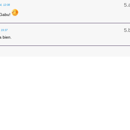
24, 12:08
 Gabu!
, 19:37
a bien.