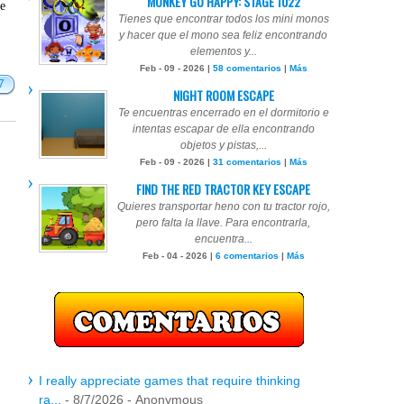
MONKEY GO HAPPY: STAGE 1022
te
Tienes que encontrar todos los mini monos
y hacer que el mono sea feliz encontrando
elementos y...
Feb - 09 - 2026 |
58 comentarios
|
Más
7
NIGHT ROOM ESCAPE
Te encuentras encerrado en el dormitorio e
intentas escapar de ella encontrando
objetos y pistas,...
Feb - 09 - 2026 |
31 comentarios
|
Más
FIND THE RED TRACTOR KEY ESCAPE
Quieres transportar heno con tu tractor rojo,
pero falta la llave. Para encontrarla,
encuentra...
Feb - 04 - 2026 |
6 comentarios
|
Más
I really appreciate games that require thinking
ra...
- 8/7/2026
- Anonymous