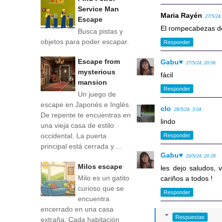
Service Man
Maria Rayén
27/5/24
Escape
El rompecabezas de 
Busca pistas y
objetos para poder escapar.
Responder
Escape from
Gabu♥
27/5/24, 20:06
mysterious
fácil
mansion
Responder
Un juego de
escape en Japonés e Inglés.
clo
28/5/24, 3:04
De repente te encuentras en
lindo
una vieja casa de estilo
occidental. La puerta
Responder
principal está cerrada y ...
Gabu♥
29/5/24, 20:28
Milos escape
les dejo saludos,
Milo es un gatito
cariños a todos !
curioso que se
Responder
encuentra
encerrado en una casa
Respuestas
extraña. Cada habitación