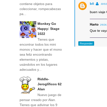
bñ
contiene objetos para
30/5/
coleccionar, rompecabezas
buen viaje
pa...
Monkey Go
Harto
2/6/24
Happy: Stage
Que te vay
1022
Tienes que
Responder
encontrar todos los mini
monos y hacer que el mono
sea feliz encontrando
elementos y pistas,
usándolos en los lugares
adecuados y...
Riddle-
Jeroglíficos 62
Alan
Nuevo juego de
pensar creado por Alan.
Tienes que adivinar los 9