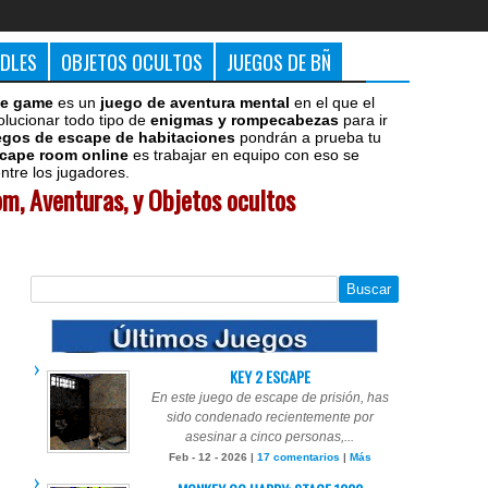
DDLES
OBJETOS OCULTOS
JUEGOS DE BÑ
e game
es un
juego de aventura mental
en el que el
olucionar todo tipo de
enigmas y rompecabezas
para ir
egos de escape de habitaciones
pondrán a prueba tu
cape room online
es trabajar en equipo con eso se
tre los jugadores.
m, Aventuras, y Objetos ocultos
KEY 2 ESCAPE
En este juego de escape de prisión, has
sido condenado recientemente por
asesinar a cinco personas,...
Feb - 12 - 2026 |
17 comentarios
|
Más