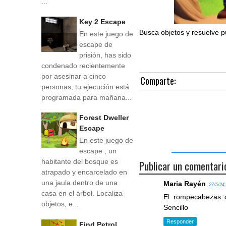
...
Key 2 Escape
Busca objetos y resuelve p
En este juego de
escape de
prisión, has sido
condenado recientemente
por asesinar a cinco
Comparte:
personas, tu ejecución está
programada para mañana...
Forest Dweller
Escape
En este juego de
escape , un
habitante del bosque es
Publicar un comentari
atrapado y encarcelado en
una jaula dentro de una
Maria Rayén
27/5/24
casa en el árbol. Localiza
El rompecabezas d
objetos, e...
Sencillo
Responder
Find Petrol