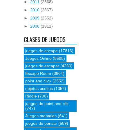
►
2011
(2868)
►
2010
(2867)
►
2009
(2552)
►
2008
(1911)
CLASES DE JUEGOS
juegos de escape
(17816)
Juegos Online
(5595)
juegos de escapar
(4260)
Escape Room
(3804)
point and click
(2552)
objetos ocultos
(1352)
Riddle
(798)
juegos de point and clik
(747)
Juegos mentales
(641)
juegos de pensar
(559)