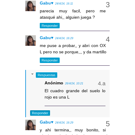
Gabu♥
24/4/24, 16:11
parecia muy facil, pero me
atasqué ahi,, alguien juega ?
Responder
Gabu♥
24/4/24, 16:29
me puse a probar,, y abri con OX
L pero no se porque,,, y da martillo
Responder
Respuestas
Anónimo
26/4/24, 10:21
El cuadro grande del suelo lo
rojo es una L
Responder
Gabu♥
24/4/24, 16:29
y ahi termina,, muy bonito, si