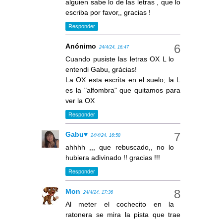
alguien sabe lo de las letras , que lo
escriba por favor,, gracias !
Responder
Anónimo
24/4/24, 16:47
Cuando pusiste las letras OX L lo
entendi Gabu, grácias!
La OX esta escrita en el suelo; la L
es la "alfombra" que quitamos para
ver la OX
Responder
Gabu♥
24/4/24, 16:58
ahhhh ,,, que rebuscado,, no lo
hubiera adivinado !! gracias !!!
Responder
Mon
24/4/24, 17:36
Al meter el cochecito en la
ratonera se mira la pista que trae