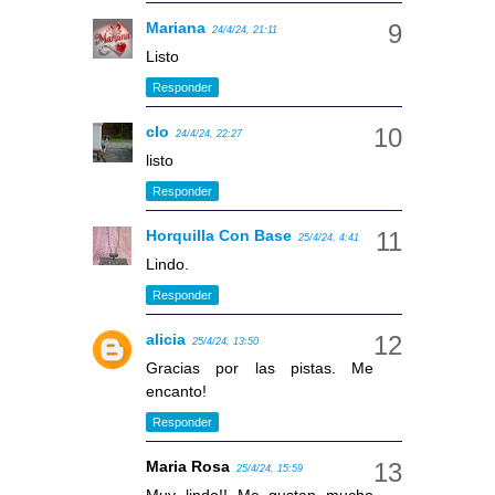
Mariana
24/4/24, 21:11
Listo
Responder
clo
24/4/24, 22:27
listo
Responder
Horquilla Con Base
25/4/24, 4:41
Lindo.
Responder
alicia
25/4/24, 13:50
Gracias por las pistas. Me
encanto!
Responder
Maria Rosa
25/4/24, 15:59