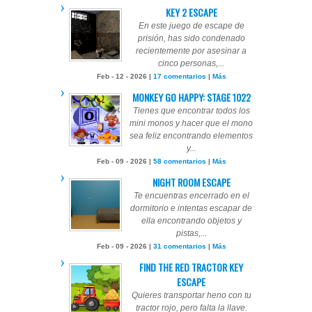
KEY 2 ESCAPE
En este juego de escape de
prisión, has sido condenado
recientemente por asesinar a
cinco personas,...
Feb - 12 - 2026 |
17 comentarios
|
Más
MONKEY GO HAPPY: STAGE 1022
Tienes que encontrar todos los
mini monos y hacer que el mono
sea feliz encontrando elementos
y...
Feb - 09 - 2026 |
58 comentarios
|
Más
NIGHT ROOM ESCAPE
Te encuentras encerrado en el
dormitorio e intentas escapar de
ella encontrando objetos y
pistas,...
Feb - 09 - 2026 |
31 comentarios
|
Más
FIND THE RED TRACTOR KEY
ESCAPE
Quieres transportar heno con tu
tractor rojo, pero falta la llave.