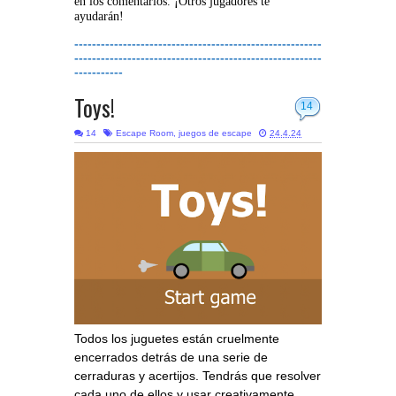
en los comentarios. ¡Otros jugadores te
ayudarán!
--------------------------------------------------------
--------------------------------------------------------
-----------
Toys!
14
14
Escape Room
,
juegos de escape
24.4.24
Todos los juguetes están cruelmente
encerrados detrás de una serie de
cerraduras y acertijos. Tendrás que resolver
cada uno de ellos y usar creativamente