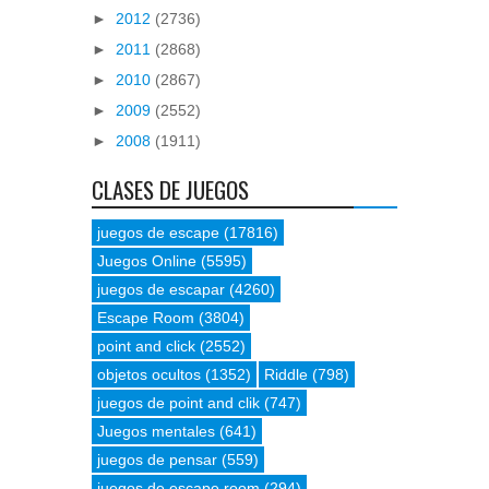
►
2012
(2736)
►
2011
(2868)
►
2010
(2867)
►
2009
(2552)
►
2008
(1911)
CLASES DE JUEGOS
juegos de escape
(17816)
Juegos Online
(5595)
juegos de escapar
(4260)
Escape Room
(3804)
point and click
(2552)
objetos ocultos
(1352)
Riddle
(798)
juegos de point and clik
(747)
Juegos mentales
(641)
juegos de pensar
(559)
juegos de escape room
(294)