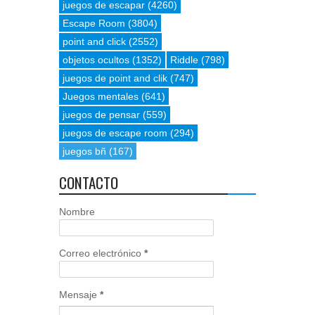
juegos de escapar
(4260)
Escape Room
(3804)
point and click
(2552)
objetos ocultos
(1352)
Riddle
(798)
juegos de point and clik
(747)
Juegos mentales
(641)
juegos de pensar
(559)
juegos de escape room
(294)
juegos bñ
(167)
CONTACTO
Nombre
Correo electrónico
*
Mensaje
*