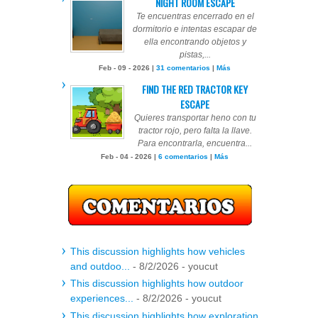
NIGHT ROOM ESCAPE
Te encuentras encerrado en el
dormitorio e intentas escapar de
ella encontrando objetos y
pistas,...
Feb - 09 - 2026 |
31 comentarios
|
Más
FIND THE RED TRACTOR KEY
ESCAPE
Quieres transportar heno con tu
tractor rojo, pero falta la llave.
Para encontrarla, encuentra...
Feb - 04 - 2026 |
6 comentarios
|
Más
This discussion highlights how vehicles
and outdoo...
- 8/2/2026
- youcut
This discussion highlights how outdoor
experiences...
- 8/2/2026
- youcut
This discussion highlights how exploration