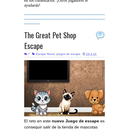
en los comentarios. ¡Otros jugadores te
ayudarán!
--------------------------------------------------------
--------------------------------------------------------
-----------
The Great Pet Shop
7
Escape
7
Escape Room
,
juegos de escape
24.4.24
El reto en este
nuevo Juego de escape
es
conseguir salir de la tienda de mascotas