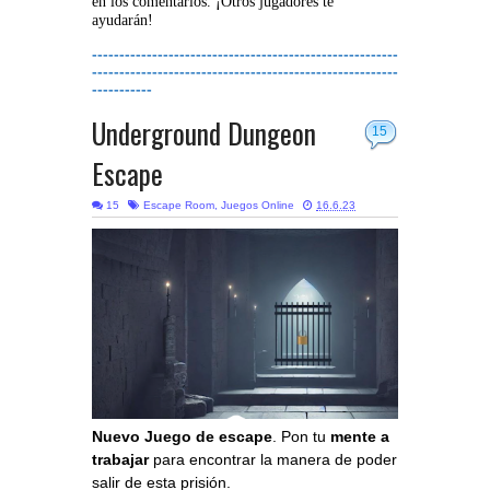
en los comentarios. ¡Otros jugadores te
ayudarán!
--------------------------------------------------------
--------------------------------------------------------
-----------
Underground Dungeon
15
Escape
15
Escape Room
,
Juegos Online
16.6.23
Nuevo Juego de escape
. Pon tu
mente a
trabajar
para encontrar la manera de poder
salir de esta prisión.