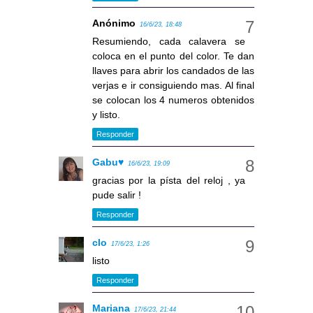
Anónimo
16/6/23, 18:48
Resumiendo, cada calavera se
coloca en el punto del color. Te dan
llaves para abrir los candados de las
verjas e ir consiguiendo mas. Al final
se colocan los 4 numeros obtenidos
y listo.
Responder
Gabu♥
16/6/23, 19:09
gracias por la písta del reloj , ya
pude salir !
Responder
clo
17/6/23, 1:26
listo
Responder
Mariana
17/6/23, 21:44