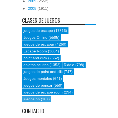
►
2009
(2552)
►
2008
(1911)
CLASES DE JUEGOS
juegos de escape
(17816)
Juegos Online
(5595)
juegos de escapar
(4260)
Escape Room
(3804)
point and click
(2552)
objetos ocultos
(1352)
Riddle
(798)
juegos de point and clik
(747)
Juegos mentales
(641)
juegos de pensar
(559)
juegos de escape room
(294)
juegos bñ
(167)
CONTACTO