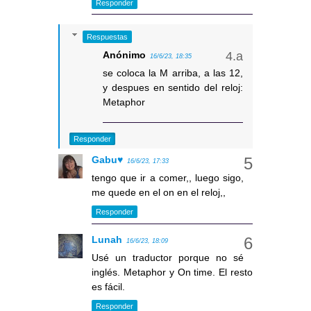
Responder
Respuestas
Anónimo
16/6/23, 18:35
se coloca la M arriba, a las 12,
y despues en sentido del reloj:
Metaphor
Responder
Gabu♥
16/6/23, 17:33
tengo que ir a comer,, luego sigo,
me quede en el on en el reloj,,
Responder
Lunah
16/6/23, 18:09
Usé un traductor porque no sé
inglés. Metaphor y On time. El resto
es fácil.
Responder