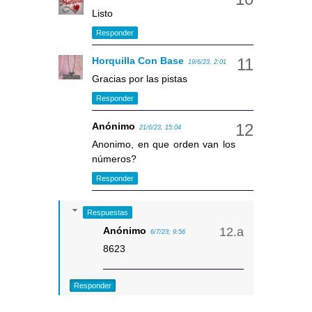
Listo
Responder
Horquilla Con Base
19/6/23, 2:01
Gracias por las pistas
Responder
Anónimo
21/6/23, 15:04
Anonimo, en que orden van los
números?
Responder
Respuestas
Anónimo
6/7/23, 9:56
8623
Responder