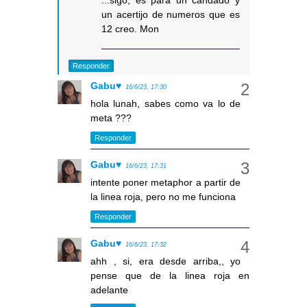
...sigo, es para un candado y
un acertijo de numeros que es
12 creo. Mon
Responder
Gabu♥
16/6/23, 17:30
hola lunah, sabes como va lo de
meta ???
Responder
Gabu♥
16/6/23, 17:31
intente poner metaphor a partir de
la linea roja, pero no me funciona
Responder
Gabu♥
16/6/23, 17:32
ahh , si, era desde arriba,, yo
pense que de la linea roja en
adelante