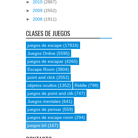
►
2010
(2867)
►
2009
(2552)
►
2008
(1911)
CLASES DE JUEGOS
juegos de escape
(17816)
Juegos Online
(5595)
juegos de escapar
(4260)
Escape Room
(3804)
point and click
(2552)
objetos ocultos
(1352)
Riddle
(798)
juegos de point and clik
(747)
Juegos mentales
(641)
juegos de pensar
(559)
juegos de escape room
(294)
juegos bñ
(167)