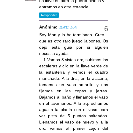
La llave es para la puerta blanca y
entramos en otra estancia
Responder
Anónimo
19/6/23, 14:44
Soy Mon y lo he terminado. Creo
que es otro raro juego jajpones. Os
dejo esta guia por si alguien
necesita ayuda.
…1-Vamos 3 vistas drc, subimos las
escaleras y clic en la llave verde de
la estantería y vemos el cuadro
manchado. A la drc., en la alacena,
tomamos un vaso amarillo y nos
fijamos en las copas y jarras.
Bajamos al baño y llenamos el vaso
en el lavamanos. A la izq. echamos
agua a la planta con el vaso para
ver pista de 5 puntos salteados.
Llenamos el vaso de nuevo y a la
drc. vamos al primer cajón del