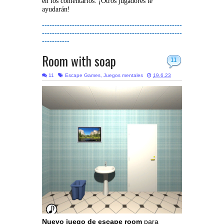
en los comentarios. ¡Otros jugadores te
ayudarán!
--------------------------------------------------------
--------------------------------------------------------
-----------
Room with soap
11
11
Escape Games
,
Juegos mentales
19.6.23
Nuevo juego de escape room
para