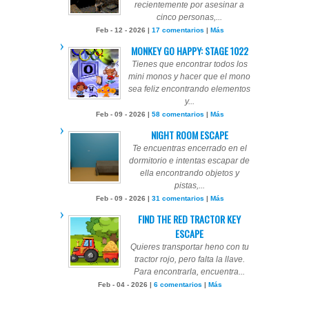
recientemente por asesinar a
cinco personas,...
Feb - 12 - 2026 |
17 comentarios
|
Más
MONKEY GO HAPPY: STAGE 1022
Tienes que encontrar todos los
mini monos y hacer que el mono
sea feliz encontrando elementos
y...
Feb - 09 - 2026 |
58 comentarios
|
Más
NIGHT ROOM ESCAPE
Te encuentras encerrado en el
dormitorio e intentas escapar de
ella encontrando objetos y
pistas,...
Feb - 09 - 2026 |
31 comentarios
|
Más
FIND THE RED TRACTOR KEY
ESCAPE
Quieres transportar heno con tu
tractor rojo, pero falta la llave.
Para encontrarla, encuentra...
Feb - 04 - 2026 |
6 comentarios
|
Más