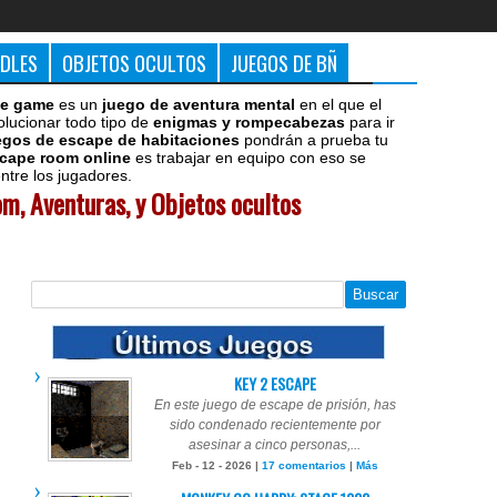
DDLES
OBJETOS OCULTOS
JUEGOS DE BÑ
e game
es un
juego de aventura mental
en el que el
olucionar todo tipo de
enigmas y rompecabezas
para ir
egos de escape de habitaciones
pondrán a prueba tu
cape room online
es trabajar en equipo con eso se
tre los jugadores.
m, Aventuras, y Objetos ocultos
KEY 2 ESCAPE
En este juego de escape de prisión, has
sido condenado recientemente por
asesinar a cinco personas,...
Feb - 12 - 2026 |
17 comentarios
|
Más