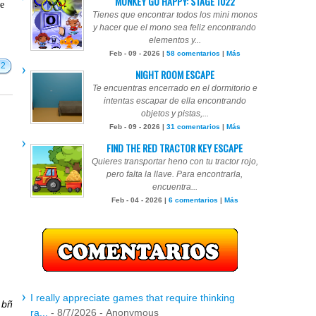
MONKEY GO HAPPY: STAGE 1022
te
Tienes que encontrar todos los mini monos
y hacer que el mono sea feliz encontrando
elementos y...
Feb - 09 - 2026 |
58 comentarios
|
Más
12
NIGHT ROOM ESCAPE
Te encuentras encerrado en el dormitorio e
intentas escapar de ella encontrando
objetos y pistas,...
Feb - 09 - 2026 |
31 comentarios
|
Más
FIND THE RED TRACTOR KEY ESCAPE
Quieres transportar heno con tu tractor rojo,
pero falta la llave. Para encontrarla,
encuentra...
Feb - 04 - 2026 |
6 comentarios
|
Más
I really appreciate games that require thinking
r
bñ
ra...
- 8/7/2026
- Anonymous