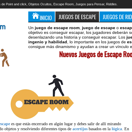
 de Point and click, Objetos Ocultos, Escape Room, Juegos para Pensar, Riddles.
JUEGOS DE ESCAPE
JUEGOS DE RI
INICIO
Un
juego de escape room
,
juego de escape
o
escap
objetivo es conseguir escapar, los jugadores deberán s
desenlazando una historia y conseguir escapar. Los
ju
ingenio y habilidad
, lo importante en los juegos de
es
consigue más dinamismo y ayudan a crear un vínculo en
Nuevos Juegos de Escape Roo
escape
es que estás encerrado en algún lugar y debes salir de allí mirando
do objetos y resolviendo diferentes tipos de
acertijos
basados en la
lógica
. En