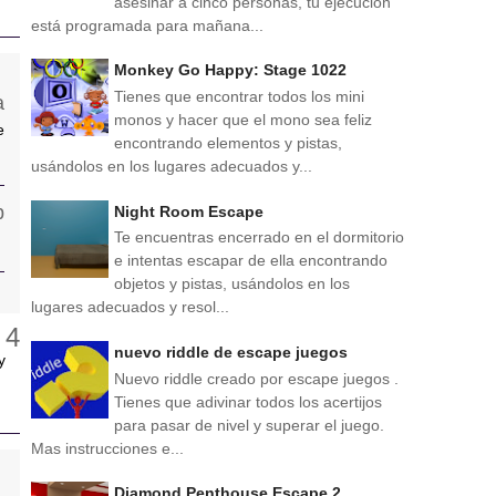
asesinar a cinco personas, tu ejecución
está programada para mañana...
Monkey Go Happy: Stage 1022
Tienes que encontrar todos los mini
monos y hacer que el mono sea feliz
e
encontrando elementos y pistas,
usándolos en los lugares adecuados y...
Night Room Escape
Te encuentras encerrado en el dormitorio
e intentas escapar de ella encontrando
objetos y pistas, usándolos en los
lugares adecuados y resol...
nuevo riddle de escape juegos
y
Nuevo riddle creado por escape juegos .
Tienes que adivinar todos los acertijos
para pasar de nivel y superar el juego.
Mas instrucciones e...
Diamond Penthouse Escape 2