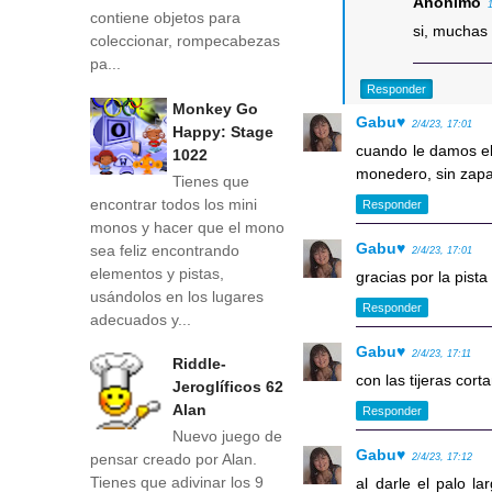
Anónimo
contiene objetos para
si, muchas
coleccionar, rompecabezas
pa...
Responder
Monkey Go
Gabu♥
2/4/23, 17:01
Happy: Stage
cuando le damos el 
1022
monedero, sin zapat
Tienes que
encontrar todos los mini
Responder
monos y hacer que el mono
Gabu♥
sea feliz encontrando
2/4/23, 17:01
elementos y pistas,
gracias por la pist
usándolos en los lugares
Responder
adecuados y...
Gabu♥
2/4/23, 17:11
Riddle-
con las tijeras cor
Jeroglíficos 62
Alan
Responder
Nuevo juego de
Gabu♥
pensar creado por Alan.
2/4/23, 17:12
Tienes que adivinar los 9
al darle el palo la