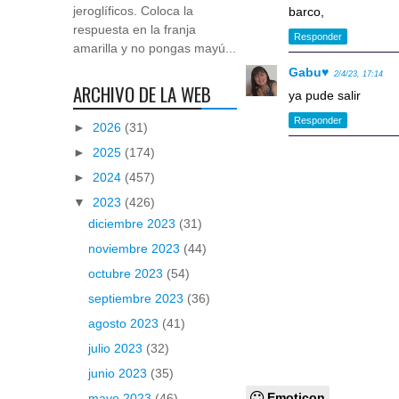
jeroglíficos. Coloca la
barco,
respuesta en la franja
Responder
amarilla y no pongas mayú...
Gabu♥
2/4/23, 17:14
ARCHIVO DE LA WEB
ya pude salir
Responder
►
2026
(31)
►
2025
(174)
►
2024
(457)
▼
2023
(426)
diciembre 2023
(31)
noviembre 2023
(44)
octubre 2023
(54)
septiembre 2023
(36)
agosto 2023
(41)
julio 2023
(32)
junio 2023
(35)
Emoticon
mayo 2023
(46)