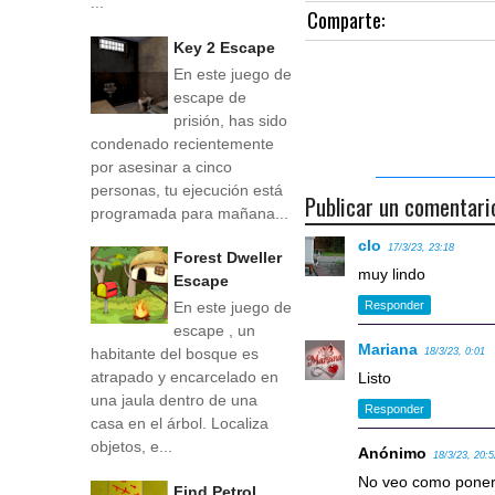
...
Comparte:
Key 2 Escape
En este juego de
escape de
prisión, has sido
condenado recientemente
por asesinar a cinco
personas, tu ejecución está
Publicar un comentari
programada para mañana...
clo
17/3/23, 23:18
Forest Dweller
muy lindo
Escape
En este juego de
Responder
escape , un
Mariana
habitante del bosque es
18/3/23, 0:01
atrapado y encarcelado en
Listo
una jaula dentro de una
Responder
casa en el árbol. Localiza
objetos, e...
Anónimo
18/3/23, 20:
No veo como poner 
Find Petrol