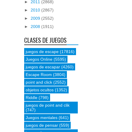
►
2011
(2868)
►
2010
(2867)
►
2009
(2552)
►
2008
(1911)
CLASES DE JUEGOS
juegos de escape
(17816)
Juegos Online
(5595)
juegos de escapar
(4260)
Escape Room
(3804)
point and click
(2552)
objetos ocultos
(1352)
Riddle
(798)
juegos de point and clik
(747)
Juegos mentales
(641)
juegos de pensar
(559)