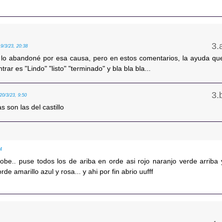
19/3/23, 20:38
 lo abandoné por esa causa, pero en estos comentarios, la ayuda qu
trar es "Lindo" "listo" "terminado" y bla bla bla...
20/3/23, 9:50
s son las del castillo
54
obe.. puse todos los de ariba en orde asi rojo naranjo verde arriba 
rde amarillo azul y rosa... y ahi por fin abrio uufff