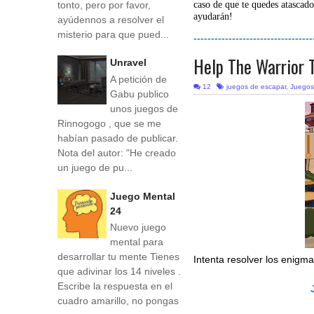
tonto, pero por favor,
caso de que te quedes atascado
ayudarán!
ayúdennos a resolver el
misterio para que pued...
----------------------------------
Help The Warrior T
Unravel
A petición de
12
juegos de escapar
,
Juegos
Gabu publico
unos juegos de
Rinnogogo , que se me
habían pasado de publicar.
Nota del autor: "He creado
un juego de pu...
Juego Mental
24
Nuevo juego
mental para
desarrollar tu mente Tienes
Intenta resolver los enigm
que adivinar los 14 niveles .
Escribe la respuesta en el
cuadro amarillo, no pongas