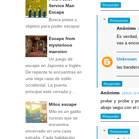
Service Man
Responder
Escape
Busca pistas y
Respuestas
objetos para poder escapar.
Anónimo
Es verdad,
Escape from
vas a encon
mysterious
mansion
Un juego de
Unknown
escape en Japonés e Inglés.
las bandera
De repente te encuentras en
una vieja casa de estilo
Responder
occidental. La puerta
principal está cerrada y ...
Anónimo
19/3/23, 21:
probe y probe y pr
Milos escape
abajo segui con el o
Milo es un gatito
Responder
curioso que se
encuentra
encerrado en una casa
Respuestas
extraña. Cada habitación