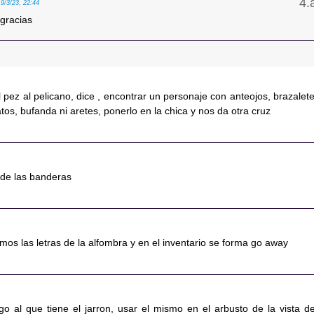
19/3/23, 22:44
 gracias
pez al pelicano, dice , encontrar un personaje con anteojos, brazalete
os, bufanda ni aretes, ponerlo en la chica y nos da otra cruz
a de las banderas
tamos las letras de la alfombra y en el inventario se forma go away
rgo al que tiene el jarron, usar el mismo en el arbusto de la vista de