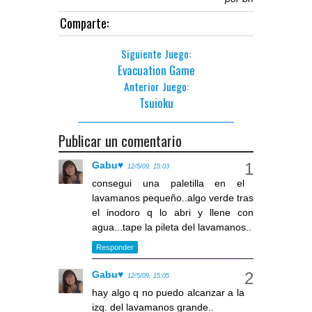
Comparte:
Siguiente Juego:
Evacuation Game
Anterior Juego:
Tsuioku
Publicar un comentario
Gabu♥
12/5/09, 15:03
consegui una paletilla en el
lavamanos pequeño..algo verde tras
el inodoro q lo abri y llene con
agua...tape la pileta del lavamanos..
Responder
Gabu♥
12/5/09, 15:05
hay algo q no puedo alcanzar a la
izq. del lavamanos grande..