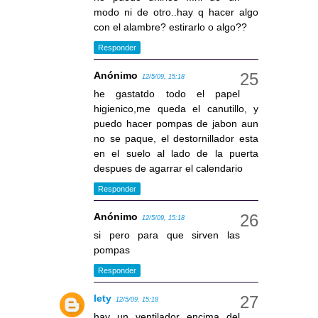
modo ni de otro..hay q hacer algo
con el alambre? estirarlo o algo??
Responder
Anónimo
12/5/09, 15:18
he gastatdo todo el papel
higienico,me queda el canutillo, y
puedo hacer pompas de jabon aun
no se paque, el destornillador esta
en el suelo al lado de la puerta
despues de agarrar el calendario
Responder
Anónimo
12/5/09, 15:18
si pero para que sirven las
pompas
Responder
lety
12/5/09, 15:18
hay un ventilador encima del