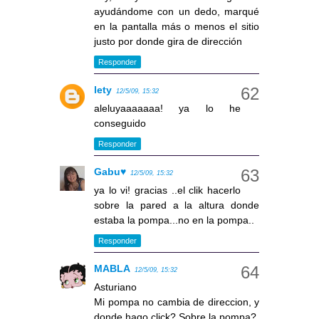
ayudándome con un dedo, marqué
en la pantalla más o menos el sitio
justo por donde gira de dirección
Responder
lety
12/5/09, 15:32
aleluyaaaaaaa! ya lo he
conseguido
Responder
Gabu♥
12/5/09, 15:32
ya lo vi! gracias ..el clik hacerlo
sobre la pared a la altura donde
estaba la pompa...no en la pompa..
Responder
MABLA
12/5/09, 15:32
Asturiano
Mi pompa no cambia de direccion, y
donde hago click? Sobre la pompa?