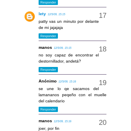
Responder
lety
12/5/09, 15:15
patty vas un minuto por delante
de mi jajajaja
Responder
manos
12/5/09, 15:15
no soy capaz de encontrar el
destornillador, andetá?
Responder
Anónimo
12/5/09, 15:16
se une lo qe sacamos del
lamananos peqeño con el muelle
del calendario
Responder
manos
12/5/09, 15:16
joer, por fin