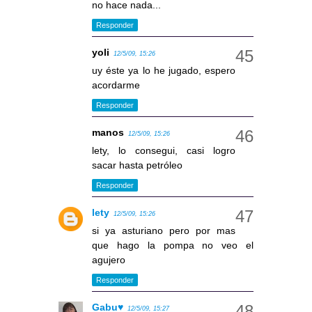
no hace nada...
Responder
yoli
12/5/09, 15:26
uy éste ya lo he jugado, espero
acordarme
Responder
manos
12/5/09, 15:26
lety, lo consegui, casi logro
sacar hasta petróleo
Responder
lety
12/5/09, 15:26
si ya asturiano pero por mas
que hago la pompa no veo el
agujero
Responder
Gabu♥
12/5/09, 15:27