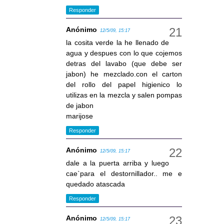
Responder
Anónimo
12/5/09, 15:17
la cosita verde la he llenado de
agua y despues con lo que cojemos
detras del lavabo (que debe ser
jabon) he mezclado.con el carton
del rollo del papel higienico lo
utilizas en la mezcla y salen pompas
de jabon
marijose
Responder
Anónimo
12/5/09, 15:17
dale a la puerta arriba y luego
cae`para el destornillador.. me e
quedado atascada
Responder
Anónimo
12/5/09, 15:17