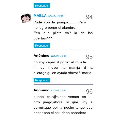
Responder
MABLA
12/5/09, 15:45
Pude con la pompa..........Pero
no logro poner el alambre......
Een que pileta va? la de las
puertas???
Responder
Anónimo
12/5/09, 15:46
no soy capaz d poner el muelle
ni de mover la manija d la
pileta¿alguien ayuda xfavor?..maria
Responder
Anónimo
12/5/09, 15:46
bueno chic@s,nos vemos en
otro juego,ahora si que voy a
dormir,que por la noche tengo que
hacer pan,el asturiano panadero