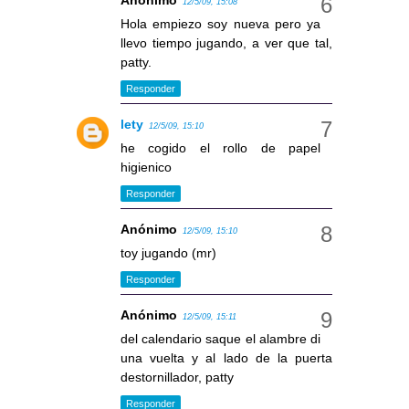
Anónimo
12/5/09, 15:08
Hola empiezo soy nueva pero ya
llevo tiempo jugando, a ver que tal,
patty.
Responder
lety
12/5/09, 15:10
he cogido el rollo de papel
higienico
Responder
Anónimo
12/5/09, 15:10
toy jugando (mr)
Responder
Anónimo
12/5/09, 15:11
del calendario saque el alambre di
una vuelta y al lado de la puerta
destornillador, patty
Responder