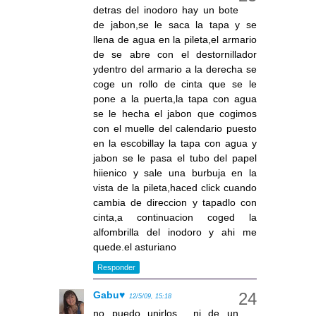
detras del inodoro hay un bote
de jabon,se le saca la tapa y se
llena de agua en la pileta,el armario
de se abre con el destornillador
ydentro del armario a la derecha se
coge un rollo de cinta que se le
pone a la puerta,la tapa con agua
se le hecha el jabon que cogimos
con el muelle del calendario puesto
en la escobillay la tapa con agua y
jabon se le pasa el tubo del papel
hiienico y sale una burbuja en la
vista de la pileta,haced click cuando
cambia de direccion y tapadlo con
cinta,a continuacion coged la
alfombrilla del inodoro y ahi me
quede.el asturiano
Responder
Gabu♥
12/5/09, 15:18
no puedo unirlos ...ni de un