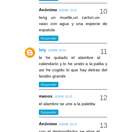
Anónimo
12/5/09, 15:12
teng un muelle,un carton,un
vaso con agua y una especie de
espatula
Responder
lety
12/5/09, 15:12
le he quitado el alambre al
calendario y lo he unido a la palita y
asi he cogido lo que hay detras del
lavabo grande
Responder
manos
12/5/09, 15:13
el alambre se une a la paletita
Responder
Anónimo
12/5/09, 15:13
con el destornillador se abre el