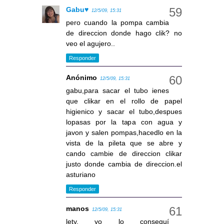
Gabu♥
12/5/09, 15:31
pero cuando la pompa cambia
de direccion donde hago clik? no
veo el agujero..
Responder
Anónimo
12/5/09, 15:31
gabu,para sacar el tubo ienes
que clikar en el rollo de papel
higienico y sacar el tubo,despues
lopasas por la tapa con agua y
javon y salen pompas,hacedlo en la
vista de la pileta que se abre y
cando cambie de direccion clikar
justo donde cambia de direccion.el
asturiano
Responder
manos
12/5/09, 15:31
lety, yo lo conseguí