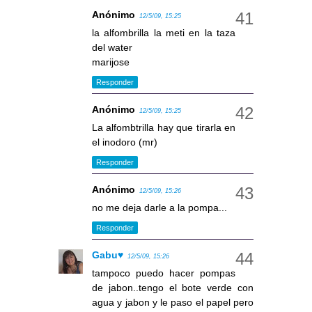
Anónimo
12/5/09, 15:25
la alfombrilla la meti en la taza
del water
marijose
Responder
Anónimo
12/5/09, 15:25
La alfombtrilla hay que tirarla en
el inodoro (mr)
Responder
Anónimo
12/5/09, 15:26
no me deja darle a la pompa...
Responder
Gabu♥
12/5/09, 15:26
tampoco puedo hacer pompas
de jabon..tengo el bote verde con
agua y jabon y le paso el papel pero