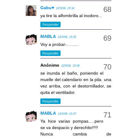
Gabu♥
12/5/09, 15:34
ya tire la alfombrilla al inodoro...
Responder
MABLA
12/5/09, 15:35
Voy a probar-..........
Responder
Anónimo
12/5/09, 15:36
se inunda el baño, poniendo el
muelle del calendario en la pila. una
vez arriba, con el destornillador, se
quita el ventilador.
Responder
MABLA
12/5/09, 15:37
Ya hice varias pompas.....pero
se va despacio y derechito!!!!!
Nunca cambia de