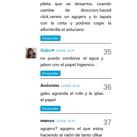
pileta que se desarma, cuando
cambie de direccion,haced
click,vereis un agujero y lo tapais
con la cinta y podreis coger la
alfombrilla.el asturiano
Responder
Gabu♥
12/5/09, 15:23
no puedo combinar el agua y
jabon con el papel higienico...
Responder
Anónimo
12/5/09, 15:24
gabu agranda el rollo y le qitas
el papel
Responder
manos
12/5/09, 15:25
agujero? agujero el que estoy
haciendo al ratón de tanto clikar