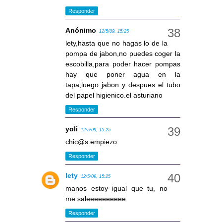
Responder
Anónimo
12/5/09, 15:25
lety,hasta que no hagas lo de la
pompa de jabon,no puedes coger la
escobilla,para poder hacer pompas
hay que poner agua en la
tapa,luego jabon y despues el tubo
del papel higienico.el asturiano
Responder
yoli
12/5/09, 15:25
chic@s empiezo
Responder
lety
12/5/09, 15:25
manos estoy igual que tu, no
me saleeeeeeeeee
Responder