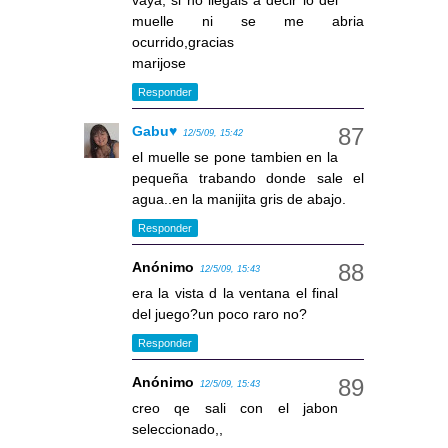
vaya, si no llegais a decir lo del
muelle ni se me abria
ocurrido,gracias
marijose
Responder
Gabu♥
12/5/09, 15:42
el muelle se pone tambien en la
pequeña trabando donde sale el
agua..en la manijita gris de abajo.
Responder
Anónimo
12/5/09, 15:43
era la vista d la ventana el final
del juego?un poco raro no?
Responder
Anónimo
12/5/09, 15:43
creo qe sali con el jabon
seleccionado,,