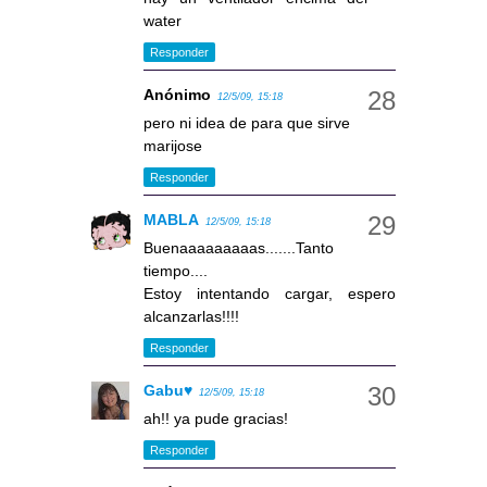
water
Responder
Anónimo
12/5/09, 15:18
pero ni idea de para que sirve
marijose
Responder
MABLA
12/5/09, 15:18
Buenaaaaaaaaas.......Tanto
tiempo....
Estoy intentando cargar, espero
alcanzarlas!!!!
Responder
Gabu♥
12/5/09, 15:18
ah!! ya pude gracias!
Responder