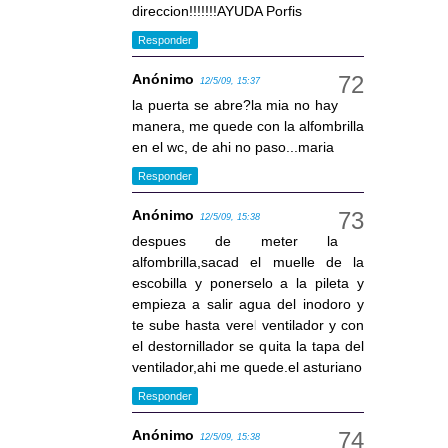
direccion!!!!!!!AYUDA Porfis
Responder
Anónimo
12/5/09, 15:37
la puerta se abre?la mia no hay
manera, me quede con la alfombrilla
en el wc, de ahi no paso...maria
Responder
Anónimo
12/5/09, 15:38
despues de meter la
alfombrilla,sacad el muelle de la
escobilla y ponerselo a la pileta y
empieza a salir agua del inodoro y
te sube hasta verel ventilador y con
el destornillador se quita la tapa del
ventilador,ahi me quede.el asturiano
Responder
Anónimo
12/5/09, 15:38