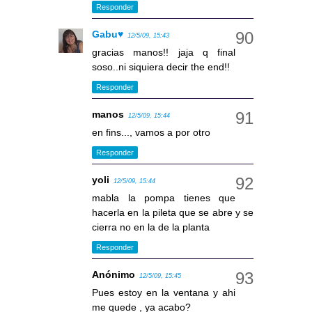
Responder
Gabu♥
12/5/09, 15:43
gracias manos!! jaja q final
soso..ni siquiera decir the end!!
Responder
manos
12/5/09, 15:44
en fins..., vamos a por otro
Responder
yoli
12/5/09, 15:44
mabla la pompa tienes que
hacerla en la pileta que se abre y se
cierra no en la de la planta
Responder
Anónimo
12/5/09, 15:45
Pues estoy en la ventana y ahi
me quede , ya acabo?