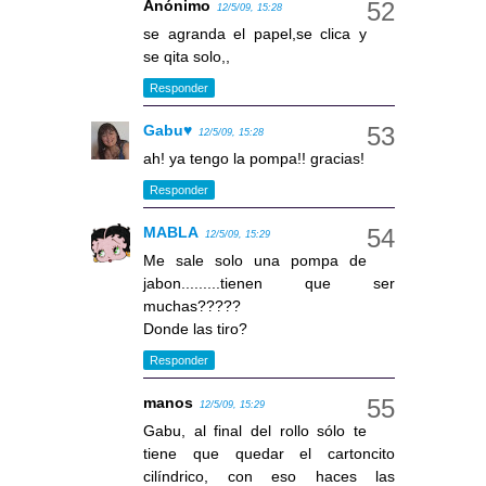
Anónimo
12/5/09, 15:28
se agranda el papel,se clica y
se qita solo,,
Responder
Gabu♥
12/5/09, 15:28
ah! ya tengo la pompa!! gracias!
Responder
MABLA
12/5/09, 15:29
Me sale solo una pompa de
jabon.........tienen que ser
muchas?????
Donde las tiro?
Responder
manos
12/5/09, 15:29
Gabu, al final del rollo sólo te
tiene que quedar el cartoncito
cilíndrico, con eso haces las