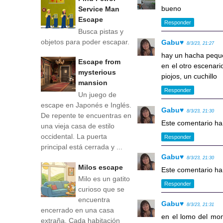
bueno
Service Man
Escape
Responder
Busca pistas y
objetos para poder escapar.
Gabu♥
8/3/23, 21:27
hay un hacha peque
Escape from
en el otro escenari
mysterious
piojos, un cuchillo
mansion
Responder
Un juego de
escape en Japonés e Inglés.
Gabu♥
8/3/23, 21:30
De repente te encuentras en
Este comentario ha 
una vieja casa de estilo
occidental. La puerta
Responder
principal está cerrada y ...
Gabu♥
8/3/23, 21:30
Milos escape
Este comentario ha 
Milo es un gatito
Responder
curioso que se
encuentra
Gabu♥
8/3/23, 21:31
encerrado en una casa
en el lomo del mono
extraña. Cada habitación