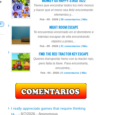
MONKEY GO HAPPY: STAGE 1022
te
Tienes que encontrar todos los mini monos
y hacer que el mono sea feliz encontrando
elementos y...
Feb - 09 - 2026 |
58 comentarios
|
Más
8
NIGHT ROOM ESCAPE
Te encuentras encerrado en el dormitorio e
intentas escapar de ella encontrando
objetos y pistas,...
Feb - 09 - 2026 |
31 comentarios
|
Más
FIND THE RED TRACTOR KEY ESCAPE
Quieres transportar heno con tu tractor rojo,
pero falta la llave. Para encontrarla,
encuentra...
Feb - 04 - 2026 |
6 comentarios
|
Más
I really appreciate games that require thinking
ra...
- 8/7/2026
- Anonymous