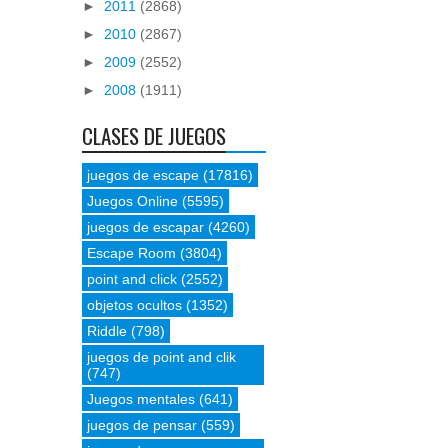
►
2011
(2868)
►
2010
(2867)
►
2009
(2552)
►
2008
(1911)
CLASES DE JUEGOS
juegos de escape
(17816)
Juegos Online
(5595)
juegos de escapar
(4260)
Escape Room
(3804)
point and click
(2552)
objetos ocultos
(1352)
Riddle
(798)
juegos de point and clik
(747)
Juegos mentales
(641)
juegos de pensar
(559)