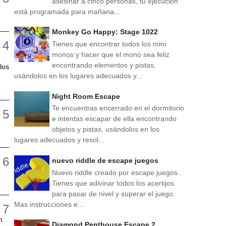
asesinar a cinco personas, tu ejecución
está programada para mañana...
Monkey Go Happy: Stage 1022
Tienes que encontrar todos los mini
monos y hacer que el mono sea feliz
encontrando elementos y pistas,
los
usándolos en los lugares adecuados y...
Night Room Escape
Te encuentras encerrado en el dormitorio
e intentas escapar de ella encontrando
objetos y pistas, usándolos en los
lugares adecuados y resol...
nuevo riddle de escape juegos
Nuevo riddle creado por escape juegos .
Tienes que adivinar todos los acertijos
para pasar de nivel y superar el juego.
Mas instrucciones e...
n
Diamond Penthouse Escape 2