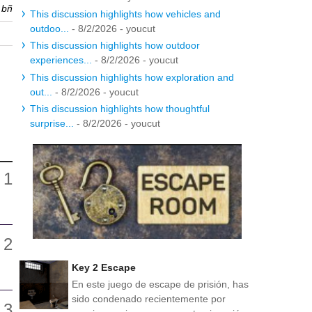
r
bñ
This discussion highlights how vehicles and
outdoo...
- 8/2/2026
- youcut
This discussion highlights how outdoor
experiences...
- 8/2/2026
- youcut
This discussion highlights how exploration and
out...
- 8/2/2026
- youcut
This discussion highlights how thoughtful
surprise...
- 8/2/2026
- youcut
Key 2 Escape
En este juego de escape de prisión, has
sido condenado recientemente por