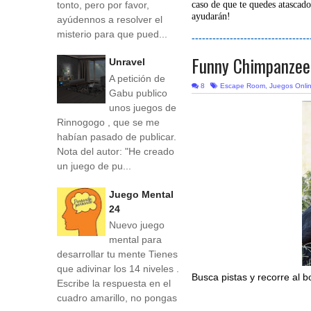
tonto, pero por favor,
caso de que te quedes atascado
ayudarán!
ayúdennos a resolver el
misterio para que pued...
----------------------------------
Funny Chimpanzee
Unravel
A petición de
8
Escape Room
,
Juegos Onli
Gabu publico
unos juegos de
Rinnogogo , que se me
habían pasado de publicar.
Nota del autor: "He creado
un juego de pu...
Juego Mental
24
Nuevo juego
mental para
desarrollar tu mente Tienes
que adivinar los 14 niveles .
Busca pistas y recorre al 
Escribe la respuesta en el
cuadro amarillo, no pongas