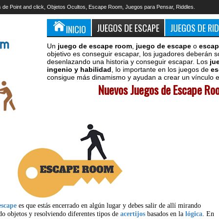
 de Point and click, Objetos Ocultos, Escape Room, Juegos para Pensar, Riddles.
JUEGOS DE ESCAPE
JUEGOS DE RI
INICIO
Un
juego de escape room
,
juego de escape
o
escap
objetivo es conseguir escapar, los jugadores deberán s
desenlazando una historia y conseguir escapar. Los
ju
ingenio y habilidad
, lo importante en los juegos de
es
consigue más dinamismo y ayudan a crear un vínculo en
Nuevos Juegos de Escape Roo
escape
es que estás encerrado en algún lugar y debes salir de allí mirando
do objetos y resolviendo diferentes tipos de
acertijos
basados en la
lógica
. En