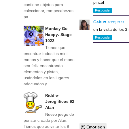
pincel
contiene objetos para
coleccionar, rompecabezas
Responder
pa...
Gabu♥
8/3/23, 21:35
Monkey Go
en la vista de los 3
Happy: Stage
Responder
1022
Tienes que
encontrar todos los mini
monos y hacer que el mono
sea feliz encontrando
elementos y pistas,
usándolos en los lugares
adecuados y...
Riddle-
Jeroglíficos 62
Alan
Nuevo juego de
pensar creado por Alan.
Tienes que adivinar los 9
Emoticon