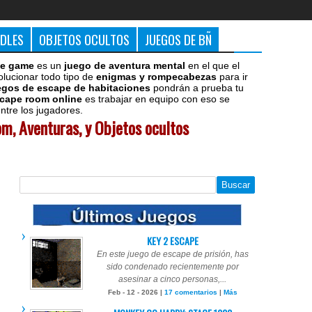
DDLES
OBJETOS OCULTOS
JUEGOS DE BÑ
e game
es un
juego de aventura mental
en el que el
olucionar todo tipo de
enigmas y rompecabezas
para ir
egos de escape de habitaciones
pondrán a prueba tu
cape room online
es trabajar en equipo con eso se
tre los jugadores.
m, Aventuras, y Objetos ocultos
KEY 2 ESCAPE
En este juego de escape de prisión, has
sido condenado recientemente por
asesinar a cinco personas,...
Feb - 12 - 2026 |
17 comentarios
|
Más