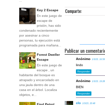
...
Comparte:
Key 2 Escape
En este juego de
escape de
prisión, has sido
condenado recientemente
por asesinar a cinco
personas, tu ejecución está
programada para mañana...
Publicar un comentari
Forest Dweller
Anónimo
Escape
1/3/23, 16:59
lindo
En este juego de
escape , un
Responder
habitante del bosque es
atrapado y encarcelado en
Anónimo
1/3/23, 19:28
una jaula dentro de una
BIEN
casa en el árbol. Localiza
Responder
objetos, e...
clo
1/3/23, 20:48
Find Petrol