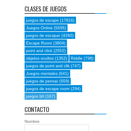
CLASES DE JUEGOS
juegos de escape
(17816)
Juegos Online
(5595)
juegos de escapar
(4260)
Escape Room
(3804)
point and click
(2552)
objetos ocultos
(1352)
Riddle
(798)
juegos de point and clik
(747)
Juegos mentales
(641)
juegos de pensar
(559)
juegos de escape room
(294)
juegos bñ
(167)
CONTACTO
Nombre