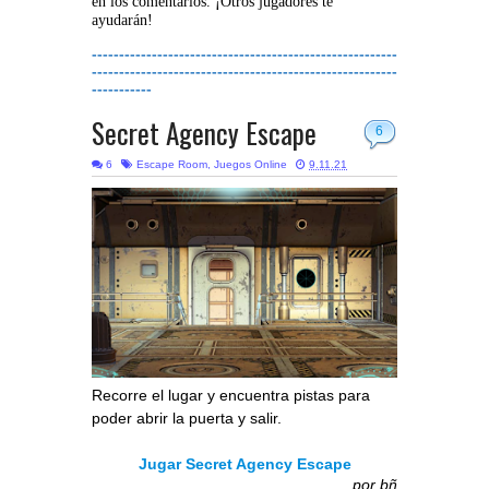
en los comentarios. ¡Otros jugadores te
ayudarán!
--------------------------------------------------------
--------------------------------------------------------
-----------
Secret Agency Escape
6
6
Escape Room
,
Juegos Online
9.11.21
Recorre el lugar y encuentra pistas para
poder abrir la puerta y salir.
Jugar Secret Agency Escape
por
bñ