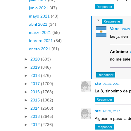
Responder
junio 2021
(47)
mayo 2021
(43)
Respuestas
abril 2021
(34)
Vane
9/11/21
marzo 2021
(55)
las ja ríen
febrero 2021
(54)
enero 2021
(61)
Anónimo
no me sale
►
2020
(693)
►
2019
(846)
Responder
►
2018
(876)
ste
►
2017
(1700)
9/11/21, 20:11
La 8, sinónimo de p
►
2016
(1763)
Responder
►
2015
(1982)
►
2014
(2508)
ste
9/11/21, 20:17
►
2013
(2645)
Alguienm pasó la de
►
2012
(2736)
Responder