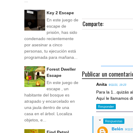
...
Key 2 Escape
En este juego de
Comparte:
escape de
prisión, has sido
condenado recientemente
por asesinar a cinco
personas, tu ejecución está
programada para mañana...
Forest Dweller
Publicar un comentari
Escape
En este juego de
Anita
9/11/21, 19:23
escape , un
Para la 1...quizás 
habitante del bosque es
Aquí le llamamos d
atrapado y encarcelado en
Responder
una jaula dentro de una
casa en el árbol. Localiza
objetos, e...
Respuestas
Belén
9/11/2
Find Petrol