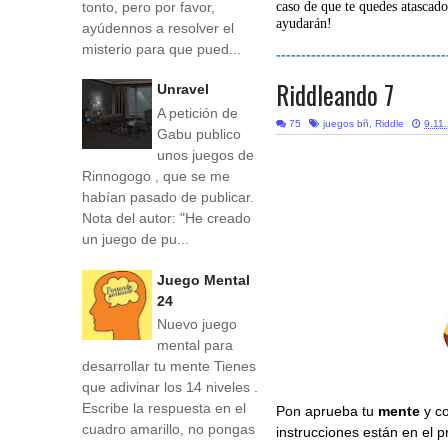
tonto, pero por favor,
caso de que te quedes atascado
ayudarán!
ayúdennos a resolver el
misterio para que pued...
----------------------------------
Riddleando 7
Unravel
A petición de
75
juegos bñ
,
Riddle
9.11
Gabu publico
unos juegos de
Rinnogogo , que se me
habían pasado de publicar.
Nota del autor: "He creado
un juego de pu...
Juego Mental
24
Nuevo juego
mental para
desarrollar tu mente Tienes
que adivinar los 14 niveles .
Escribe la respuesta en el
Pon aprueba tu
mente
y co
cuadro amarillo, no pongas
instrucciones están en el 