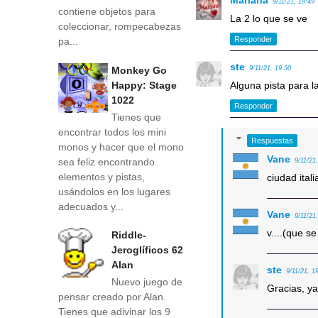
Mariana
9/11/21, 19:49
contiene objetos para
La 2 lo que se ve
coleccionar, rompecabezas
Responder
pa...
ste
Monkey Go
9/11/21, 19:50
Happy: Stage
Alguna pista para 
1022
Responder
Tienes que
encontrar todos los mini
Respuestas
monos y hacer que el mono
Vane
sea feliz encontrando
9/11/21
elementos y pistas,
ciudad ital
usándolos en los lugares
adecuados y...
Vane
9/11/21
v....(que s
Riddle-
Jeroglíficos 62
Alan
ste
9/11/21, 1
Nuevo juego de
Gracias, ya
pensar creado por Alan.
Tienes que adivinar los 9