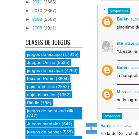
►
2011
(2868)
►
2010
(2867)
Respuestas
Belén
►
2009
(2552)
9/11/2
sinonimo d
►
2008
(1911)
CLASES DE JUEGOS
ste
9/11/21, 2
Ya está, la
juegos de escape
(17816)
Juegos Online
(5595)
Belén
9/11/2
juegos de escapar
(4260)
la banqueta
Escape Room
(3804)
point and click
(2552)
M
9/11/21, 21:
objetos ocultos
(1352)
no lo logro 
Riddle
(798)
juegos de point and clik
(747)
Responder
Juegos mentales
(641)
Vane
9/11/21, 20:20
juegos de pensar
(559)
En la del Sr. y el 