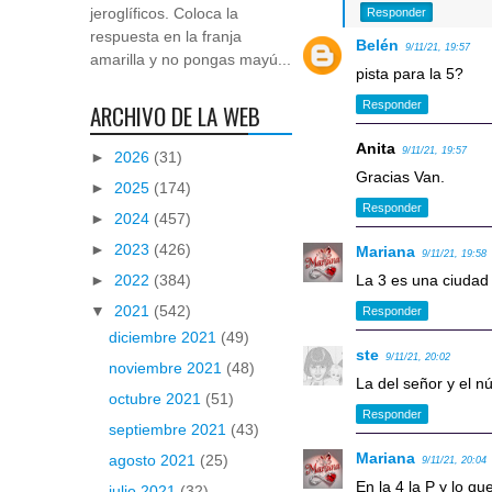
jeroglíficos. Coloca la
Responder
respuesta en la franja
Belén
9/11/21, 19:57
amarilla y no pongas mayú...
pista para la 5?
Responder
ARCHIVO DE LA WEB
Anita
9/11/21, 19:57
►
2026
(31)
Gracias Van.
►
2025
(174)
Responder
►
2024
(457)
►
2023
(426)
Mariana
9/11/21, 19:58
La 3 es una ciuda
►
2022
(384)
▼
2021
(542)
Responder
diciembre 2021
(49)
ste
9/11/21, 20:02
noviembre 2021
(48)
La del señor y el 
octubre 2021
(51)
Responder
septiembre 2021
(43)
Mariana
agosto 2021
(25)
9/11/21, 20:04
En la 4 la P y lo que
julio 2021
(32)