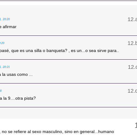
1, 20:20
e afirmar
0:20
 pasé, que es una silla o banqueta? , es un...o sea sirve para..
1, 20:21
 la usas como ...
58
a la 9....otra pista?
50, no se refiere al sexo masculino, sino en general...humano