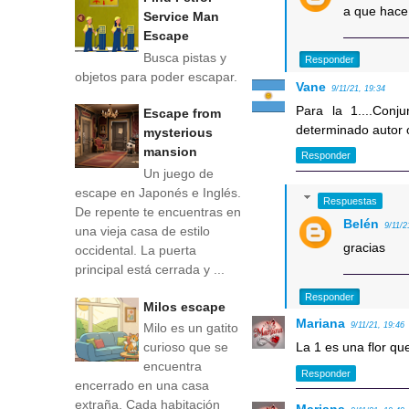
a que hace 
Service Man
Escape
Busca pistas y
Responder
objetos para poder escapar.
Vane
9/11/21, 19:34
Para la 1....Conj
Escape from
determinado autor 
mysterious
mansion
Responder
Un juego de
escape en Japonés e Inglés.
Respuestas
De repente te encuentras en
Belén
9/11/2
una vieja casa de estilo
gracias
occidental. La puerta
principal está cerrada y ...
Responder
Milos escape
Mariana
Milo es un gatito
9/11/21, 19:46
curioso que se
La 1 es una flor qu
encuentra
Responder
encerrado en una casa
extraña. Cada habitación