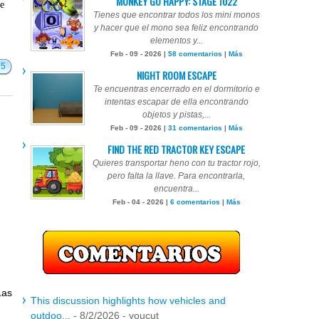
MONKEY GO HAPPY: STAGE 1022
te
Tienes que encontrar todos los mini monos
y hacer que el mono sea feliz encontrando
elementos y...
Feb - 09 - 2026 |
58 comentarios
|
Más
75
NIGHT ROOM ESCAPE
Te encuentras encerrado en el dormitorio e
intentas escapar de ella encontrando
objetos y pistas,...
Feb - 09 - 2026 |
31 comentarios
|
Más
FIND THE RED TRACTOR KEY ESCAPE
Quieres transportar heno con tu tractor rojo,
pero falta la llave. Para encontrarla,
encuentra...
Feb - 04 - 2026 |
6 comentarios
|
Más
Las
This discussion highlights how vehicles and
outdoo...
- 8/2/2026
- youcut