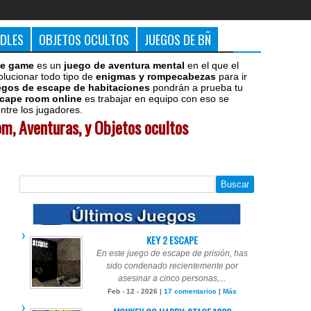
DDLES
OBJETOS OCULTOS
JUEGOS DE BÑ
e game
es un
juego de aventura mental
en el que el
olucionar todo tipo de
enigmas y rompecabezas
para ir
egos de escape de habitaciones
pondrán a prueba tu
cape room online
es trabajar en equipo con eso se
tre los jugadores.
m, Aventuras, y Objetos ocultos
KEY 2 ESCAPE
En este juego de escape de prisión, has
sido condenado recientemente por
asesinar a cinco personas,...
Feb - 12 - 2026 |
17 comentarios
|
Más