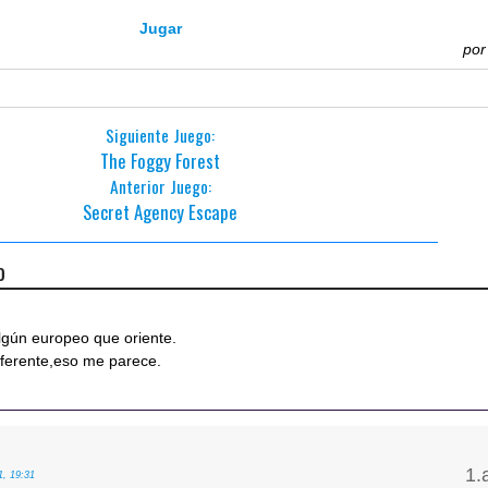
Jugar
po
Siguiente Juego:
The Foggy Forest
Anterior Juego:
Secret Agency Escape
o
algún europeo que oriente.
iferente,eso me parece.
1, 19:31