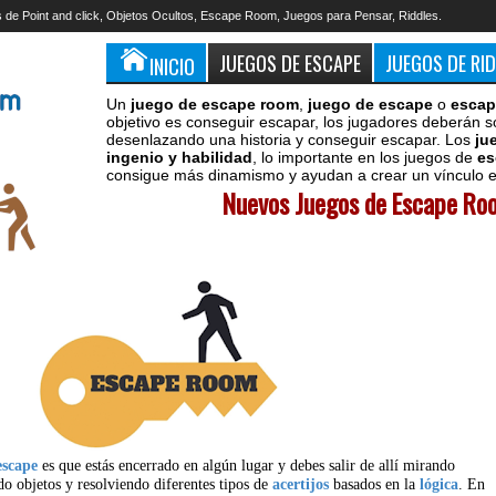
 de Point and click, Objetos Ocultos, Escape Room, Juegos para Pensar, Riddles.
JUEGOS DE ESCAPE
JUEGOS DE RI
INICIO
Un
juego de escape room
,
juego de escape
o
escap
objetivo es conseguir escapar, los jugadores deberán s
desenlazando una historia y conseguir escapar. Los
ju
ingenio y habilidad
, lo importante en los juegos de
es
consigue más dinamismo y ayudan a crear un vínculo en
Nuevos Juegos de Escape Roo
escape
es que estás encerrado en algún lugar y debes salir de allí mirando
do objetos y resolviendo diferentes tipos de
acertijos
basados en la
lógica
. En