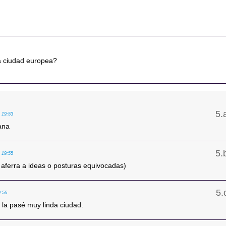
la ciudad europea?
, 19:53
iana
, 19:55
e aferra a ideas o posturas equivocadas)
9:56
 la pasé muy linda ciudad.