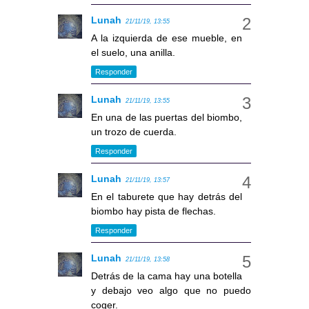
Lunah
21/11/19, 13:55
A la izquierda de ese mueble, en
el suelo, una anilla.
Responder
Lunah
21/11/19, 13:55
En una de las puertas del biombo,
un trozo de cuerda.
Responder
Lunah
21/11/19, 13:57
En el taburete que hay detrás del
biombo hay pista de flechas.
Responder
Lunah
21/11/19, 13:58
Detrás de la cama hay una botella
y debajo veo algo que no puedo
coger.