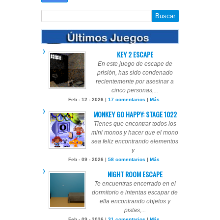
KEY 2 ESCAPE
En este juego de escape de
prisión, has sido condenado
recientemente por asesinar a
cinco personas,...
Feb - 12 - 2026 |
17 comentarios
|
Más
MONKEY GO HAPPY: STAGE 1022
Tienes que encontrar todos los
mini monos y hacer que el mono
sea feliz encontrando elementos
y...
Feb - 09 - 2026 |
58 comentarios
|
Más
NIGHT ROOM ESCAPE
Te encuentras encerrado en el
dormitorio e intentas escapar de
ella encontrando objetos y
pistas,...
Feb - 09 - 2026 |
31 comentarios
|
Más