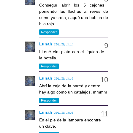
Conseguí abrir los 5 cajones
poniendo las flechas al revés de
como yo creía, saqué una bobina de
hilo rojo.
Responder
Lunah
21/11/19, 14:11
LLené elm plato con el líquido de
la botella.
Responder
Lunah
21/11/19, 14:16
Abrí la caja de la pared y dentro
hay algo como un catalejos, mmmm
Responder
Lunah
21/11/19, 14:28
En el pie de la lámpara encontré
un clave.