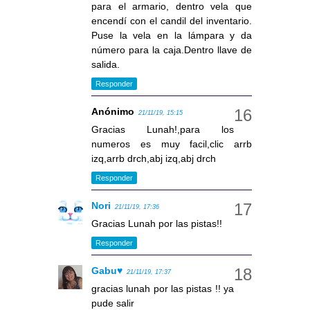
para el armario, dentro vela que
encendí con el candil del inventario.
Puse la vela en la lámpara y da
número para la caja.Dentro llave de
salida.
Responder
Anónimo
21/11/19, 15:15
Gracias Lunah!,para los
numeros es muy facil,clic arrb
izq,arrb drch,abj izq,abj drch
Responder
Nori
21/11/19, 17:36
Gracias Lunah por las pistas!!
Responder
Gabu♥
21/11/19, 17:37
gracias lunah por las pistas !! ya
pude salir