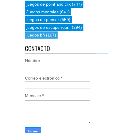
juegos de point and clik
(747)
Juegos mentales
(641)
juegos de pensar
(559)
juegos de escape room
(294)
juegos bñ
(167)
CONTACTO
Nombre
Correo electrónico
*
Mensaje
*