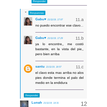
Responder
Respuestas
Gabu♥
21/11/19, 17:07
no puedo encontrar ese clavo...
Gabu♥
21/11/19, 17:29
ya lo encontre,, me costó
bastante, en la vista del pie,,
pero bien arriba
santu
21/11/19, 18:57
el clavo esta mas arriba no alos
pies donde termina el palo del
medio en la endidura
Responder
Lunah
21/11/19, 14:31