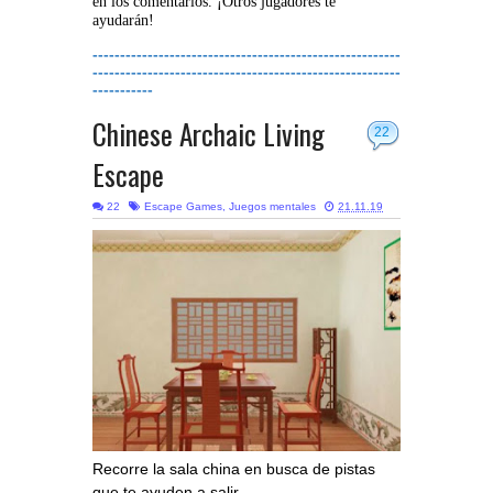
en los comentarios. ¡Otros jugadores te
ayudarán!
--------------------------------------------------------
--------------------------------------------------------
-----------
Chinese Archaic Living
22
Escape
22
Escape Games
,
Juegos mentales
21.11.19
Recorre la sala china en busca de pistas
que te ayuden a salir.