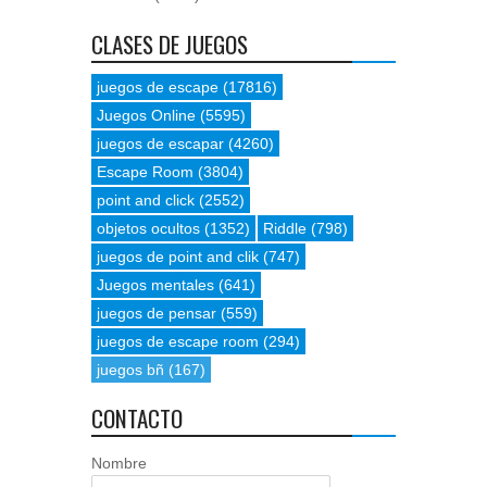
CLASES DE JUEGOS
juegos de escape
(17816)
Juegos Online
(5595)
juegos de escapar
(4260)
Escape Room
(3804)
point and click
(2552)
objetos ocultos
(1352)
Riddle
(798)
juegos de point and clik
(747)
Juegos mentales
(641)
juegos de pensar
(559)
juegos de escape room
(294)
juegos bñ
(167)
CONTACTO
Nombre