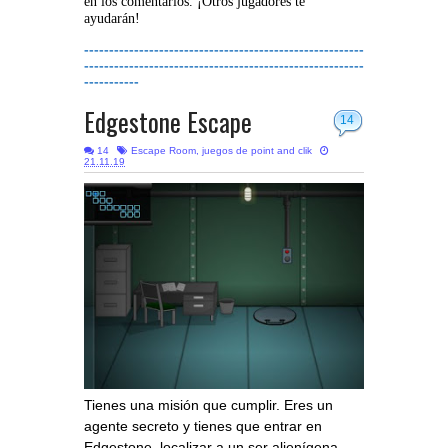
en los comentarios. ¡Otros jugadores te
ayudarán!
--------------------------------------------------------
--------------------------------------------------------
-----------
Edgestone Escape
14
14
Escape Room
,
juegos de point and clik
21.11.19
Tienes una misión que cumplir. Eres un
agente secreto y tienes que entrar en
Edgestone, localizar a un ser alienígena