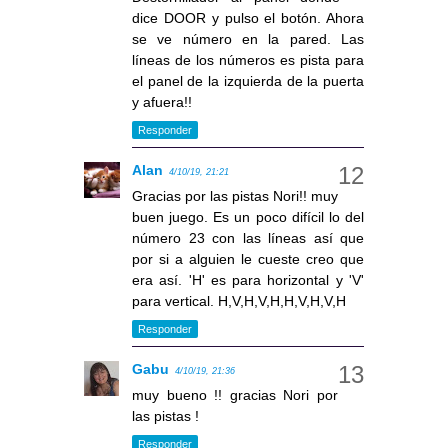
dice DOOR y pulso el botón. Ahora
se ve número en la pared. Las
líneas de los números es pista para
el panel de la izquierda de la puerta
y afuera!!
Responder
Alan
4/10/19, 21:21
Gracias por las pistas Nori!! muy
buen juego. Es un poco difícil lo del
número 23 con las líneas así que
por si a alguien le cueste creo que
era así. 'H' es para horizontal y 'V'
para vertical. H,V,H,V,H,H,V,H,V,H
Responder
Gabu
4/10/19, 21:36
muy bueno !! gracias Nori por
las pistas !
Responder