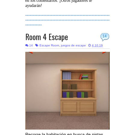
en los comentarios. ¡Otros jugadores te
ayudarán!
--------------------------------------------------------
--------------------------------------------------------
-----------
Room 4 Escape
14
14
Escape Room
,
juegos de escape
4.10.19
Recorre la habitación en busca de pistas