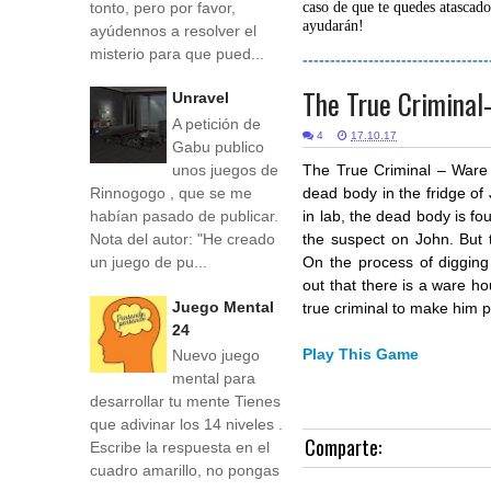
tonto, pero por favor,
caso de que te quedes atascado
ayudarán!
ayúdennos a resolver el
misterio para que pued...
----------------------------------
The True Crimina
Unravel
A petición de
4
17.10.17
Gabu publico
unos juegos de
The True Criminal – Ware
Rinnogogo , que se me
dead body in the fridge of
habían pasado de publicar.
in lab, the dead body is fou
Nota del autor: "He creado
the suspect on John. But 
un juego de pu...
On the process of digging
out that there is a ware ho
Juego Mental
true criminal to make him p
24
Play This Game
Nuevo juego
mental para
desarrollar tu mente Tienes
que adivinar los 14 niveles .
Comparte:
Escribe la respuesta en el
cuadro amarillo, no pongas