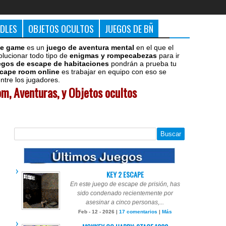
DDLES
OBJETOS OCULTOS
JUEGOS DE BÑ
e game
es un
juego de aventura mental
en el que el
olucionar todo tipo de
enigmas y rompecabezas
para ir
egos de escape de habitaciones
pondrán a prueba tu
cape room online
es trabajar en equipo con eso se
tre los jugadores.
m, Aventuras, y Objetos ocultos
KEY 2 ESCAPE
En este juego de escape de prisión, has
sido condenado recientemente por
asesinar a cinco personas,...
Feb - 12 - 2026 |
17 comentarios
|
Más