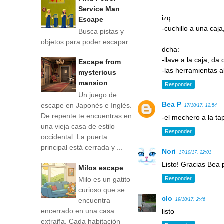
Service Man
izq:
Escape
-cuchillo a una caj
Busca pistas y
objetos para poder escapar.
dcha:
-llave a la caja, da 
Escape from
-las herramientas 
mysterious
mansion
Responder
Un juego de
Bea P
escape en Japonés e Inglés.
17/10/17, 12:54
De repente te encuentras en
-el mechero a la ta
una vieja casa de estilo
Responder
occidental. La puerta
principal está cerrada y ...
Nori
17/10/17, 22:01
Listo! Gracias Bea p
Milos escape
Responder
Milo es un gatito
curioso que se
clo
encuentra
19/10/17, 2:46
encerrado en una casa
listo
extraña. Cada habitación