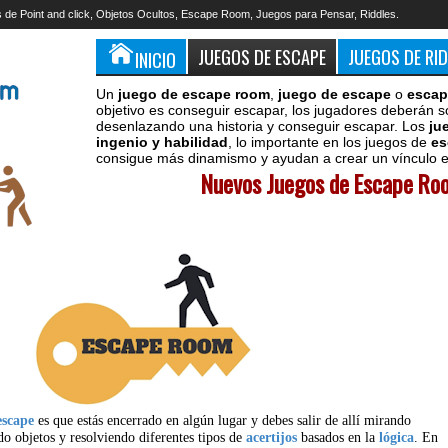
 de Point and click, Objetos Ocultos, Escape Room, Juegos para Pensar, Riddles.
JUEGOS DE ESCAPE
JUEGOS DE RI
INICIO
Un
juego de escape room
,
juego de escape
o
escap
objetivo es conseguir escapar, los jugadores deberán s
desenlazando una historia y conseguir escapar. Los
ju
ingenio y habilidad
, lo importante en los juegos de
es
consigue más dinamismo y ayudan a crear un vínculo en
Nuevos Juegos de Escape Roo
escape
es que estás encerrado en algún lugar y debes salir de allí mirando
do objetos y resolviendo diferentes tipos de
acertijos
basados en la
lógica
. En