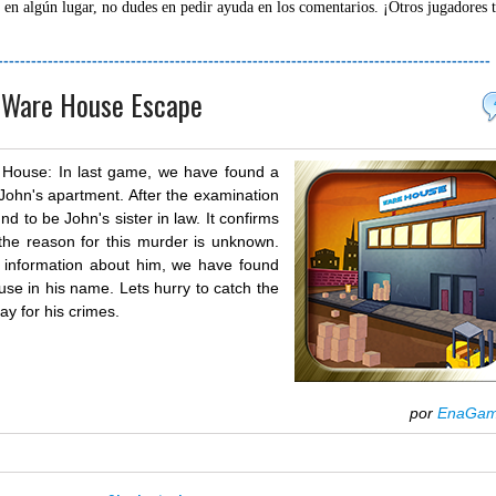
 en algún lugar, no dudes en pedir ayuda en los comentarios. ¡Otros jugadores 
-----------------------------------------------------------------------------------------
l-Ware House Escape
 House: In last game, we have found a
 John's apartment. After the examination
nd to be John's sister in law. It confirms
the reason for this murder is unknown.
 information about him, we have found
use in his name. Lets hurry to catch the
ay for his crimes.
por
EnaGa