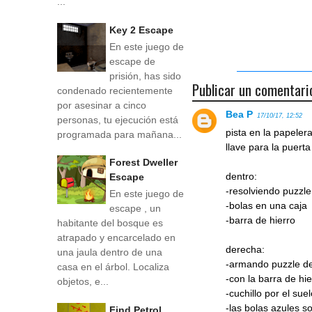
...
Key 2 Escape
En este juego de
escape de
prisión, has sido
Publicar un comentari
condenado recientemente
por asesinar a cinco
Bea P
17/10/17, 12:52
personas, tu ejecución está
pista en la papeler
programada para mañana...
llave para la puert
Forest Dweller
dentro:
Escape
-resolviendo puzzle
En este juego de
-bolas en una caja
escape , un
-barra de hierro
habitante del bosque es
atrapado y encarcelado en
derecha:
una jaula dentro de una
-armando puzzle de
casa en el árbol. Localiza
-con la barra de hi
objetos, e...
-cuchillo por el sue
-las bolas azules s
Find Petrol