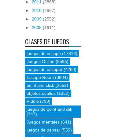
►
2011
(2868)
►
2010
(2867)
►
2009
(2552)
►
2008
(1911)
CLASES DE JUEGOS
juegos de escape
(17816)
Juegos Online
(5595)
juegos de escapar
(4260)
Escape Room
(3804)
point and click
(2552)
objetos ocultos
(1352)
Riddle
(798)
juegos de point and clik
(747)
Juegos mentales
(641)
juegos de pensar
(559)