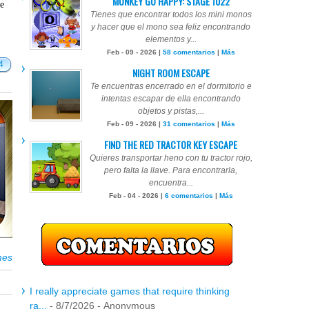
MONKEY GO HAPPY: STAGE 1022
te
Tienes que encontrar todos los mini monos
y hacer que el mono sea feliz encontrando
elementos y...
Feb - 09 - 2026 |
58 comentarios
|
Más
4
NIGHT ROOM ESCAPE
Te encuentras encerrado en el dormitorio e
intentas escapar de ella encontrando
objetos y pistas,...
Feb - 09 - 2026 |
31 comentarios
|
Más
FIND THE RED TRACTOR KEY ESCAPE
Quieres transportar heno con tu tractor rojo,
pero falta la llave. Para encontrarla,
encuentra...
Feb - 04 - 2026 |
6 comentarios
|
Más
mes
I really appreciate games that require thinking
ra...
- 8/7/2026
- Anonymous