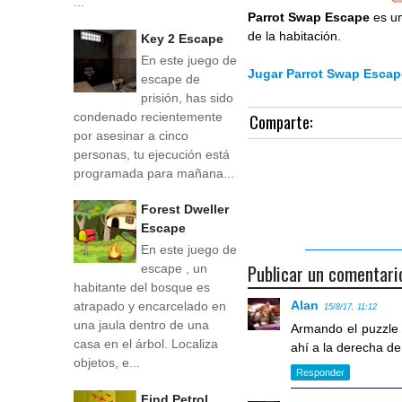
...
Parrot Swap Escape
es u
de la habitación.
Key 2 Escape
En este juego de
Jugar Parrot Swap Esca
escape de
prisión, has sido
condenado recientemente
Comparte:
por asesinar a cinco
personas, tu ejecución está
programada para mañana...
Forest Dweller
Escape
En este juego de
Publicar un comentari
escape , un
habitante del bosque es
Alan
atrapado y encarcelado en
15/8/17, 11:12
una jaula dentro de una
Armando el puzzle 
casa en el árbol. Localiza
ahí a la derecha de
objetos, e...
Responder
Find Petrol