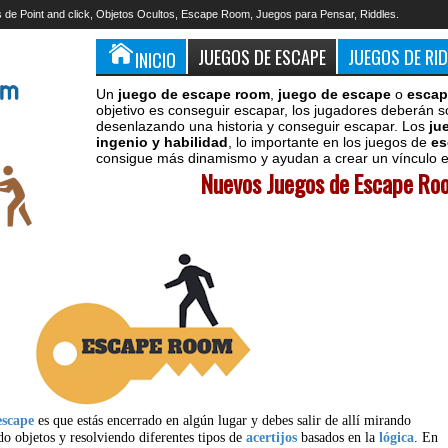
 de Point and click, Objetos Ocultos, Escape Room, Juegos para Pensar, Riddles.
JUEGOS DE ESCAPE
JUEGOS DE RI
INICIO
Un
juego de escape room
,
juego de escape
o
escap
objetivo es conseguir escapar, los jugadores deberán s
desenlazando una historia y conseguir escapar. Los
ju
ingenio y habilidad
, lo importante en los juegos de
es
consigue más dinamismo y ayudan a crear un vínculo en
Nuevos Juegos de Escape Roo
escape
es que estás encerrado en algún lugar y debes salir de allí mirando
do objetos y resolviendo diferentes tipos de
acertijos
basados en la
lógica
. En