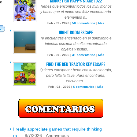
MONKEY GO HAPPY: STAGE 1022
te
Tienes que encontrar todos los mini monos
y hacer que el mono sea feliz encontrando
elementos y...
Feb - 09 - 2026 |
58 comentarios
|
Más
5
NIGHT ROOM ESCAPE
Te encuentras encerrado en el dormitorio e
intentas escapar de ella encontrando
objetos y pistas,...
Feb - 09 - 2026 |
31 comentarios
|
Más
FIND THE RED TRACTOR KEY ESCAPE
Quieres transportar heno con tu tractor rojo,
pero falta la llave. Para encontrarla,
encuentra...
Feb - 04 - 2026 |
6 comentarios
|
Más
I really appreciate games that require thinking
ra...
- 8/7/2026
- Anonymous