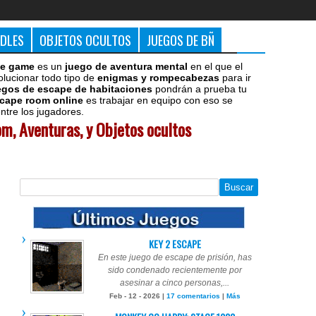
DDLES
OBJETOS OCULTOS
JUEGOS DE BÑ
e game
es un
juego de aventura mental
en el que el
olucionar todo tipo de
enigmas y rompecabezas
para ir
egos de escape de habitaciones
pondrán a prueba tu
cape room online
es trabajar en equipo con eso se
tre los jugadores.
m, Aventuras, y Objetos ocultos
KEY 2 ESCAPE
En este juego de escape de prisión, has
sido condenado recientemente por
asesinar a cinco personas,...
Feb - 12 - 2026 |
17 comentarios
|
Más