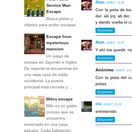
Alan
15/8/17, 11:18
Service Man
Con la pista de los
Escape
der, ab izq, ab der
Busca pistas y
y dando vuelta el c
objetos para poder escapar.
Responder
Escape from
Alan
mysterious
15/8/17, 11:29
mansion
Y ahí me quedé, no
Un juego de
Responder
escape en Japonés e Inglés.
De repente te encuentras en
Anónimo
15/8/17, 12:
una vieja casa de estilo
Con la pista del c
occidental. La puerta
pistas
principal está cerrada y ...
Responder
Milos escape
clo
16/8/17, 21:28
Milo es un gatito
entretenido
curioso que se
encuentra
Responder
encerrado en una casa
extraña. Cada habitación