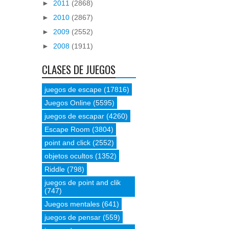
►
2011
(2868)
►
2010
(2867)
►
2009
(2552)
►
2008
(1911)
CLASES DE JUEGOS
juegos de escape
(17816)
Juegos Online
(5595)
juegos de escapar
(4260)
Escape Room
(3804)
point and click
(2552)
objetos ocultos
(1352)
Riddle
(798)
juegos de point and clik
(747)
Juegos mentales
(641)
juegos de pensar
(559)