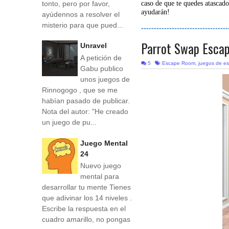
tonto, pero por favor,
caso de que te quedes atascado
ayudarán!
ayúdennos a resolver el
misterio para que pued...
----------------------------------
Parrot Swap Esca
Unravel
A petición de
5
Escape Room
,
juegos de e
Gabu publico
unos juegos de
Rinnogogo , que se me
habían pasado de publicar.
Nota del autor: "He creado
un juego de pu...
Juego Mental
24
Nuevo juego
mental para
desarrollar tu mente Tienes
que adivinar los 14 niveles .
Escribe la respuesta en el
cuadro amarillo, no pongas