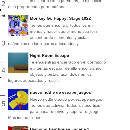
asesinar a cinco personas, tu ejecución
está programada para mañana...
r
red
Monkey Go Happy: Stage 1022
Tienes que encontrar todos los mini
monos y hacer que el mono sea feliz
encontrando elementos y pistas,
usándolos en los lugares adecuados y...
Night Room Escape
Te encuentras encerrado en el dormitorio
e intentas escapar de ella encontrando
objetos y pistas, usándolos en los
y
lugares adecuados y resol...
nuevo riddle de escape juegos
Nuevo riddle creado por escape juegos .
Tienes que adivinar todos los acertijos
para pasar de nivel y superar el juego.
Mas instrucciones e...
Diamond Penthouse Escape 2