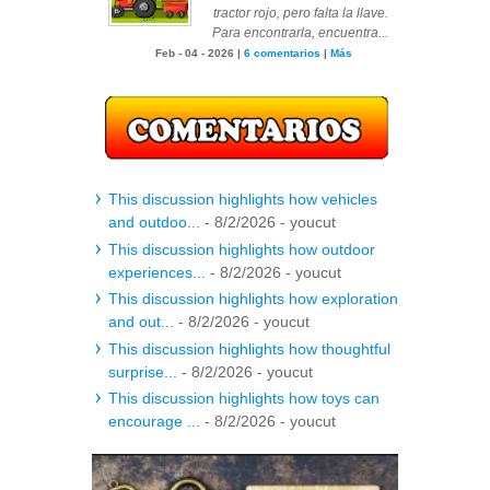
tractor rojo, pero falta la llave.
Para encontrarla, encuentra...
Feb - 04 - 2026 |
6 comentarios
|
Más
This discussion highlights how vehicles
and outdoo...
- 8/2/2026
- youcut
This discussion highlights how outdoor
experiences...
- 8/2/2026
- youcut
This discussion highlights how exploration
and out...
- 8/2/2026
- youcut
This discussion highlights how thoughtful
surprise...
- 8/2/2026
- youcut
This discussion highlights how toys can
encourage ...
- 8/2/2026
- youcut