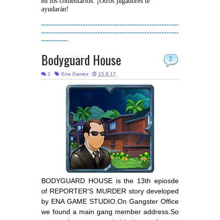
en los comentarios. ¡Otros jugadores te
ayudarán!
--------------------------------------------------------
--------------------------------------------------------
-----------
Bodyguard House
2
2
Ena Games
15.8.17
BODYGUARD HOUSE is the 13th epiosde
of REPORTER'S MURDER story developed
by ENA GAME STUDIO.On Gangster Office
we found a main gang member address.So