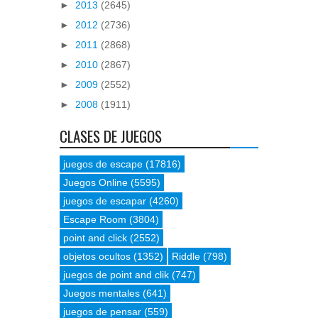
►
2013
(2645)
►
2012
(2736)
►
2011
(2868)
►
2010
(2867)
►
2009
(2552)
►
2008
(1911)
CLASES DE JUEGOS
juegos de escape
(17816)
Juegos Online
(5595)
juegos de escapar
(4260)
Escape Room
(3804)
point and click
(2552)
objetos ocultos
(1352)
Riddle
(798)
juegos de point and clik
(747)
Juegos mentales
(641)
juegos de pensar
(559)