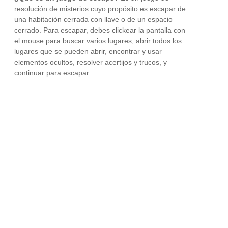
resolución de misterios cuyo propósito es escapar de
una habitación cerrada con llave o de un espacio
cerrado. Para escapar, debes clickear la pantalla con
el mouse para buscar varios lugares, abrir todos los
lugares que se pueden abrir, encontrar y usar
elementos ocultos, resolver acertijos y trucos, y
continuar para escapar