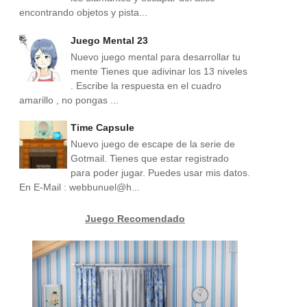
encontrando objetos y pista...
Juego Mental 23
Nuevo juego mental para desarrollar tu
mente Tienes que adivinar los 13 niveles
. Escribe la respuesta en el cuadro
amarillo , no pongas ...
Time Capsule
Nuevo juego de escape de la serie de
Gotmail. Tienes que estar registrado
para poder jugar. Puedes usar mis datos.
En E-Mail : webbunuel@h...
Juego Recomendado