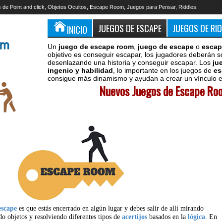
 de Point and click, Objetos Ocultos, Escape Room, Juegos para Pensar, Riddles.
JUEGOS DE ESCAPE
JUEGOS DE RI
INICIO
Un
juego de escape room
,
juego de escape
o
escap
objetivo es conseguir escapar, los jugadores deberán s
desenlazando una historia y conseguir escapar. Los
ju
ingenio y habilidad
, lo importante en los juegos de
es
consigue más dinamismo y ayudan a crear un vínculo en
Nuevos Juegos de Escape Roo
escape
es que estás encerrado en algún lugar y debes salir de allí mirando
do objetos y resolviendo diferentes tipos de
acertijos
basados en la
lógica
. En