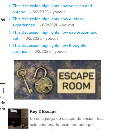
This discussion highlights how vehicles and
outdoo...
- 8/2/2026
- youcut
This discussion highlights how outdoor
r
bñ
experiences...
- 8/2/2026
- youcut
This discussion highlights how exploration and
out...
- 8/2/2026
- youcut
This discussion highlights how thoughtful
surprise...
- 8/2/2026
- youcut
a
 de
ara
Key 2 Escape
En este juego de escape de prisión, has
sido condenado recientemente por