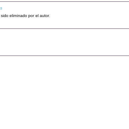
15
sido eliminado por el autor.