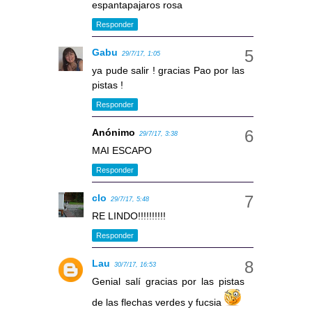
espantapajaros rosa
Responder
Gabu
29/7/17, 1:05
ya pude salir ! gracias Pao por las
pistas !
Responder
Anónimo
29/7/17, 3:38
MAI ESCAPO
Responder
clo
29/7/17, 5:48
RE LINDO!!!!!!!!!!
Responder
Lau
30/7/17, 16:53
Genial salí gracias por las pistas
de las flechas verdes y fucsia