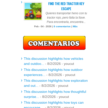
FIND THE RED TRACTOR KEY
ESCAPE
Quieres transportar heno con tu
tractor rojo, pero falta la llave.
Para encontrarla, encuentra...
Feb - 04 - 2026 |
6 comentarios
|
Más
This discussion highlights how vehicles
and outdoo...
- 8/2/2026
- youcut
This discussion highlights how outdoor
experiences...
- 8/2/2026
- youcut
This discussion highlights how exploration
and out...
- 8/2/2026
- youcut
This discussion highlights how thoughtful
surprise...
- 8/2/2026
- youcut
This discussion highlights how toys can
encourage ...
- 8/2/2026
- youcut