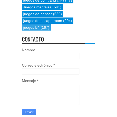
juegos de point and clik
(747)
Juegos mentales
(641)
juegos de pensar
(559)
juegos de escape room
(294)
juegos bñ
(167)
CONTACTO
Nombre
Correo electrónico
*
Mensaje
*