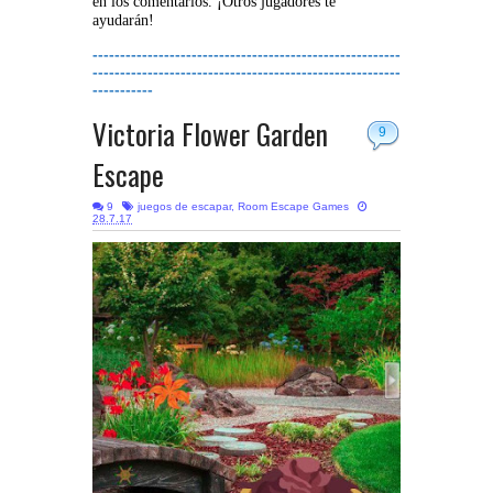
en los comentarios. ¡Otros jugadores te
ayudarán!
--------------------------------------------------------
--------------------------------------------------------
-----------
Victoria Flower Garden
9
Escape
9
juegos de escapar
,
Room Escape Games
28.7.17