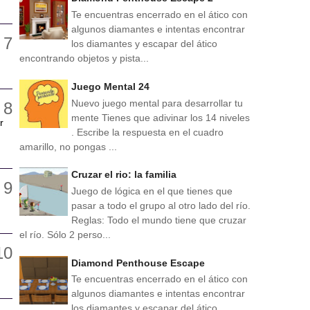
Te encuentras encerrado en el ático con
algunos diamantes e intentas encontrar
los diamantes y escapar del ático
encontrando objetos y pista...
Juego Mental 24
Nuevo juego mental para desarrollar tu
mente Tienes que adivinar los 14 niveles
r
. Escribe la respuesta en el cuadro
amarillo, no pongas ...
Cruzar el rio: la familia
Juego de lógica en el que tienes que
pasar a todo el grupo al otro lado del río.
Reglas: Todo el mundo tiene que cruzar
el río. Sólo 2 perso...
Diamond Penthouse Escape
Te encuentras encerrado en el ático con
algunos diamantes e intentas encontrar
los diamantes y escapar del ático