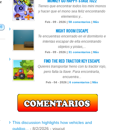
MONKEY GO HAPPY: STAGE 1022
te
Tienes que encontrar todos los mini monos
y hacer que el mono sea feliz encontrando
elementos y...
Feb - 09 - 2026 |
58 comentarios
|
Más
16
NIGHT ROOM ESCAPE
Te encuentras encerrado en el dormitorio e
intentas escapar de ella encontrando
objetos y pistas,...
Feb - 09 - 2026 |
31 comentarios
|
Más
FIND THE RED TRACTOR KEY ESCAPE
Quieres transportar heno con tu tractor rojo,
pero falta la llave. Para encontrarla,
encuentra...
Feb - 04 - 2026 |
6 comentarios
|
Más
a
This discussion highlights how vehicles and
outdoo...
- 8/2/2026
- youcut