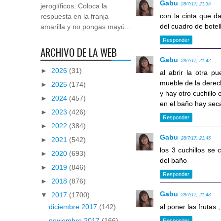
Gabu
28/7/17, 21:35
jeroglíficos. Coloca la
con la cinta que da
respuesta en la franja
del cuadro de botell
amarilla y no pongas mayú...
Responder
ARCHIVO DE LA WEB
Gabu
28/7/17, 21:42
►
2026
(31)
al abrir la otra p
mueble de la derech
►
2025
(174)
y hay otro cuchillo
►
2024
(457)
en el baño hay seca
►
2023
(426)
Responder
►
2022
(384)
Gabu
28/7/17, 21:45
►
2021
(542)
los 3 cuchillos se 
►
2020
(693)
del baño
►
2019
(846)
Responder
►
2018
(876)
Gabu
▼
2017
(1700)
28/7/17, 21:48
al poner las frutas ,
diciembre 2017
(142)
noviembre 2017
(166)
Responder