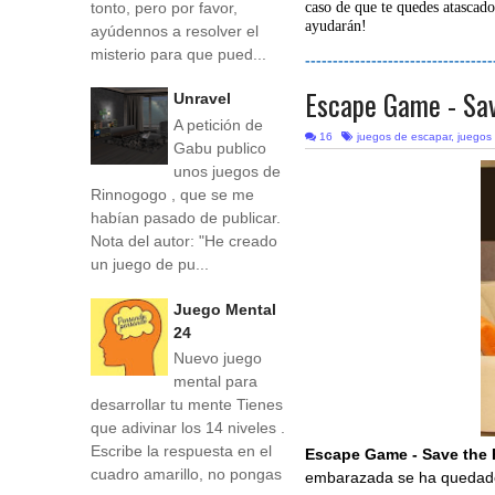
tonto, pero por favor,
caso de que te quedes atascado
ayudarán!
ayúdennos a resolver el
misterio para que pued...
----------------------------------
Escape Game - Sav
Unravel
A petición de
16
juegos de escapar
,
juegos
Gabu publico
unos juegos de
Rinnogogo , que se me
habían pasado de publicar.
Nota del autor: "He creado
un juego de pu...
Juego Mental
24
Nuevo juego
mental para
desarrollar tu mente Tienes
que adivinar los 14 niveles .
Escribe la respuesta en el
Escape Game - Save the 
cuadro amarillo, no pongas
embarazada se ha quedado 