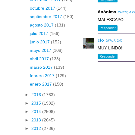
octubre 2017
(144)
Anónimo
29/7/17, 4:25
septiembre 2017
(150)
MAI ESCAPO
agosto 2017
(131)
Responder
julio 2017
(156)
clo
29/7/17, 5:02
junio 2017
(152)
MUY LINDO!!
mayo 2017
(108)
Responder
abril 2017
(133)
marzo 2017
(139)
febrero 2017
(129)
enero 2017
(150)
►
2016
(1763)
►
2015
(1982)
►
2014
(2508)
►
2013
(2645)
►
2012
(2736)