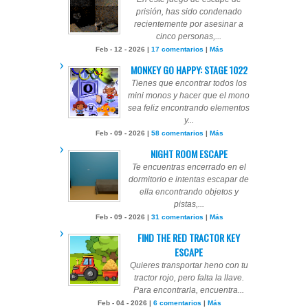
prisión, has sido condenado
recientemente por asesinar a
cinco personas,...
Feb - 12 - 2026 |
17 comentarios
|
Más
MONKEY GO HAPPY: STAGE 1022
Tienes que encontrar todos los
mini monos y hacer que el mono
sea feliz encontrando elementos
y...
Feb - 09 - 2026 |
58 comentarios
|
Más
NIGHT ROOM ESCAPE
Te encuentras encerrado en el
dormitorio e intentas escapar de
ella encontrando objetos y
pistas,...
Feb - 09 - 2026 |
31 comentarios
|
Más
FIND THE RED TRACTOR KEY
ESCAPE
Quieres transportar heno con tu
tractor rojo, pero falta la llave.
Para encontrarla, encuentra...
Feb - 04 - 2026 |
6 comentarios
|
Más