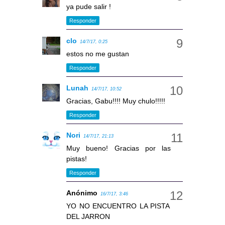
ya pude salir !
Responder
clo
14/7/17, 0:25
estos no me gustan
Responder
Lunah
14/7/17, 10:52
Gracias, Gabu!!!! Muy chulo!!!!!
Responder
Nori
14/7/17, 21:13
Muy bueno! Gracias por las
pistas!
Responder
Anónimo
16/7/17, 3:46
YO NO ENCUENTRO LA PISTA
DEL JARRON