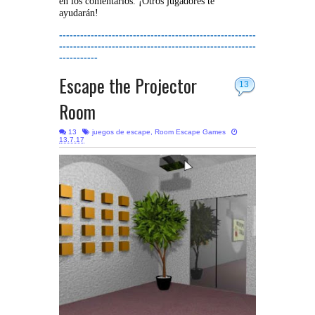
en los comentarios. ¡Otros jugadores te
ayudarán!
--------------------------------------------------------
--------------------------------------------------------
-----------
Escape the Projector
13
Room
13
juegos de escape
,
Room Escape Games
13.7.17