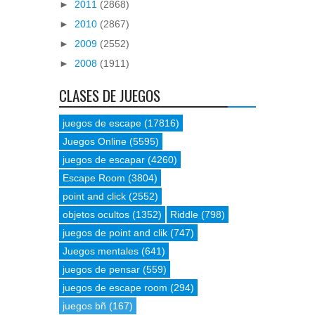
►
2011
(2868)
►
2010
(2867)
►
2009
(2552)
►
2008
(1911)
CLASES DE JUEGOS
juegos de escape
(17816)
Juegos Online
(5595)
juegos de escapar
(4260)
Escape Room
(3804)
point and click
(2552)
objetos ocultos
(1352)
Riddle
(798)
juegos de point and clik
(747)
Juegos mentales
(641)
juegos de pensar
(559)
juegos de escape room
(294)
juegos bñ
(167)