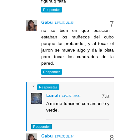
figura q falta
Responder
Gabu
13/7/17, 21:33
no se bien en que posicion
estaban los muñecos del cubo
porque fui probando,, y al tocar el
jarron se mueve algo y da la pista
para tocar los cuadrados de la
pared,
Responder
Respuestas
Lunah
14/7/17, 10:51
A mi me funcionó con amarillo y
verde.
Responder
Gabu
13/7/17, 21:34