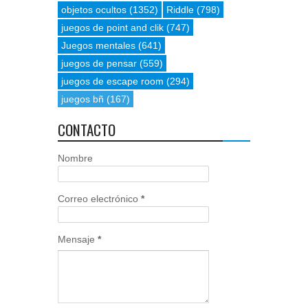
objetos ocultos
(1352)
Riddle
(798)
juegos de point and clik
(747)
Juegos mentales
(641)
juegos de pensar
(559)
juegos de escape room
(294)
juegos bñ
(167)
CONTACTO
Nombre
Correo electrónico
*
Mensaje
*