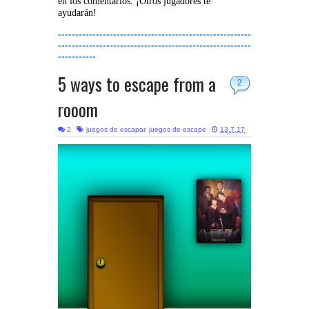
en los comentarios. ¡Otros jugadores te
ayudarán!
--------------------------------------------------------
--------------------------------------------------------
-----------
5 ways to escape from a
2
rooom
2
juegos de escapar
,
juegos de escape
13.7.17