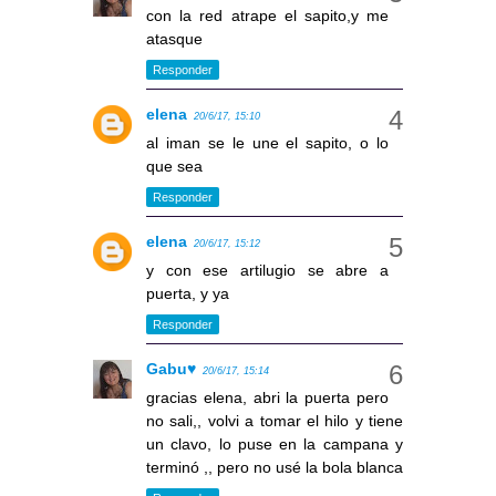
con la red atrape el sapito,y me
atasque
Responder
elena
20/6/17, 15:10
al iman se le une el sapito, o lo
que sea
Responder
elena
20/6/17, 15:12
y con ese artilugio se abre a
puerta, y ya
Responder
Gabu♥
20/6/17, 15:14
gracias elena, abri la puerta pero
no sali,, volvi a tomar el hilo y tiene
un clavo, lo puse en la campana y
terminó ,, pero no usé la bola blanca