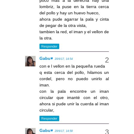
poco mas a la derecha hay una
lombriz, la puse en la tierra cerca
del pollo y hay un huevo hueco,
ahora pude agarrar la pala y cinta
de pegar de la otra vista,
tambien la red, el iman y el vellon de
la otra.
Responder
Gabu♥
20/6/17, 14:54
con e l vellon en la pequeña rueda
q esta cerca del pollo, hilamos un
cordel, pero no puedo unirlo al
iman.
con la pala encontre un iman
circular que imanté con el otro,
ahora si pude unir la cuerda al iman
circular,
Responder
Gabu♥
20/6/17, 14:58