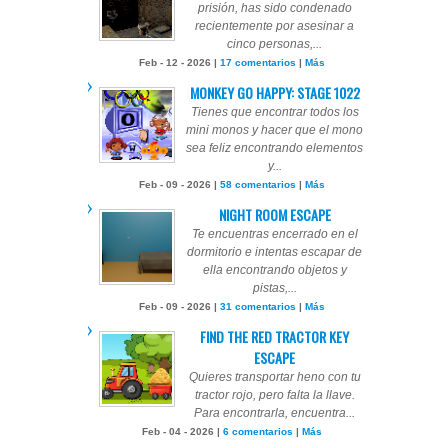
prisión, has sido condenado
recientemente por asesinar a
cinco personas,...
Feb - 12 - 2026 |
17 comentarios
|
Más
MONKEY GO HAPPY: STAGE 1022
Tienes que encontrar todos los
mini monos y hacer que el mono
sea feliz encontrando elementos
y...
Feb - 09 - 2026 |
58 comentarios
|
Más
NIGHT ROOM ESCAPE
Te encuentras encerrado en el
dormitorio e intentas escapar de
ella encontrando objetos y
pistas,...
Feb - 09 - 2026 |
31 comentarios
|
Más
FIND THE RED TRACTOR KEY
ESCAPE
Quieres transportar heno con tu
tractor rojo, pero falta la llave.
Para encontrarla, encuentra...
Feb - 04 - 2026 |
6 comentarios
|
Más