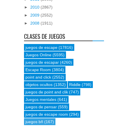
►
2010
(2867)
►
2009
(2552)
►
2008
(1911)
CLASES DE JUEGOS
juegos de escape
(17816)
Juegos Online
(5595)
juegos de escapar
(4260)
Escape Room
(3804)
point and click
(2552)
objetos ocultos
(1352)
Riddle
(798)
juegos de point and clik
(747)
Juegos mentales
(641)
juegos de pensar
(559)
juegos de escape room
(294)
juegos bñ
(167)