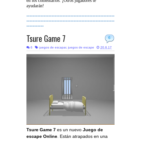
en los comentarios. ¡Otros jugadores te
ayudarán!
--------------------------------------------------------
--------------------------------------------------------
-----------
Tsure Game 7
6
6
juegos de escapar
,
juegos de escape
20.6.17
Tsure Game 7
es un nuevo
Juego de
escape Online
. Están atrapados en una