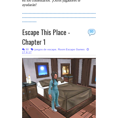
en los comentarios. ¡Otros jugadores te
ayudarán!
--------------------------------------------------------
--------------------------------------------------------
-----------
Escape This Place -
30
Chapter 1
30
juegos de escape
,
Room Escape Games
17.6.17