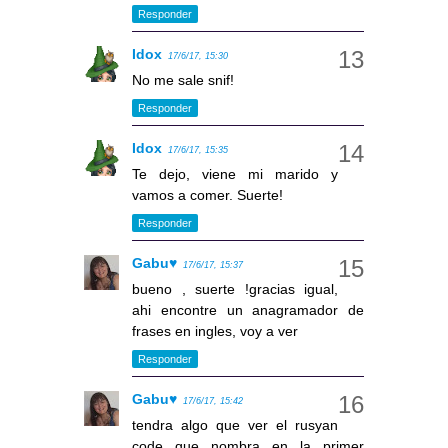
Responder
Idox
17/6/17, 15:30
No me sale snif!
Responder
Idox
17/6/17, 15:35
Te dejo, viene mi marido y
vamos a comer. Suerte!
Responder
Gabu♥
17/6/17, 15:37
bueno , suerte !gracias igual,
ahi encontre un anagramador de
frases en ingles, voy a ver
Responder
Gabu♥
17/6/17, 15:42
tendra algo que ver el rusyan
code que nombra en la primer