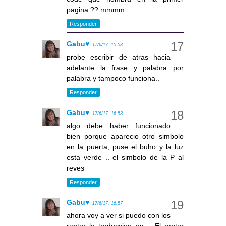
pagina ?? mmmm
Responder
Gabu♥
17/6/17, 15:53
probe escribir de atras hacia
adelante la frase y palabra por
palabra y tampoco funciona..
Responder
Gabu♥
17/6/17, 16:53
algo debe haber funcionado
bien porque aparecio otro simbolo
en la puerta, puse el buho y la luz
esta verde .. el simbolo de la P al
reves
Responder
Gabu♥
17/6/17, 16:57
ahora voy a ver si puedo con los
raptor,,la traduccion es .. El raptor