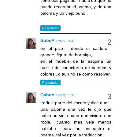
tiene dos paginas,, habla de que no
puede recordar el poema, y de una
paloma y un viejo buho..
Responder
Gabu♥
17/6/17, 14:42
en el piso , donde el caldero
grande, figura de hormiga,
en el mueble de la esquina un
puzzle de conectores de baterias y
colores,, q aun no se como resolver.
Responder
Gabu♥
17/6/17, 14:55
traduje parte del escrito y dice que
una paloma una vez le dijo que
habia un viejo buho que vivia en un
roble,, cuanto mas veia menos
hablaba.. pero no encuentro el
poema..tal vez por la traduccion,