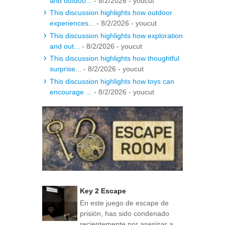
and outdoo...
- 8/2/2026
- youcut
This discussion highlights how outdoor
experiences...
- 8/2/2026
- youcut
This discussion highlights how exploration
and out...
- 8/2/2026
- youcut
This discussion highlights how thoughtful
surprise...
- 8/2/2026
- youcut
This discussion highlights how toys can
encourage ...
- 8/2/2026
- youcut
Key 2 Escape
En este juego de escape de
prisión, has sido condenado
recientemente por asesinar a