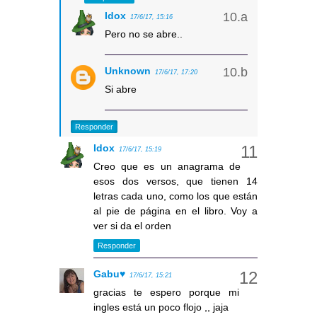
Idox
17/6/17, 15:16
Pero no se abre..
Unknown
17/6/17, 17:20
Si abre
Responder
Idox
17/6/17, 15:19
Creo que es un anagrama de
esos dos versos, que tienen 14
letras cada uno, como los que están
al pie de página en el libro. Voy a
ver si da el orden
Responder
Gabu♥
17/6/17, 15:21
gracias te espero porque mi
ingles está un poco flojo ,, jaja