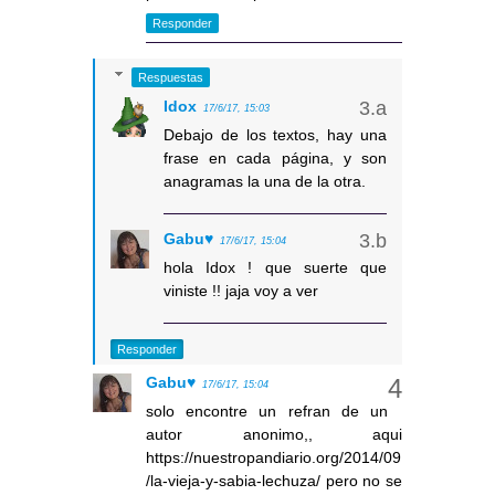
Responder
Respuestas
Idox
17/6/17, 15:03
Debajo de los textos, hay una
frase en cada página, y son
anagramas la una de la otra.
Gabu♥
17/6/17, 15:04
hola Idox ! que suerte que
viniste !! jaja voy a ver
Responder
Gabu♥
17/6/17, 15:04
solo encontre un refran de un
autor anonimo,, aqui
https://nuestropandiario.org/2014/09
/la-vieja-y-sabia-lechuza/ pero no se